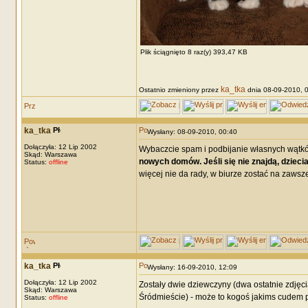
Plik ściągnięto 8 raz(y) 393,47 KB
ka_tka
Ostatnio zmieniony przez
dnia 08-09-2010, 00
ka_tka
Wysłany: 08-09-2010, 00:40
Dołączyła: 12 Lip 2002
Wybaczcie spam i podbijanie własnych wątkó
Skąd: Warszawa
nowych domów. Jeśli się nie znajdą, dziecia
Status:
offline
więcej nie da rady, w biurze zostać na zawsze 
ka_tka
Wysłany: 16-09-2010, 12:09
Dołączyła: 12 Lip 2002
Zostały dwie dziewczyny (dwa ostatnie zdjęc
Skąd: Warszawa
Śródmieście) - może to kogoś jakims cudem 
Status:
offline