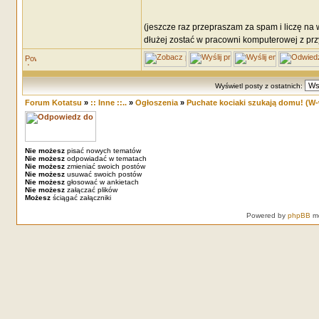
(jeszcze raz przepraszam za spam i liczę na
dłużej zostać w pracowni komputerowej z przy
Wyświetl posty z ostatnich:
Forum Kotatsu
»
:: Inne ::..
»
Ogłoszenia
»
Puchate kociaki szukają domu! (W-
Nie możesz
pisać nowych tematów
Nie możesz
odpowiadać w tematach
Nie możesz
zmieniać swoich postów
Nie możesz
usuwać swoich postów
Nie możesz
głosować w ankietach
Nie możesz
załączać plików
Możesz
ściągać załączniki
Powered by
phpBB
mo