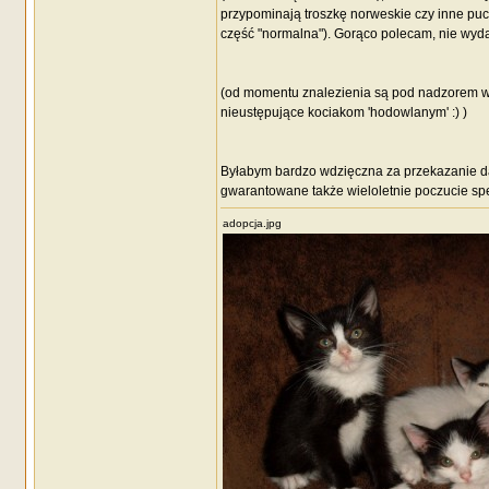
przypominają troszkę norweskie czy inne puch
część "normalna"). Gorąco polecam, nie wyda
(od momentu znalezienia są pod nadzorem we
nieustępujące kociakom 'hodowlanym' :) )
Byłabym bardzo wdzięczna za przekazanie dal
gwarantowane także wieloletnie poczucie spe
adopcja.jpg