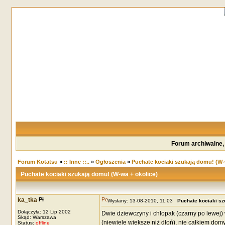
Forum archiwalne,
Forum Kotatsu
»
:: Inne ::..
»
Ogłoszenia
»
Puchate kociaki szukają domu! (W-
Puchate kociaki szukają domu! (W-wa + okolice)
ka_tka
Wysłany: 13-08-2010, 11:03
Puchate kociaki sz
Dołączyła: 12 Lip 2002
Dwie dziewczyny i chłopak (czarny po lewej)
Skąd: Warszawa
(niewiele większe niż dłoń), nie całkiem dom
Status:
offline