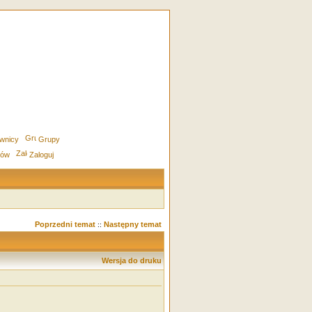
wnicy
Grupy
rów
Zaloguj
Poprzedni temat
Następny temat
::
Wersja do druku