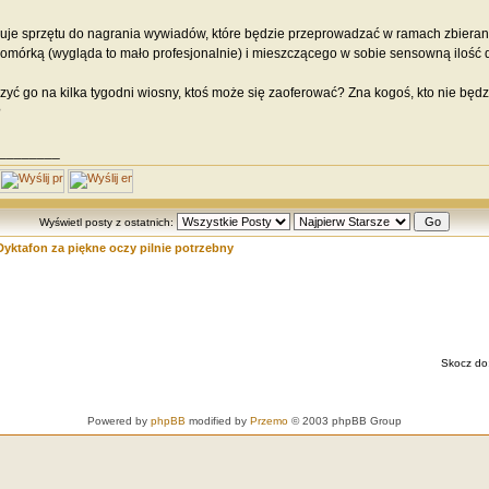
uje sprzętu do nagrania wywiadów, które będzie przeprowadzać w ramach zbierania
mórką (wygląda to mało profesjonalnie) i mieszczącego w sobie sensowną ilość 
yć go na kilka tygodni wiosny, ktoś może się zaoferować? Zna kogoś, kto nie będz
?
________
Wyświetl posty z ostatnich:
Dyktafon za piękne oczy pilnie potrzebny
Skocz do
Powered by
phpBB
modified by
Przemo
© 2003 phpBB Group