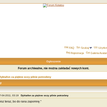
FAQ
Szukaj
Użytko
Rejestracja
Galeria Avata
Ogłoszenie
Forum archiwalne, nie można zakładać nowych kont.
Dyktafon za piękne oczy pilnie potrzebny
ny
07-04-2011, 03:19
Dyktafon za piękne oczy pilnie potrzebny
pisz teraz, bo do rana zapomnę."