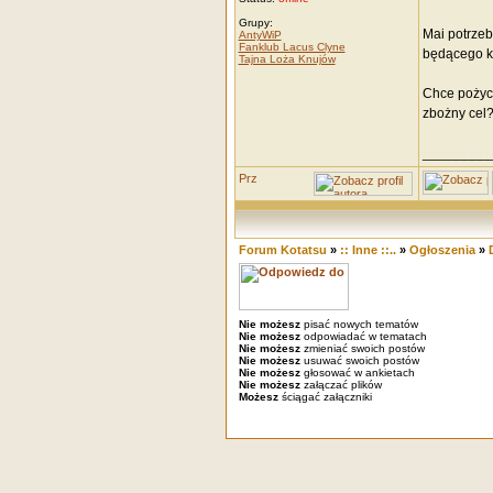
Grupy:
Mai potrzeb
AntyWiP
Fanklub Lacus Clyne
będącego ko
Tajna Loża Knujów
Chce pożycz
zbożny cel
_________
Forum Kotatsu
»
:: Inne ::..
»
Ogłoszenia
»
Nie możesz
pisać nowych tematów
Nie możesz
odpowiadać w tematach
Nie możesz
zmieniać swoich postów
Nie możesz
usuwać swoich postów
Nie możesz
głosować w ankietach
Nie możesz
załączać plików
Możesz
ściągać załączniki