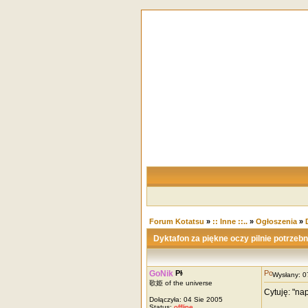
Forum Kotatsu
»
:: Inne ::..
»
Ogłoszenia
»
Dyktafon za piękne oczy pilnie potrzeb
GoNik
Wysłany: 
歌姫 of the universe
Cytuję: "na
Dołączyła: 04 Sie 2005
Status:
offline