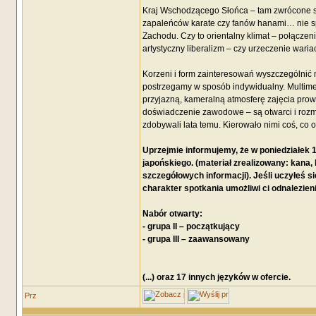
Kraj Wschodzącego Słońca – tam zwrócone są
zapaleńców karate czy fanów hanami… nie spo
Zachodu. Czy to orientalny klimat – połączeni
artystyczny liberalizm – czy urzeczenie war
Korzeni i form zainteresowań wyszczególnić 
postrzegamy w sposób indywidualny. Multimed
przyjazną, kameralną atmosferę zajęcia pro
doświadczenie zawodowe – są otwarci i rozmo
zdobywali lata temu. Kierowało nimi coś, co o
Uprzejmie informujemy, że w poniedziałek 1
japońskiego. (materiał zrealizowany: kana, 
szczegółowych informacji). Jeśli uczyłeś s
charakter spotkania umożliwi ci odnalezieni
Nabór otwarty:
- grupa II – początkujący
- grupa III – zaawansowany
(...) oraz 17 innych języków w ofercie.