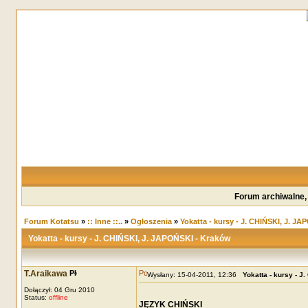
Forum archiwalne,
Forum Kotatsu
»
:: Inne ::..
»
Ogłoszenia
»
Yokatta - kursy - J. CHIŃSKI, J. J
Yokatta - kursy - J. CHIŃSKI, J. JAPOŃSKI - Kraków
T.Araikawa
Wysłany: 15-04-2011, 12:36
Yokatta - kursy - J
Dołączył: 04 Gru 2010
Status:
offline
JĘZYK CHIŃSKI