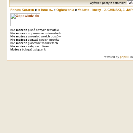
Wyświetl posty z ostatnich:
Forum Kotatsu
»
:: Inne ::..
»
Ogłoszenia
»
Yokatta - kursy - J. CHIŃSKI, J. J
Nie możesz
pisać nowych tematów
Nie możesz
odpowiadać w tematach
Nie możesz
zmieniać swoich postów
Nie możesz
usuwać swoich postów
Nie możesz
głosować w ankietach
Nie możesz
załączać plików
Możesz
ściągać załączniki
Powered by
phpBB
mo