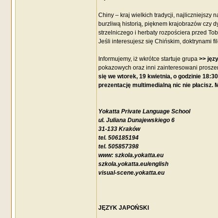
Chiny – kraj wielkich tradycji, najliczniejsz
burzliwą historią, pięknem krajobrazów czy
strzelniczego i herbaty rozpościera przed 
Jeśli interesujesz się Chińskim, doktrynami 
Informujemy, iż wkrótce startuje grupa
>> jęz
pokazowych oraz inni zainteresowani proszen
się we wtorek, 19 kwietnia, o godzinie 18:
prezentację multimedialną nic nie płacisz
Yokatta Private Language School
ul. Juliana Dunajewskiego 6
31-133 Kraków
tel. 506185194
tel. 505857398
www: szkola.yokatta.eu
szkola.yokatta.eu/english
visual-scene.yokatta.eu
JĘZYK JAPOŃSKI