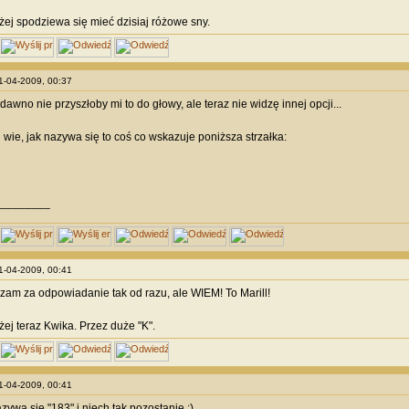
ej spodziewa się mieć dzisiaj różowe sny.
01-04-2009, 00:37
awno nie przyszłoby mi to do głowy, ale teraz nie widzę innej opcji...
 wie, jak nazywa się to coś co wskazuje poniższa strzałka:
________
01-04-2009, 00:41
zam za odpowiadanie tak od razu, ale WIEM! To Marill!
ej teraz Kwika. Przez duże "K".
01-04-2009, 00:41
zywa się "183" i niech tak pozostanie :)