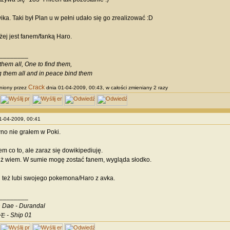
ika. Taki był Plan u w pełni udało się go zrealizować :D
ej jest fanem/fanką Haro.
________
them all, One to find them,
g them all and in peace bind them
Crack
niony przez
dnia 01-04-2009, 00:43, w całości zmieniany 2 razy
01-04-2009, 00:41
no nie grałem w Poki.
em co to, ale zaraz się dowikipediuję.
już wiem. W sumie mogę zostać fanem, wygląda słodko.
 też lubi swojego pokemona/Haro z avka.
________
 Dae - Durandal
 - Ship 01