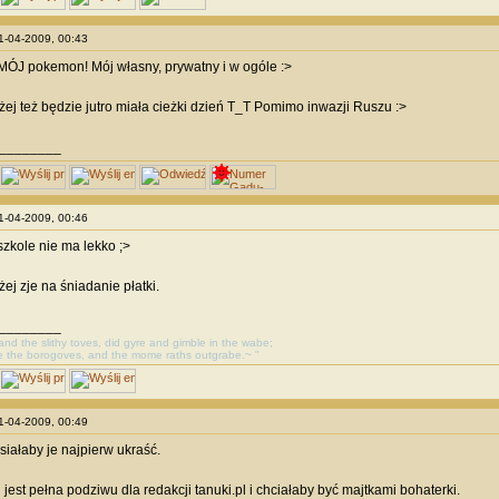
01-04-2009, 00:43
 MÓJ pokemon! Mój własny, prywatny i w ogóle :>
ej też będzie jutro miała cieżki dzień T_T Pomimo inwazji Ruszu :>
________
01-04-2009, 00:46
szkole nie ma lekko ;>
ej zje na śniadanie płatki.
________
, and the slithy toves, did gyre and gimble in the wabe;
e the borogoves, and the mome raths outgrabe.~ "
01-04-2009, 00:49
siałaby je najpierw ukraść.
jest pełna podziwu dla redakcji tanuki.pl i chciałaby być majtkami bohaterki.