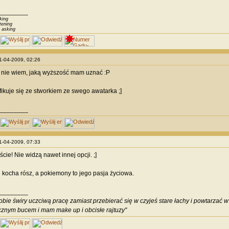
________
king
tening
 asking
01-04-2009, 02:26
 nie wiem, jaką wyższość mam uznać :P
ikuje się ze stworkiem ze swego awatarka ;]
________
01-04-2009, 07:33
cie! Nie widzą nawet innej opcji. ;]
 kocha rósz, a pokiemony to jego pasja życiowa.
________
obie świry uczciwą pracę zamiast przebierać się w czyjeś stare łachy i powtarzać w 
znym bucem i mam make up i obcisłe rajtuzy"