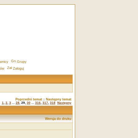
wnicy
Grupy
rów
Zaloguj
Poprzedni temat
Następny temat
::
1
,
2
,
3
...
28
,
29
,
30
...
316
,
317
,
318
Następny
Wersja do druku