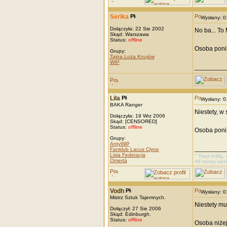
Serika
Wysłany: 
Dołączyła: 22 Sie 2002
No ba... To
Skąd: Warszawa
Status:
offline
Osoba poniż
Grupy:
Tajna Loża Knujów
WIP
_________
Lila
Wysłany: 
BAKA Ranger
Niestety, w 
Dołączyła: 19 Wrz 2006
Skąd: [CENSORED]
Status:
offline
Osoba poniż
Grupy:
AntyWiP
_________
Fanklub Lacus Clyne
Lisia Federacja
" Twas brillig
Omertà
All mimsy wer
Vodh
Wysłany: 
Mistrz Sztuk Tajemnych.
Niestety mu
Dołączył: 27 Sie 2006
Skąd: Edinburgh.
Status:
offline
Osoba niżej 