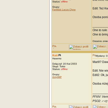
Status:
offline
Grupy:
Edit: Też Kw
Fanklub Lacus Clyne
Osoba poniż
_________
One to rule 
One to brin
Ostatnio zmie
Keii
Wysłany: 
Hasemo
Marill? Daw
Dołączył: 16 Kwi 2003
Skąd: Tokio
Status:
offline
Edit: Nie wi
Grupy:
Edit2: Ok, 
AntyWiP
Osoba niżej
_________
FFXIV: Vern
PSO2: ハセモ