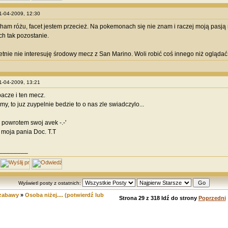
01-04-2009, 12:30
cham różu, facet jestem przecież. Na pokemonach się nie znam i raczej moją pasją 
ch tak pozostanie.
nie nie interesuję środowy mecz z San Marino. Woli robić coś innego niż oglądać
01-04-2009, 13:21
acze i ten mecz.
y, to juz zuypelnie bedzie to o nas zle swiadczylo...
powrotem swoj avek -.-'
 moja pania Doc. T.T
________
Wyświetl posty z ostatnich:
 zabawy
»
Osoba niżej.... (potwierdź lub
Strona
29
z
318
Idź do strony
Poprzedni