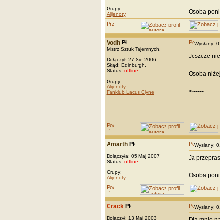
Grupy:
Osoba poniż
Alijenoty
Vodh
Wysłany: 
Mistrz Sztuk Tajemnych.
Jeszcze nied
Dołączył: 27 Sie 2006
Skąd: Edinburgh.
Status:
offline
Osoba niżej
Grupy:
Alijenoty
<------
Fanklub Lacus Clyne
_________
...
Amarth
Wysłany: 
Dołączyła: 05 Maj 2007
Ja przepras
Status:
offline
Grupy:
Osoba poniż
Alijenoty
Crack
Wysłany: 
Dołączył: 13 Maj 2003
Dla mnie na