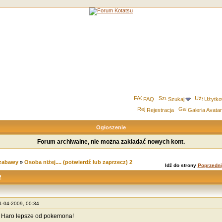
FAQ
Szukaj
Użytko
Rejestracja
Galeria Avata
Ogłoszenie
Forum archiwalne, nie można zakładać nowych kont.
 zabawy
»
Osoba niżej.... (potwierdź lub zaprzecz) 2
Idź do strony
Poprzedni
2
01-04-2009, 00:34
 Haro lepsze od pokemona!