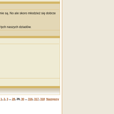
nie są. No ale skoro młodzież się dobrze
 tych naszych dziadów.
1
,
2
,
3
...
28
,
29
,
30
...
316
,
317
,
318
Następny