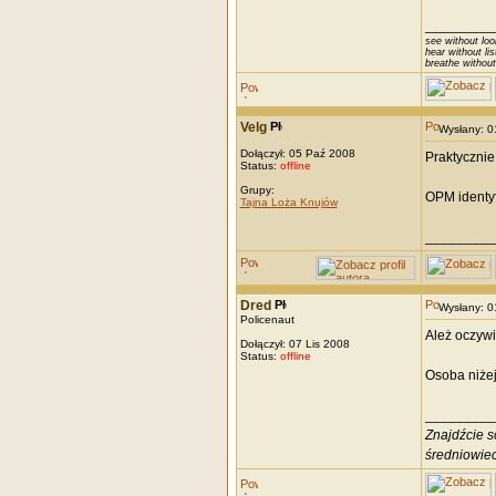
_________
see without loo
hear without lis
breathe without
Velg
Wysłany: 
Dołączył: 05 Paź 2008
Praktycznie
Status:
offline
Grupy:
OPM identyf
Tajna Loża Knujów
_________
Dred
Wysłany: 
Policenaut
Ależ oczywiś
Dołączył: 07 Lis 2008
Status:
offline
Osoba niżej
_________
Znajdźcie s
średniowiec