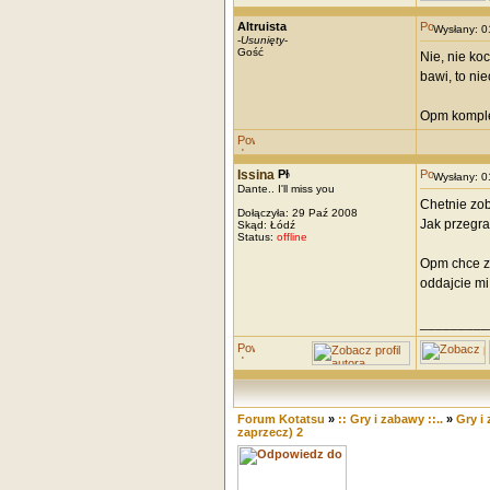
Altruista
Wysłany: 
-
Usunięty
-
Gość
Nie, nie ko
bawi, to nie
Opm komplet
Issina
Wysłany: 
Dante.. I'll miss you
Chetnie zob
Dołączyła: 29 Paź 2008
Jak przegram
Skąd: Łódź
Status:
offline
Opm chce z 
oddajcie mi
_________
Forum Kotatsu
»
:: Gry i zabawy ::..
»
Gry i
zaprzecz) 2