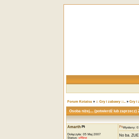
Forum Kotatsu
»
:: Gry i zabawy ::..
»
Gry i
Osoba niżej.... (potwierdź lub zaprzecz) 
Amarth
Wysłany: 
Dołączyła: 05 Maj 2007
No ba. ZUE
Status:
offline