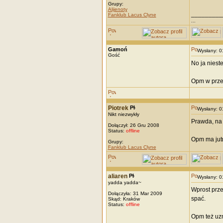
Grupy:
Alijenoty
_________
Fanklub Lacus Clyne
...
Gamoń
Wysłany: 
Gość
No ja niest
Opm w przec
Piotrek
Wysłany: 
Nikt niezwykły
Prawda, na 
Dołączył: 26 Gru 2008
Status:
offline
Opm ma jutr
Grupy:
Fanklub Lacus Clyne
aliaren
Wysłany: 
yadda yadda~
Wprost prze
Dołączyła: 31 Mar 2009
spać.
Skąd: Kraków
Status:
offline
Opm też uz