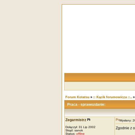
Forum Kotatsu
»
:: Kącik forumowicza ::..
Praca - sprawozdanie:
Zegarmistrz
Wysłany: 
Dołączył: 31 Lip 2002
Zgodnie z o
Skąd: sanok
Status:
offline