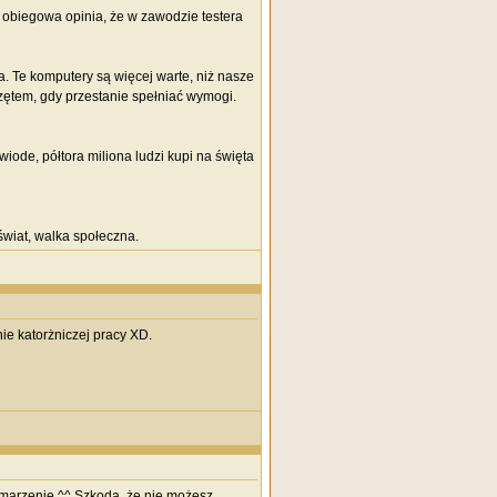
 obiegowa opinia, że w zawodzie testera
a. Te komputery są więcej warte, niż nasze
rzętem, gdy przestanie spełniać wymogi.
wiode, półtora miliona ludzi kupi na święta
wiat, walka społeczna.
ie katorżniczej pracy XD.
- marzenie ^^ Szkoda, że nie możesz