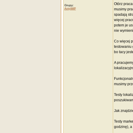
Otórz praca
Grupy:
AntyWiP
musimy prac
spadają str
więcej prac
potem je us
nie wymienie
Co więcej p
testowaniu 
bo tacy jes
A pracujemy
lokalizacyj
Funkcjonaln
musimy przej
Testy lokali
poszukiwani
Jak znajdzi
Testy marke
godzinę), a 