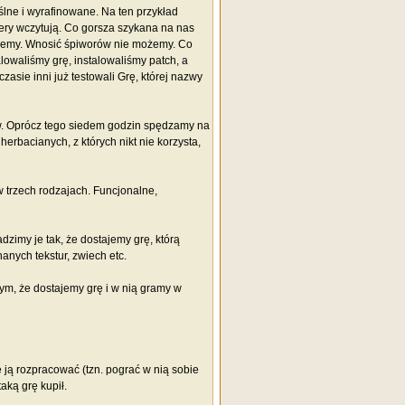
ślne i wyrafinowane. Na ten przykład
dery wczytują. Co gorsza szykana na nas
ożemy. Wnosić śpiworów nie możemy. Co
lowaliśmy grę, instalowaliśmy patch, a
asie inni już testowali Grę, której nazwy
ów. Oprócz tego siedem godzin spędzamy na
erbacianych, z których nikt nie korzysta,
w trzech rodzajach. Funcjonalne,
zimy je tak, że dostajemy grę, którą
hanych tekstur, zwiech etc.
 tym, że dostajemy grę i w nią gramy w
 ją rozpracować (tzn. pograć w nią sobie
aką grę kupił.