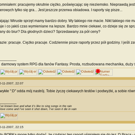
omniałem: pracujemy okrutnie ciężko, poświęcając się nieziemsko. Nieprawdą jest
rowych tylko się gra... Jest jeszcze przerwa obiadowa. I raporty się pisze...
ijając Wiruste sprzęt mamy bardzo dobry. Wy takiego nie macie. Nikt takiego nie m
je i co jakiś czas wymieniane na lepsze. Bardzo mnie ciekawi, co dzieje się ze sp
ny do biur? Dla głodnych dzieci? Sprzedawany za pół ceny?
ie: pracuje. Ciężko pracuje. Codziennie pisze raporty przez pół godziny. I jeśli za
________
i
darmowy system RPG dla fanów Fantasy. Prosta, rozbudowana mechanika, duży ś
20-11-2007, 22:07
wykłe ":D" odda mój nastrój. Tobie życzę ciekawych testów i podwyżki, a sobie równ
________
've known love and what it's like to sing songs in the rain
 love come and I've seen it shot down, I've seen it die in vain
20-11-2007, 22:15
tu BORKa moge tylko dodać, że czytając ten raport uśmiałem się do łez :D Praca 