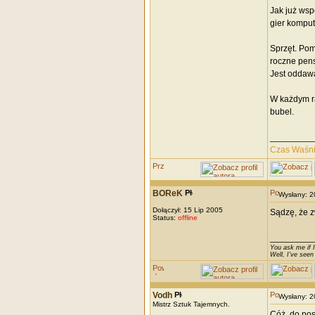
Jak już wsp
gier kompute
Sprzęt. Pom
roczne pens
Jest oddawa
W każdym raz
bubel.
_________
Czas Waśn
BOReK
Wysłany: 
Dołączył: 15 Lip 2005
Sądzę, że z
Status:
offline
_________
You ask me if I
Well, I've seen
Vodh
Wysłany: 
Mistrz Sztuk Tajemnych.
Cóż, do pos