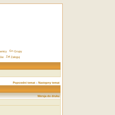
wnicy
Grupy
rów
Zaloguj
Poprzedni temat
Następny temat
::
Wersja do druku