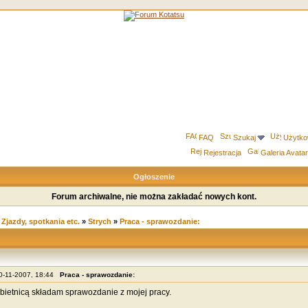
FAQ
Szukaj
Użytko
Rejestracja
Galeria Avata
Ogłoszenie
Forum archiwalne, nie można zakładać nowych kont.
»
Zjazdy, spotkania etc.
»
Strych
»
Praca - sprawozdanie:
20-11-2007, 18:44
Praca - sprawozdanie:
bietnicą składam sprawozdanie z mojej pracy.