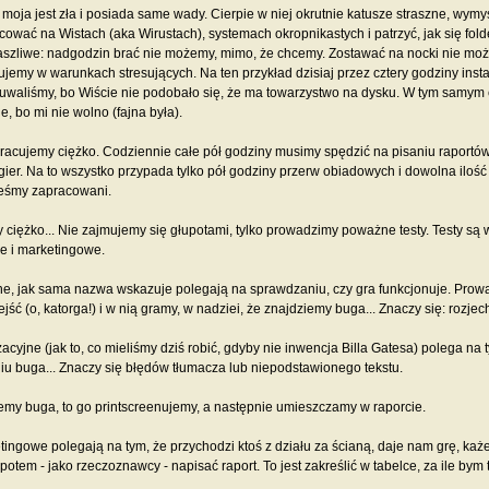
 moja jest zła i posiada same wady. Cierpie w niej okrutnie katusze straszne, wymy
ować na Wistach (aka Wirustach), systemach okropnikastych i patrzyć, jak się fol
aszliwe: nadgodzin brać nie możemy, mimo, że chcemy. Zostawać na nocki nie m
ujemy w warunkach stresujących. Na ten przykład dzisiaj przez cztery godziny insta
uwaliśmy, bo Wiście nie podobało się, że ma towarzystwo na dysku. W tym samym cz
, bo mi nie wolno (fajna była).
racujemy ciężko. Codziennie całe pół godziny musimy spędzić na pisaniu raport
gier. Na to wszystko przypada tylko pół godziny przerw obiadowych i dowolna ilość h
teśmy zapracowani.
 ciężko... Nie zajmujemy się głupotami, tylko prowadzimy poważne testy. Testy są 
ne i marketingowe.
e, jak sama nazwa wskazuje polegają na sprawdzaniu, czy gra funkcjonuje. Prowad
ść (o, katorga!) i w nią gramy, w nadziei, że znajdziemy buga... Znaczy się: rozjec
zacyjne (jak to, co mieliśmy dziś robić, gdyby nie inwencja Billa Gatesa) polega na
u buga... Znaczy się błędów tłumacza lub niepodstawionego tekstu.
emy buga, to go printscreenujemy, a następnie umieszczamy w raporcie.
tingowe polegają na tym, że przychodzi ktoś z działu za ścianą, daje nam grę, każe
potem - jako rzeczoznawcy - napisać raport. To jest zakreślić w tabelce, za ile bym t