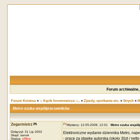
Forum archiwalne,
Forum Kotatsu
»
:: Kącik forumowicza ::..
»
Zjazdy, spotkania etc.
»
Strych
»
M
Metro szuka współpracowników
Zegarmistrz
Wysłany: 12-05-2008, 12:01
Metro szuka wspó
Dołączył: 31 Lip 2002
Elektroniczne wydanie dziennika Metro, na
Skąd: sanok
- pracę za stawkę autorską (około 30zł / netto 
Status:
offline