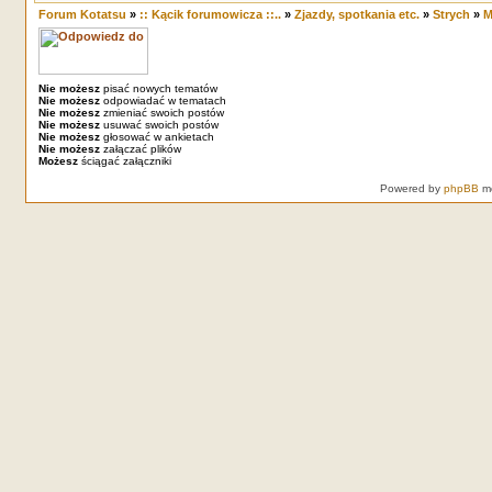
Forum Kotatsu
»
:: Kącik forumowicza ::..
»
Zjazdy, spotkania etc.
»
Strych
»
M
Nie możesz
pisać nowych tematów
Nie możesz
odpowiadać w tematach
Nie możesz
zmieniać swoich postów
Nie możesz
usuwać swoich postów
Nie możesz
głosować w ankietach
Nie możesz
załączać plików
Możesz
ściągać załączniki
Powered by
phpBB
mo