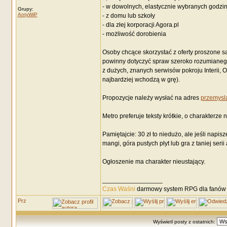
- w dowolnych, elastycznie wybranych godzinac
Grupy:
AntyWiP
- z domu lub szkoły
- dla złej korporacji Agora.pl
- możliwość dorobienia
Osoby chcące skorzystać z oferty proszone s
powinny dotyczyć spraw szeroko rozumianego 
z dużych, znanych serwisów pokroju Interii, O
najbardziej wchodzą w grę).
Propozycje należy wysłać na adres
przemysl
Metro preferuje teksty krótkie, o charakterz
Pamiętajcie: 30 zł to niedużo, ale jeśli napis
mangi, góra pustych płyt lub gra z taniej seri
Ogłoszenie ma charakter nieustający.
_________________
Czas Waśni
darmowy system RPG dla fanów F
Wyświetl posty z ostatnich: