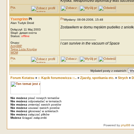
Kryska:
Weaponized diplomacy was successf
Ysengrinn
Wysłany: 08-08-2008, 15:48
Alan Tudyk Droid
Zostawiłem w domu męskim pudełko z aniołkam
Dołączył: 11 Maj 2003
Skąd: дикая охота
Status:
offline
_________________
Grupy:
I can survive in the vacuum of Space
AntyWiP
Tajna Loża Knujów
WOM
Wyświetl posty z ostatnich:
Forum Kotatsu
»
:: Kącik forumowicza ::..
»
Zjazdy, spotkania etc.
»
Strych
»
D
Nie możesz
pisać nowych tematów
Nie możesz
odpowiadać w tematach
Nie możesz
zmieniać swoich postów
Nie możesz
usuwać swoich postów
Nie możesz
głosować w ankietach
Nie możesz
załączać plików
Możesz
ściągać załączniki
Powered by
phpBB
mo