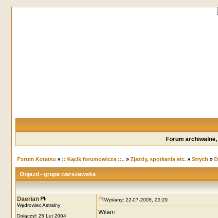
Forum archiwalne,
Forum Kotatsu
»
:: Kącik forumowicza ::..
»
Zjazdy, spotkania etc.
»
Strych
»
D
Dojazd - grupa warszawska
Daerian
Wysłany: 22-07-2008, 23:29
Wędrowiec Astralny
Witam
Dołączył: 25 Lut 2004