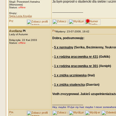
Ja bym poprosił o studencki dla siebie i ucznio
Skąd: Przestrzeń Astralna
(Warszawa)
Status:
offline
_________________
Grupy:
Tajna Loża Knujów
Avellana
Wysłany: 23-07-2008, 19:42
Lady of Autumn
Dobra, podsumowuję:
Dołączyła: 22 Kwi 2003
Status:
offline
-
5 x normalny
(Serika, Bezimienny, Teukros,
-
1 x rodzina pracownika nr 431
(GoNik)
-
1 x rodzina pracownika nr 301
(Xeniph)
-
1 x zniżka uczniowska
(Inai)
-
1 x zniżka studencka
(Daerian)
Vodh zrezygnował. Jakieś uzupełnienia/zażalen
_________________
Hey, maybe I'll dye my hair, maybe I move somewhere