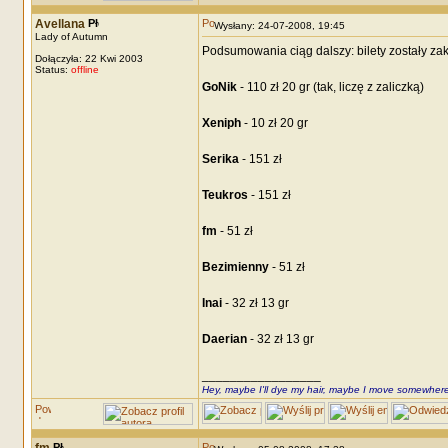
Avellana
Wysłany: 24-07-2008, 19:45
Lady of Autumn
Podsumowania ciąg dalszy: bilety zostały zak
Dołączyła: 22 Kwi 2003
Status:
offline
GoNik
- 110 zł 20 gr (tak, liczę z zaliczką)
Xeniph
- 10 zł 20 gr
Serika
- 151 zł
Teukros
- 151 zł
fm
- 51 zł
Bezimienny
- 51 zł
Inai
- 32 zł 13 gr
Daerian
- 32 zł 13 gr
_________________
Hey, maybe I'll dye my hair, maybe I move somewhere