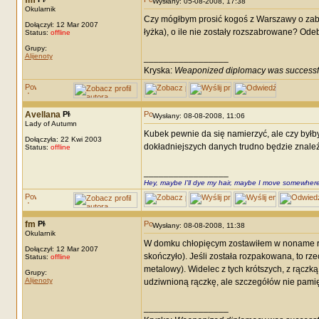
fm
Wysłany: 05-08-2008, 17:38
Okularnik
Czy mógłbym prosić kogoś z Warszawy o zab
Dołączył: 12 Mar 2007
łyżka), o ile nie zostały rozszabrowane? Odeb
Status:
offline
Grupy:
Alijenoty
_________________
Kryska:
Weaponized diplomacy was successf
Avellana
Wysłany: 08-08-2008, 11:06
Lady of Autumn
Kubek pewnie da się namierzyć, ale czy byłby
Dołączyła: 22 Kwi 2003
dokładniejszych danych trudno będzie znaleź
Status:
offline
_________________
Hey, maybe I'll dye my hair, maybe I move somewhere
fm
Wysłany: 08-08-2008, 11:38
Okularnik
W domku chłopięcym zostawiłem w noname re
Dołączył: 12 Mar 2007
skończyło). Jeśli została rozpakowana, to rze
Status:
offline
metalowy). Widelec z tych krótszych, z rączk
Grupy:
Alijenoty
udziwnioną rączkę, ale szczegółów nie pami
_________________