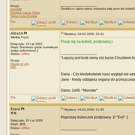
_________________
Grupy:
Świadka w sądzie należy znienacka pałą przez łeb zdzielić
AntyWiP
Fanklub Lacus Clyne
Tajna Loża Knujów
Alira14
Wysłany: 04-02-2009, 20:41
Wielkie Prych
Piszę się na kubek, podpisany;)
Dołączyła: 13 Lip 2002
Skąd: Draminion gdzie normalnym
wstęp wzbroniony!;)
_________________
Status:
offline
"Lepszy jest brak weny niż bycie Chuckiem 
Grupy:
House of Joy
WIP
Daria - Czy kiedykolwiek nasz wygląd nie wp
Jane - Kiedy oddajesz organy do przeszczepu
Daria, 2x06 -"Monster"
Enevi
Wysłany: 04-02-2009, 21:55
苹果
Poproszę kubeczek podpisany :D "Evil" :)
Dołączyła: 20 Lut 2006
Skąd: 波伦
_________________
Status:
offline
Grupy: