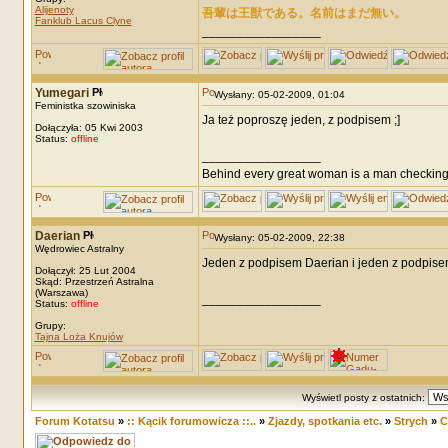
Alijenoty
吾輩は王獣である。名前はまだ無い。
Fanklub Lacus Clyne
_________________
Yumegari
Wysłany: 05-02-2009, 01:04
Feministka szowiniska
Ja też poproszę jeden, z podpisem ;]
Dołączyła: 05 Kwi 2003
Status:
offline
_________________
Behind every great woman is a man checking
Daerian
Wysłany: 05-02-2009, 22:38
Wędrowiec Astralny
Jeden z podpisem Daerian i jeden z podpisem
Dołączył: 25 Lut 2004
Skąd: Przestrzeń Astralna
(Warszawa)
_________________
Status:
offline
Grupy:
Tajna Loża Knujów
Wyświetl posty z ostatnich:
Forum Kotatsu
»
:: Kącik forumowicza ::..
»
Zjazdy, spotkania etc.
»
Strych
»
C