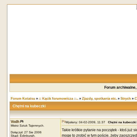
Forum archiwalne,
Forum Kotatsu
»
:: Kącik forumowicza ::..
»
Zjazdy, spotkania etc.
»
Strych
»
C
Chętni na kubeczki
Vodh
Wysłany: 04-02-2009, 11:37
Chętni na kubeczki
Mistrz Sztuk Tajemnych.
Takie krótkie pytanie na początek - ktoś już s
Dołączył: 27 Sie 2006
mogę to zrobić w tym poście, żeby zaoszczędzi
Skąd: Edinburgh.