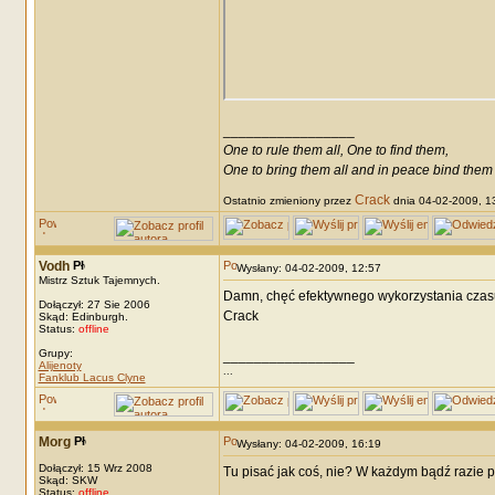
_________________
One to rule them all, One to find them,
One to bring them all and in peace bind them
Crack
Ostatnio zmieniony przez
dnia 04-02-2009, 13
Vodh
Wysłany: 04-02-2009, 12:57
Mistrz Sztuk Tajemnych.
Damn, chęć efektywnego wykorzystania czasu 
Dołączył: 27 Sie 2006
Crack
Skąd: Edinburgh.
Status:
offline
Grupy:
_________________
Alijenoty
...
Fanklub Lacus Clyne
Morg
Wysłany: 04-02-2009, 16:19
Dołączył: 15 Wrz 2008
Tu pisać jak coś, nie? W każdym bądź razie 
Skąd: SKW
Status:
offline