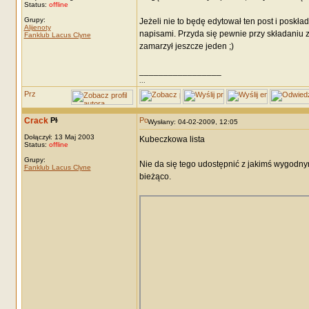
Status:
offline
Grupy:
Jeżeli nie to będę edytował ten post i poskład
Alijenoty
napisami. Przyda się pewnie przy składaniu 
Fanklub Lacus Clyne
zamarzył jeszcze jeden ;)
_________________
...
Crack
Wysłany: 04-02-2009, 12:05
Dołączył: 13 Maj 2003
Kubeczkowa lista
Status:
offline
Grupy:
Nie da się tego udostępnić z jakimś wygodnym
Fanklub Lacus Clyne
bieżąco.