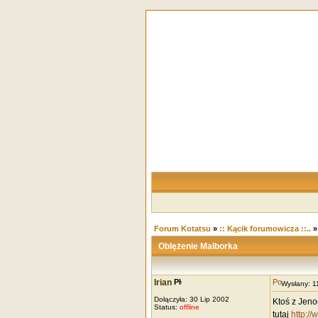
Forum Kotatsu
»
:: Kącik forumowicza ::..
Oblężenie Malborka
Irian
Wysłany: 
Dołączyła: 30 Lip 2002
Ktoś z Jeno
Status:
offline
tutaj
http://