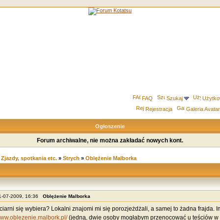
FAQ
Szukaj
Użytko
Rejestracja
Galeria Avata
Ogłoszenie
Forum archiwalne, nie można zakładać nowych kont.
»
Zjazdy, spotkania etc.
»
Strych
»
Oblężenie Malborka
11-07-2009, 16:36
Oblężenie Malborka
ciarni się wybiera? Lokalni znajomi mi się porozjeżdżali, a samej to żadna frajda. 
www.oblezenie.malbork.pl/
(jedną, dwie osoby mogłabym przenocować u teściów w P