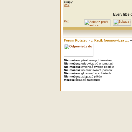
Grupy:
WIP
_________
Every little g
Forum Kotatsu
»
:: Kącik forumowicza ::..
Nie możesz
pisać nowych tematów
Nie możesz
odpowiadać w tematach
Nie możesz
zmieniać swoich postów
Nie możesz
usuwać swoich postów
Nie możesz
głosować w ankietach
Nie możesz
załączać plików
Możesz
ściągać załączniki