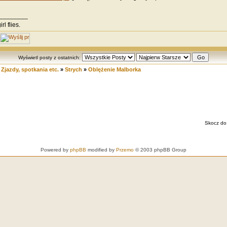
________
irl flies.
Wyświetl posty z ostatnich:
»
Zjazdy, spotkania etc.
»
Strych
»
Oblężenie Malborka
Skocz do
Powered by
phpBB
modified by
Przemo
© 2003 phpBB Group