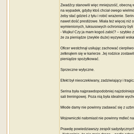
Zwadźcy stanowili więc mniejszość, obecną
na wypadek, gdyby ktoś chciał owego wielmoże
żeby stać gdzieś z tyłu i robić wrażenie. Ser
nawet dość prestiżowe. Miała też więcej niż
wymienionych, luksusowych ochroniarzy byli 
- Wujku! Czy ja mam kogoś zabić? – szybko z
że za pieniądze (zwykle duże) wyzywali wsk
Oficer westchnął usiłując zachować cierpliw
zetknąłem się w karierze. Jej rodzice zostaw
pieniądze spożytkować.
Sprzeczne wytyczne.
Efekt był nieoczekiwany, zadziwiający i trag
Serina była najprawdopodobniej najzdolniejsz
sali treningowej. Poza nią była idealnie wyc
Młode damy nie powinny zadawać się z uzbr
Wojowniczki natomiast nie powinny mdleć na 
Prawdę powiedziawszy zespół sadystycznych k