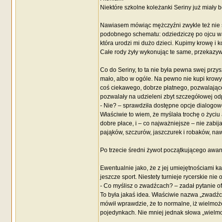
Niektóre szkolne koleżanki Seriny już miały b
Nawiasem mówiąc mężczyźni zwykle też nie st
podobnego schematu: odziedziczę po ojcu wars
która urodzi mi dużo dzieci. Kupimy krowę i 
Całe rody żyły wykonując te same, przekazy
Co do Seriny, to ta nie była pewna swej przys
mało, albo w ogóle. Na pewno nie kupi krowy
coś ciekawego, dobrze płatnego, pozwalając
pozwalały na udzieleni zbyt szczegółowej od
- Nie? – sprawdziła dostępne opcje dialogow
Właściwie to wiem, że myślała trochę o życi
dobre płace, i – co najważniejsze – nie zabij
pająków, szczurów, jaszczurek i robaków, na
Po trzecie średni żywot początkującego awan
Ewentualnie jako, że z jej umiejętnościami k
jeszcze sport. Niestety turnieje rycerskie nie
- Co myślisz o zwadźcach? – zadał pytanie ofi
To była jakaś idea. Właściwie nazwa „zwadźc
mówił wprawdzie, że to normalne, iż wielmoż
pojedynkach. Nie mniej jednak słowa „wielmoż