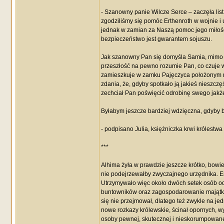
- Szanowny panie Wilcze Serce – zaczęła lis
zgodziliśmy się pomóc Erthenroth w wojnie i
jednak w zamian za Naszą pomoc jego miłość kr
bezpieczeństwo jest gwarantem sojuszu.
Jak szanowny Pan się domyśla Samia, mimo iż
przeszłość na pewno rozumie Pan, co czuje w
zamieszkuje w zamku Pajęczyca położonym n
zdania, że, gdyby spotkało ją jakieś nieszcz
zechciał Pan poświęcić odrobinę swego jak
Byłabym jeszcze bardziej wdzięczna, gdyby by
- podpisano Julia, księżniczka krwi królestwa
***
Alhima żyła w prawdzie jeszcze krótko, bowiem 
nie podejrzewałby zwyczajnego urzędnika. Erth
Utrzymywało więc około dwóch setek osób od
buntowników oraz zagospodarowanie majątków 
się nie przejmował, dlatego też zwykle na j
nowe rozkazy królewskie, ścinał opornych, wy
osoby pewnej, skutecznej i nieskorumpowanej