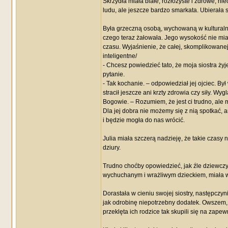
Skrzydła miała białe, rozłożyste i zdrowe, ni
ludu, ale jeszcze bardzo smarkata. Ubierała si
Była grzeczną osobą, wychowaną w kulturalny
czego teraz żałowała. Jego wysokość nie miał
czasu. Wyjaśnienie, że całej, skomplikowanej
inteligentne/
- Chcesz powiedzieć tato, że moja siostra żyj
pytanie.
- Tak kochanie. – odpowiedział jej ojciec. By
stracił jeszcze ani krzty zdrowia czy siły. W
Bogowie. – Rozumiem, że jest ci trudno, al
Dla jej dobra nie możemy się z nią spotkać, 
i będzie mogła do nas wrócić.
Julia miała szczerą nadzieję, że takie czasy
dziury.
Trudno choćby opowiedzieć, jak źle dziewczyna
wychuchanym i wrażliwym dzieckiem, miała w 
Dorastała w cieniu swojej siostry, następczyni
jak odrobinę niepotrzebny dodatek. Owszem, ko
przeklęta ich rodzice tak skupili się na zap