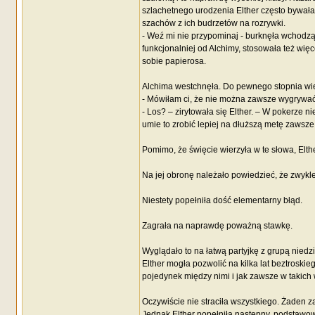
szlachetnego urodzenia Elther często bywała
szachów z ich budrzetów na rozrywki.
- Weź mi nie przypominaj - burknęła wchodząc
funkcjonalniej od Alchimy, stosowała też wię
sobie papierosa.
Alchima westchnęła. Do pewnego stopnia wier
- Mówiłam ci, że nie można zawsze wygrywać
- Los? – zirytowała się Elther. – W pokerze nie
umie to zrobić lepiej na dłuższą metę zaws
Pomimo, że święcie wierzyła w te słowa, Elth
Na jej obronę należało powiedzieć, że zwykle
Niestety popełniła dość elementarny błąd.
Zagrała na naprawdę poważną stawkę.
Wyglądało to na łatwą partyjkę z grupą niedz
Elther mogła pozwolić na kilka lat beztroskie
pojedynek między nimi i jak zawsze w takich
Oczywiście nie straciła wszystkiego. Żaden z
Jednak Elther popełniła następny, podstawowy