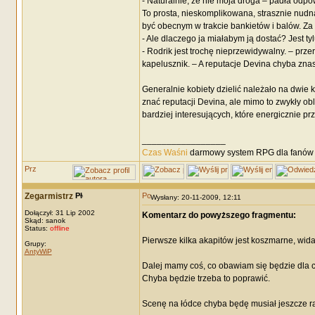
- Naturalnie, że nie moja droga – padła odpo
To prosta, nieskomplikowana, strasznie nudna 
być obecnym w trakcie bankietów i balów. Za 
- Ale dlaczego ja miałabym ją dostać? Jest t
- Rodrik jest trochę nieprzewidywalny. – prz
kapelusznik. – A reputacje Devina chyba znas
Generalnie kobiety dzielić należało na dwie
znać reputacji Devina, ale mimo to zwykły ob
bardziej interesujących, które energicznie prz
_________________
Czas Waśni
darmowy system RPG dla fanów F
Zegarmistrz
Wysłany: 20-11-2009, 12:11
Dołączył: 31 Lip 2002
Komentarz do powyższego fragmentu:
Skąd: sanok
Status:
offline
Pierwsze kilka akapitów jest koszmarne, wida
Grupy:
AntyWiP
Dalej mamy coś, co obawiam się będzie dla cz
Chyba będzie trzeba to poprawić.
Scenę na łódce chyba będę musiał jeszcze raz