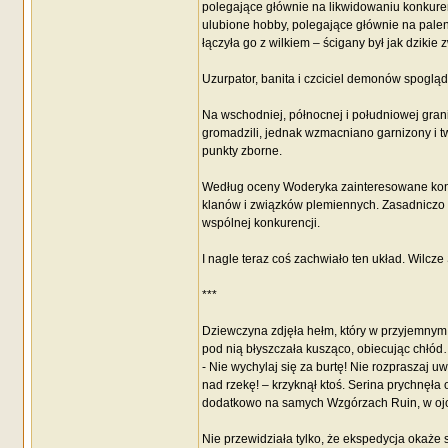
polegające głównie na likwidowaniu konkuren
ulubione hobby, polegające głównie na paleni
łączyła go z wilkiem – ścigany był jak dzikie 
Uzurpator, banita i czciciel demonów spogląd
Na wschodniej, północnej i południowej grani
gromadzili, jednak wzmacniano garnizony i t
punkty zborne.
Według oceny Woderyka zainteresowane kontro
klanów i związków plemiennych. Zasadniczo
wspólnej konkurencji.
I nagle teraz coś zachwiało ten układ. Wilcze
***
Dziewczyna zdjęła hełm, który w przyjemnym,
pod nią błyszczała kusząco, obiecując chłód…
- Nie wychylaj się za burtę! Nie rozpraszaj u
nad rzekę! – krzyknął ktoś. Serina prychnęła
dodatkowo na samych Wzgórzach Ruin, w ojc
Nie przewidziała tylko, że ekspedycja okaże s