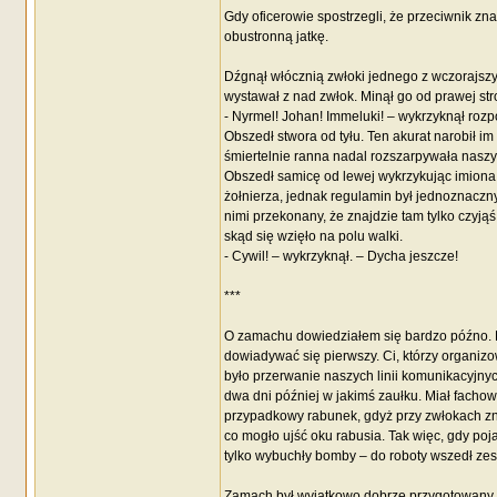
Gdy oficerowie spostrzegli, że przeciwnik zn
obustronną jatkę.
Dźgnął włócznią zwłoki jednego z wczorajszyc
wystawał z nad zwłok. Minął go od prawej str
- Nyrmel! Johan! Immeluki! – wykrzyknął rozpo
Obszedł stwora od tyłu. Ten akurat narobił i
śmiertelnie ranna nadal rozszarpywała naszych 
Obszedł samicę od lewej wykrzykując imiona k
żołnierza, jednak regulamin był jednoznaczny.
nimi przekonany, że znajdzie tam tylko czyją
skąd się wzięło na polu walki.
- Cywil! – wykrzyknął. – Dycha jeszcze!
***
O zamachu dowiedziałem się bardzo późno. By
dowiadywać się pierwszy. Ci, którzy organizow
było przerwanie naszych linii komunikacyjny
dwa dni później w jakimś zaułku. Miał fachow
przypadkowy rabunek, gdyż przy zwłokach zn
co mogło ujść oku rabusia. Tak więc, gdy po
tylko wybuchły bomby – do roboty wszedł ze
Zamach był wyjątkowo dobrze przygotowany. K