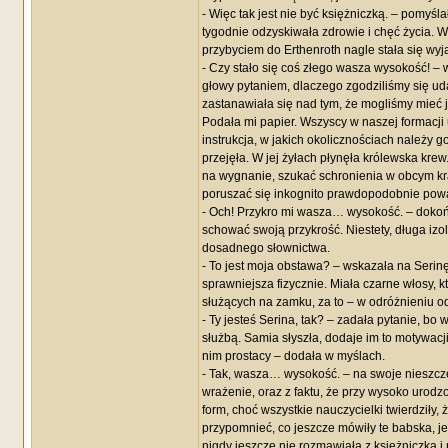
- Więc tak jest nie być księżniczką. – pomyśla
tygodnie odzyskiwała zdrowie i chęć życia. 
przybyciem do Erthenroth nagle stała się wy
- Czy stało się coś złego wasza wysokość! – 
głowy pytaniem, dlaczego zgodziliśmy się uda
zastanawiała się nad tym, że mogliśmy mieć j
Podała mi papier. Wszyscy w naszej formacji u
instrukcja, w jakich okolicznościach należy go
przejęła. W jej żyłach płynęła królewska krew
na wygnanie, szukać schronienia w obcym kraj
poruszać się inkognito prawdopodobnie poważn
- Och! Przykro mi wasza… wysokość. – dokoń
schować swoją przykrość. Niestety, długa iz
dosadnego słownictwa.
- To jest moja obstawa? – wskazała na Serin
sprawniejsza fizycznie. Miała czarne włosy, 
służących na zamku, za to – w odróżnieniu od
- Ty jesteś Serina, tak? – zadała pytanie, b
służbą. Samia słyszła, dodaje im to motywacj
nim prostacy – dodała w myślach.
- Tak, wasza… wysokość. – na swoje nieszcz
wrażenie, oraz z faktu, że przy wysoko uro
form, choć wszystkie nauczycielki twierdziły,
przypomnieć, co jeszcze mówiły te babska, j
nigdy jeszcze nie rozmawiała z księżniczką i 