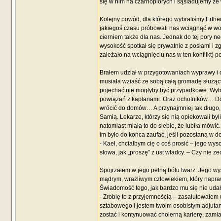
się w nim na czarnopiórych i sąsiadujemy z
Kolejny powód, dla którego wybraliśmy Erthen
jakiegoś czasu próbowali nas wciągnąć w wo
cierniem także dla nas. Jednak do tej pory ne
wysokość spotkał się prywatnie z posłami i z
zależało na wciągnięciu nas w ten konflikt) p
Brałem udział w przygotowaniach wyprawy i do
musiała wziaść ze sobą całą gromadę służący
pojechać nie mogłyby być przypadkowe. Wybie
powiązań z kapłanami. Oraz ochotników… Dos
wrócić do domów… A przynajmniej tak długo, 
Samią. Lekarze, którzy się nią opiekowali by
natomiast miała to do siebie, że lubiła mówi
im było do końca zaufać, jeśli pozostaną w d
- Kael, chciałbym cię o coś prosić – jego wy
słowa, jak „proszę” z ust władcy. – Czy nie 
Spojrzałem w jego pełną bólu twarz. Jego wys
mądrym, wrażliwym człowiekiem, który napra
Świadomość tego, jak bardzo mu się nie udał
- Zrobię to z przyjemnością – zasalutowałem
sztabowego i jestem twoim osobistym adjutante
zostać i kontynuować cholerną karierę, zami