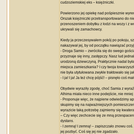
cudzoziemskiej eks – księżniczki.
Powierzono jej opiekę nad pośpiesznie wyr
Orszak księżniczki przetransportowano do ni
przenoszeniem dobytku z łodzi na wozy i z w
ukrywali się zamachowcy.
Kiedy ja przeczesywałem pokój po pokoju, sza
nakazywał jej, by od początku nawiązać przyjac
- Droga Samio – zwróciła się do swego gości
przyznaje się inny, zastępczy. Nasz lud jedna
urodzoną dziewczyną. Praktycznie nadal była c
miejsca zamieszkania? I czy twoja towarzyszk
nie była utytułowana zwykle traktowało się ja
- I ja! I ja! Ja też chcę pójść! – pisnęło coś
Obydwie wyraziły zgodę, choć Samia z wyraź
Alhima miała nieco inne podejście, nie mniej 
- Proponuje więc, że najpierw odwiedzimy apa
skupimy się na najważniejszych pomieszczenia
wyrazicie taką potrzebę zajmiemy się kwate
– Czy więc zechcecie się ze mną przespacero
dystans.
- I zemną! I zemną! – zapiszczało znowu coś. 
jej pozbyć. Coś się jej nie zgadzało.