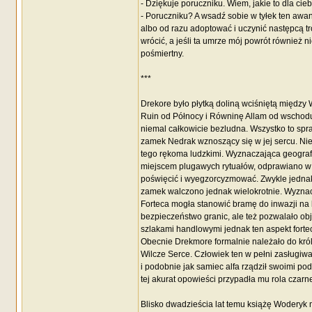
- Dziękuje poruczniku. Wiem, jakie to dla cie
- Poruczniku? A wsadź sobie w tyłek ten aw
albo od razu adoptować i uczynić następcą tr
wrócić, a jeśli ta umrze mój powrót również 
pośmiertny.
***
Drekore było płytką doliną wciśniętą między
Ruin od Północy i Równinę Allam od wschodu.
niemal całkowicie bezludna. Wszystko to spra
zamek Nedrak wznoszący się w jej sercu. Nie 
tego rękoma ludzkimi. Wyznaczająca geografic
miejscem plugawych rytuałów, odprawiano w ni
poświęcić i wyegzorcyzmować. Zwykle jednak 
zamek walczono jednak wielokrotnie. Wyznac
Forteca mogła stanowić bramę do inwazji na k
bezpieczeństwo granic, ale też pozwalało o
szlakami handlowymi jednak ten aspekt fortec
Obecnie Drekmore formalnie należało do kró
Wilcze Serce. Człowiek ten w pełni zasługiw
i podobnie jak samiec alfa rządził swoimi pod
tej akurat opowieści przypadła mu rola czarn
Blisko dwadzieścia lat temu książę Woderyk