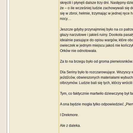
skręcili i płynęli dalsze trzy dni. Następny 
że – o ile wcześniej ludzie zachowywali się do
się w zbroi, hełmie, trzymając w jednej ręce h
nocy…
Jeszcze gdyby przynajmniej było na co patrz
głazy narzutowe i jakieś ruiny. Dookoła pasał
idealnie pasujące do opisu wargów, które obo
owieczek w jednym miejscu jakoś nie kończyła
Orków nie odnotowała.
Za to na brzegu było od groma pierwiosnków.
Dla Seriny było to rozczarowujące. Wszyscy 
jeźdźców, obwieszonych materiałami wybuchowy
olbrzymów. Ludzie bali się tych, którzy wrócil
Tym, co faktycznie martwiło dziewczynę był fak
A ona będzie mogła tylko odpowiedzieć „Pier
I Drekmore.
Ale z daleka.