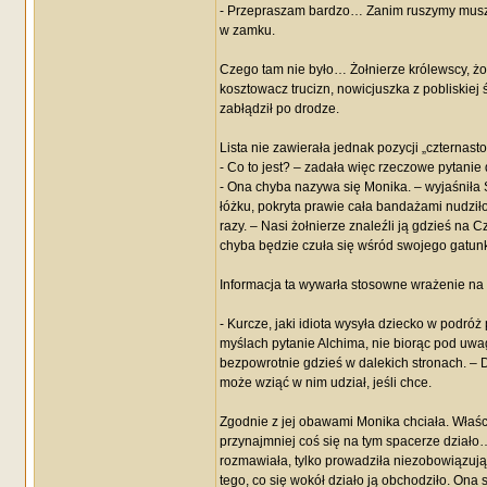
- Przepraszam bardzo… Zanim ruszymy muszę sp
w zamku.
Czego tam nie było… Żołnierze królewscy, żoł
kosztowacz trucizn, nowicjuszka z pobliskiej ś
zabłądził po drodze.
Lista nie zawierała jednak pozycji „czternast
- Co to jest? – zadała więc rzeczowe pytani
- Ona chyba nazywa się Monika. – wyjaśniła 
łóżku, pokryta prawie cała bandażami nudziło 
razy. – Nasi żołnierze znaleźli ją gdzieś na 
chyba będzie czuła się wśród swojego gatunku
Informacja ta wywarła stosowne wrażenie na 
- Kurcze, jaki idiota wysyła dziecko w podr
myślach pytanie Alchima, nie biorąc pod uwag
bezpowrotnie gdzieś w dalekich stronach. – 
może wziąć w nim udział, jeśli chce.
Zgodnie z jej obawami Monika chciała. Właści
przynajmniej coś się na tym spacerze działo…
rozmawiała, tylko prowadziła niezobowiązując
tego, co się wokół działo ją obchodziło. Ona