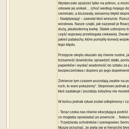
Wystarczało spojrzeć tylko na północ, a możn
orkowie jej unikali… (choć według mojego do
ciemniało, a kiczowaty, wiosenny błękit stop
- Nadpływają! – zawołał ktoś wreszcie. Rzecz
wiosłowa. Nasze czajki, jak nazywali je flisa
dużą, płaskodenną barkę. Statek uzbrojony był
część wyprawy przebiegała ciekawiej. Dwukro
jakieś patałachy, które pomyliły konwój wojsk
tego błędu.
Przejęcie okrętu okazało się równie nudne, 
tożsamość dowódców, sprawdzić statki, poró
papierków i wysłać wiadomość do sztabu za 
bezpieczeństwa i dopiero po jego dopełnieni
Żołnierze tym czasem pozostają zwykle na pos
ruch, to wam pokażemy”. Stopniowo jednak prz
ktoś zaatakuje i pozabija żebyśmy nie musieli
W końcu jednak rytuał został odbębniony i cz
- Teraz czeka nas równie ekscytująca podróż
co mogłaby opowiadać po powrocie… Naturalni
- Trzydziestu ochotników i szeregowiec Serina
Muszę przyznać, że pięła się w hierarchii bł