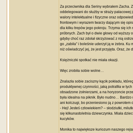
Za przeciwnika dla Seriny wybrałem Zacha. Z
oddelegowani do służby w straży pałacowej je
walory intelektualne i fizyczne oraz odpowie
frontowym i wyrazem twarzy dającym się opisa
dla kilku trepów jego pokroju. Trzyma się ic
próbnych. Zach był o dwie głowy od wyższy o
gdyby choć raz zdołał skrzyżować z nią ostrze
go „zabiła” i boleśnie uderzył ją w żebra. K
niż oświadczyć jej, że jest przyjęta. Oraz, że
Księżniczki spotkać nie miała okazji.
Więc zrobiła sobie wolne…
Znalazła sobie zaciszny kącik pokładu, któreg
produktywnej czynności, jaką potrafiła w tych
obsadzone żołnierzami, a na horyzoncie prze
była idealna na piknik. Było nudno… Bardzo 
ani kolczugi, bo przeniesiono ją z powrotem d
- Hej! Jesteś człowiekiem? – słodziutki, milu
się kilkunastoletnia dziewczynka. Miała dziec
kucyków.
Monika to największe kuriozum naszego rejsu.