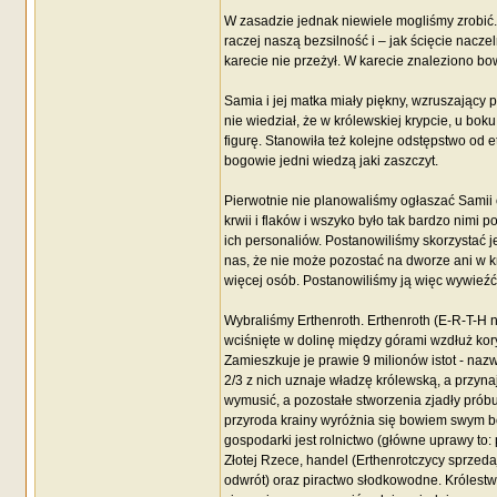
W zasadzie jednak niewiele mogliśmy zrobić
raczej naszą bezsilność i – jak ścięcie nacze
karecie nie przeżył. W karecie znaleziono bow
Samia i jej matka miały piękny, wzruszający 
nie wiedział, że w królewskiej krypcie, u bo
figurę. Stanowiła też kolejne odstępstwo od 
bogowie jedni wiedzą jaki zaszczyt.
Pierwotnie nie planowaliśmy ogłaszać Samii o
krwii i flaków i wszyko było tak bardzo nimi p
ich personaliów. Postanowiliśmy skorzystać je
nas, że nie może pozostać na dworze ani w kra
więcej osób. Postanowiliśmy ją więc wywieźć 
Wybraliśmy Erthenroth. Erthenroth (E-R-T-H ni
wciśnięte w dolinę między górami wzdłuż kory
Zamieszkuje je prawie 9 milionów istot - nazw
2/3 z nich uznaje władzę królewską, a przyn
wymusić, a pozostałe stworzenia zjadły próbu
przyroda krainy wyróżnia się bowiem swym bo
gospodarki jest rolnictwo (główne uprawy to: 
Złotej Rzece, handel (Erthenrotczycy sprzedaj
odwrót) oraz piractwo słodkowodne. Królestwo 