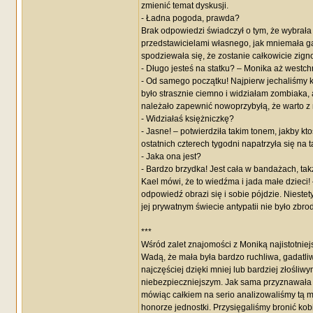
zmienić temat dyskusji.
- Ładna pogoda, prawda?
Brak odpowiedzi świadczył o tym, że wybrała
przedstawicielami własnego, jak mniemała gat
spodziewała się, że zostanie całkowicie zig
- Długo jesteś na statku? – Monika aż westchn
- Od samego początku! Najpierw jechaliśmy k
było strasznie ciemno i widziałam zombiaka, a
należało zapewnić nowoprzybyłą, że warto z
- Widziałaś księżniczkę?
- Jasne! – potwierdziła takim tonem, jakby kto
ostatnich czterech tygodni napatrzyła się na t
- Jaka ona jest?
- Bardzo brzydka! Jest cała w bandażach, także
Kael mówi, że to wiedźma i jada małe dzieci!
odpowiedź obrazi się i sobie pójdzie. Nieste
jej prywatnym świecie antypatii nie było zbrod
***
Wśród zalet znajomości z Moniką najistotniejs
Wadą, że mała była bardzo ruchliwa, gadatli
najczęściej dzięki mniej lub bardziej złośli
niebezpieczniejszym. Jak sama przyznawała kil
mówiąc całkiem na serio analizowaliśmy tą m
honorze jednostki. Przysięgaliśmy bronić kobi