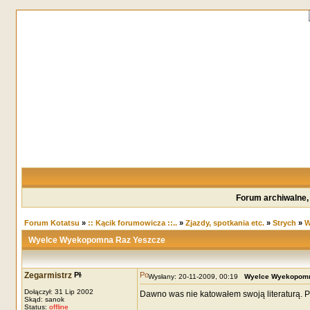
Forum archiwalne,
Forum Kotatsu
»
:: Kącik forumowicza ::..
»
Zjazdy, spotkania etc.
»
Strych
»
W
Wyelce Wyekopomna Raz Yeszcze
Zegarmistrz
Wysłany: 20-11-2009, 00:19
Wyelce Wyekopomn
Dołączył: 31 Lip 2002
Dawno was nie katowałem swoją literaturą. Po
Skąd: sanok
Status:
offline