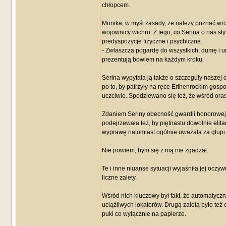
chłopcem.
Monika, w myśl zasady, że należy poznać wro
wojownicy wichru. Z tego, co Serina o nas sły
predyspozycje fizyczne i psychiczne.
- Zwłaszcza pogardę do wszystkich, dumę i u
prezentują bowiem na każdym kroku.
Serina wypytała ją także o szczeguły naszej 
po to, by patrzyły na ręce Erthenrockim gos
uczciwie. Spodziewano się też, że wśród ora
Zdaniem Seriny obecność gwardii honorowej st
podejrzewała też, by piętnastu dowolnie elita
wyprawę natomiast ogólnie uważała za głupi
Nie powiem, bym się z nią nie zgadzał.
Te i inne niuanse sytuacji wyjaśniła jej oczyw
liczne zalety.
Wśród nich kluczowy był fakt, że automatycz
uciążliwych lokatorów. Drugą zaletą było też
puki co wyłącznie na papierze.