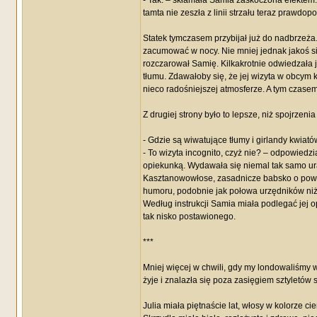
- Tak. – skłamała Samia zaskoczona efektem. 
tamta nie zeszła z linii strzału teraz prawd
Statek tymczasem przybijał już do nadbrzeża. B
zacumować w nocy. Nie mniej jednak jakoś si
rozczarował Samię. Kilkakrotnie odwiedzała 
tłumu. Zdawałoby się, że jej wizyta w obcym k
nieco radośniejszej atmosferze. A tym czasem
Z drugiej strony było to lepsze, niż spojrzeni
- Gdzie są wiwatujące tłumy i girlandy kwiat
- To wizyta incognito, czyż nie? – odpowiedzi
opiekunką. Wydawała się niemal tak samo ura
Kasztanowowłose, zasadnicze babsko o powie
humoru, podobnie jak połowa urzędników niżs
Według instrukcji Samia miała podlegać jej o
tak nisko postawionego.
***
Mniej więcej w chwili, gdy my londowaliśmy w
żyje i znalazła się poza zasięgiem sztyletów
Julia miała piętnaście lat, włosy w kolorze c