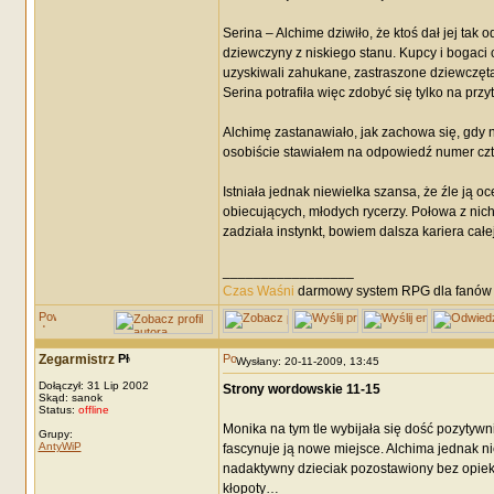
Serina – Alchime dziwiło, że ktoś dał jej ta
dziewczyny z niskiego stanu. Kupcy i bogaci c
uzyskiwali zahukane, zastraszone dziewczęta,
Serina potrafiła więc zdobyć się tylko na przy
Alchimę zastanawiało, jak zachowa się, gdy
osobiście stawiałem na odpowiedź numer czte
Istniała jednak niewielka szansa, że źle ją 
obiecujących, młodych rycerzy. Połowa z nich 
zadziała instynkt, bowiem dalsza kariera całe
_________________
Czas Waśni
darmowy system RPG dla fanów F
Zegarmistrz
Wysłany: 20-11-2009, 13:45
Dołączył: 31 Lip 2002
Strony wordowskie 11-15
Skąd: sanok
Status:
offline
Monika na tym tle wybijała się dość pozytywn
Grupy:
AntyWiP
fascynuje ją nowe miejsce. Alchima jednak nie 
nadaktywny dzieciak pozostawiony bez opieki
kłopoty…