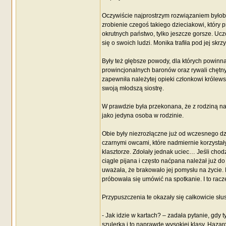
Oczywiście najprostrzym rozwiązaniem byłoby
zrobienie czegoś takiego dzieciakowi, który p
okrutnych państwo, tylko jeszcze gorsze. Uczc
się o swoich ludzi. Monika trafiła pod jej skrz
Były też głębsze powody, dla których powin
prowincjonalnych baronów oraz rywali chętnyc
zapewniła należytej opieki członkowi królews
swoją młodszą siostrę.
W prawdzie była przekonana, że z rodziną naj
jako jedyna osoba w rodzinie.
Obie były niezrozłączne już od wczesnego d
czarnymi owcami, które nadmiernie korzystały
klasztorze. Zdołały jednak uciec… Jeśli chodzi
ciągle pijana i często naćpana należał już do
uważała, że brakowało jej pomysłu na życie. N
próbowała się umówić na spotkanie. I to racz
Przypuszczenia te okazały się całkowicie słu
- Jak idzie w kartach? – zadała pytanie, gdy 
szulerką i to naprawdę wysokiej klasy. Haza