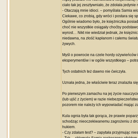
ciało tak jej zesztywniało, że zdołała jedynie
- Otaczają mnie idioci. – pomyślała Samia wid
Ciekawe, co zrobią, gdy wróci i postara się sp
Ogólnie wiadomo było, że księżniczka posia
choć nie wszystkie osiągały choćby podstaw
wyrost… Nikt nie wiedział jednak, że księżni
niedawna, na złość kapłanom i całemu światu.
żywych.
Myśl o powrocie na czele hordy ożywieńców i
eksperymentów i w ogóle wszystkiego – potraf
Tych ostatnich też dawno nie ćwiczyła.
Uznała jedna, że właściwie teraz znalazła się
Po pierwszym zamachu na jej życie nauczyciel
(lub ujść z życiem) w razie niebezpieczeństw
pozorem nie należy ich wypowiadać mając za c
Kula ognia była tak gorąca, że prawie poparz
schodząc nieoczekiwanemu zagrożeniu z drog
hukiem.
- Czy zdałam test? – zapytała przyjmując nie