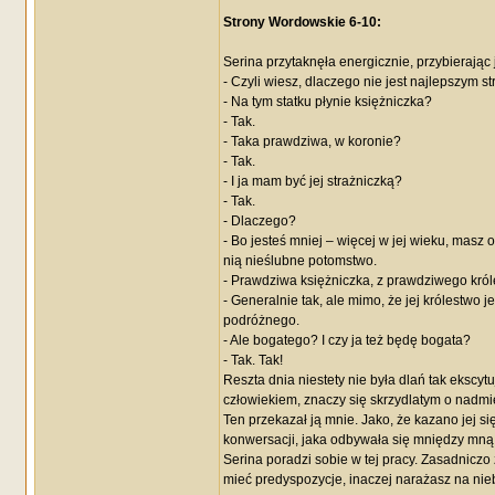
Strony Wordowskie 6-10:
Serina przytaknęła energicznie, przybierając
- Czyli wiesz, dlaczego nie jest najlepszym s
- Na tym statku płynie księżniczka?
- Tak.
- Taka prawdziwa, w koronie?
- Tak.
- I ja mam być jej strażniczką?
- Tak.
- Dlaczego?
- Bo jesteś mniej – więcej w jej wieku, masz o
nią nieślubne potomstwo.
- Prawdziwa księżniczka, z prawdziwego kró
- Generalnie tak, ale mimo, że jej królestwo 
podróżnego.
- Ale bogatego? I czy ja też będę bogata?
- Tak. Tak!
Reszta dnia niestety nie była dlań tak eksc
człowiekiem, znaczy się skrzydlatym o nadmi
Ten przekazał ją mnie. Jako, że kazano jej si
konwersacji, jaka odbywała się mniędzy mną
Serina poradzi sobie w tej pracy. Zasadniczo
mieć predyspozycje, inaczej narażasz na nie