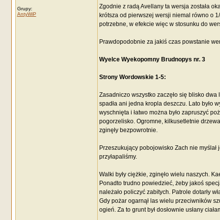
Zgodnie z radą Avellany ta wersja została ok
Grupy:
AntyWiP
krótsza od pierwszej wersji niemal równo o 1
potrzebne, w efekcie więc w stosunku do wersj
Prawdopodobnie za jakiś czas powstanie wers
Wyelce Wyekopomny Brudnopys nr. 3
Strony Wordowskie 1-5:
Zasadniczo wszystko zaczęło się blisko dwa l
spadła ani jedna kropla deszczu. Lato było 
wyschnięta i łatwo można było zapruszyć pożar
pogorzelisko. Ogromne, kilkusetletnie drzewa
zginęły bezpowrotnie.
Przeszukujący pobojowisko Zach nie myślał je
przyłapaliśmy.
Walki były ciężkie, zginęło wielu naszych. Ka
Ponadto trudno powiedzieć, żeby jakoś specja
należało policzyć zabitych. Patrole dotarły w
Gdy pożar ogarnął las wielu przeciwników szu
ogień. Za to grunt był dosłownie usłany ciałam