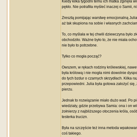
Kiedy kilka tygodni temu ich matka zginęła w
pękło. Nie potrafiła myśleć inaczej o Samii, n
Zresztą pomijając warstwę emocjonalną Julia
aż tak skupiona na sobie i własnych zachciank
To, co myślała w tej chwili dziewczyna było z
obchodziło. Ważne było to, że nie miała ochot
nie było to potrzebne.
Tylko co mogła począć?
Owszem, w rękach rodziny królewskiej, nawet 
była królową i nie mogła nimi dowolnie dysp
do tych bzdur o czarnych skrzydłach. Kilka raz
przepowiedni. Julia była gotowa założyć się, 
pierzu.
Jednak to rozwiązanie miało dużo wad. Po pier
wiedziały, gdzie przebywa Samia: ona i on wł
żołnierzy z najbliższego otoczenia króla, osó
testerka trucizn.
Była na szczęście też inna metoda wpakowania
coś takiego.