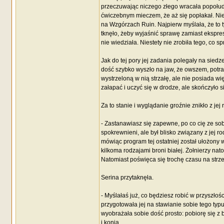
przeczuwając niczego złego wracała popołudnie
ćwiczebnym mieczem, że aż się popłakał. Niemn
na Wzgórzach Ruin. Najpierw myślała, że to tyl
tknęło, żeby wyjaśnić sprawę zamiast ekspres
nie wiedziała. Niestety nie zrobiła tego, co sp
Jak do tej pory jej zadania polegały na siedz
dość szybko wyszło na jaw, że owszem, potr
wystrzeloną w nią strzałę, ale nie posiada w
załapać i uczyć się w drodze, ale skończyło si
Za to stanie i wyglądanie groźnie znikło z jej 
- Zastanawiasz się zapewne, po co cię ze so
spokrewnieni, ale był blisko związany z jej r
mówiąc program tej ostatniej został ułożon
kilkoma rodzajami broni białej. Żołnierzy nat
Natomiast poświęca się trochę czasu na strze
Serina przytaknęła.
- Myślałaś już, co będziesz robić w przyszłośc
przygotowała jej na stawianie sobie tego typu
wyobrażała sobie dość prosto: pobiorę się z
i konia…