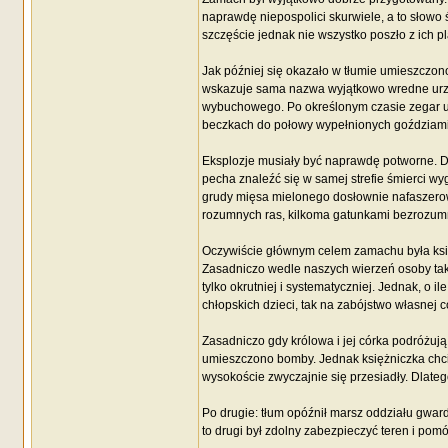
naprawdę niepospolici skurwiele, a to słowo 
szczęście jednak nie wszystko poszło z ich p
Jak później się okazało w tłumie umieszczono
wskazuje sama nazwa wyjątkowo wredne urząd
wybuchowego. Po określonym czasie zegar uw
beczkach do połowy wypełnionych goździami. 
Eksplozje musiały być naprawdę potworne. Dwa 
pecha znaleźć się w samej strefie śmierci w
grudy mięsa mielonego dosłownie nafaszero
rozumnych ras, kilkoma gatunkami bezrozumnyc
Oczywiście głównym celem zamachu była księ
Zasadniczo wedle naszych wierzeń osoby taki
tylko okrutniej i systematyczniej. Jednak, o 
chłopskich dzieci, tak na zabójstwo własnej cór
Zasadniczo gdy królowa i jej córka podróżują
umieszczono bomby. Jednak księżniczka chciał
wysokoście zwyczajnie się przesiadły. Dlateg
Po drugie: tłum opóźnił marsz oddziału gwar
to drugi był zdolny zabezpieczyć teren i p