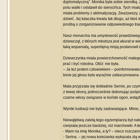
dyplomatyczną”. Monika była sobie sierotką. Z
polu walki i odstawił do sierocińca. Tych mi
miała problemy z aklimatyzacją. Zważywszy, 
dziwić. Jej tułaczka trwała tak długo, aż ktoś
prośbą o zorganizowanie odpowiedniego tran
Nasz monarcha ma umysłowość prawdziwego pol
dziewcząt, z których młodsza jest akurat w wi
taką wspaniałą, supertajną misją postanowił
Dziewczynka miała powierzchowność małego a
prać i być robotna. Otóż: nie była.
– Ja też jestem człowiekiem – poinformowała
tonie jej głosu była wyraźnie zafascynowana
Mała przyjrzała się dokładnie Sernie, po czy
z lewej strony, jednocześnie dokonując pośpi
czarne włosy związane w koński ogon, wstąż
Wyniki lustracji nie były zadowalające. Mimo
Niewątpliwą zaletą tego egzemplarza był nato
cierpiała jeszcze bardziej, niż marchewki. A 
- Mam na imię Monika, a ty? – nieco rozcza
- Serina. – jej nowa koleżanka wykazała złą