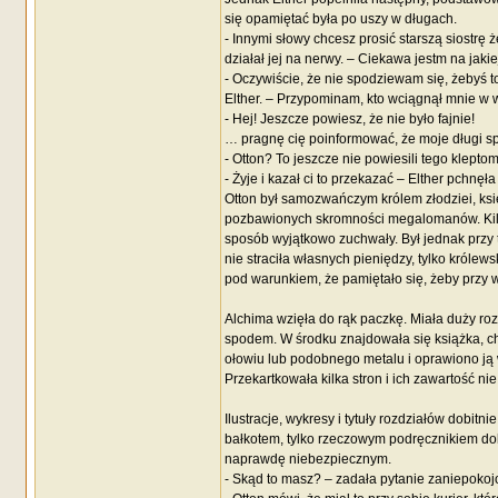
się opamiętać była po uszy w długach.
- Innymi słowy chcesz prosić starszą siostrę
działał jej na nerwy. – Ciekawa jestm na jaki
- Oczywiście, że nie spodziewam się, żebyś t
Elther. – Przypominam, kto wciągnął mnie w 
- Hej! Jeszcze powiesz, że nie było fajnie!
… pragnę cię poinformować, że moje długi spł
- Otton? To jeszcze nie powiesili tego klept
- Żyje i kazał ci to przekazać – Elther pchnę
Otton był samozwańczym królem złodziei, ks
pozbawionych skromności megalomanów. Kilkakr
sposób wyjątkowo zuchwały. Był jednak przy ty
nie straciła własnych pieniędzy, tylko króle
pod warunkiem, że pamiętało się, żeby przy 
Alchima wzięła do rąk paczkę. Miała duży roz
spodem. W środku znajdowała się książka, c
ołowiu lub podobnego metalu i oprawiono ją w
Przekartkowała kilka stron i ich zawartość nie
Ilustracje, wykresy i tytuły rozdziałów dobitn
bałkotem, tylko rzeczowym podręcznikiem dok
naprawdę niebezpiecznym.
- Skąd to masz? – zadała pytanie zaniepokoj