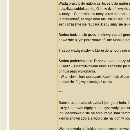
Wadą pracy było natomiast to, że była nader 
uciążliwą sublokatorką. O ile w dzień zwykle 
w nocy… Generalnie w nocy także nie robiła ni
ją przekonać, że tego dnia nie udzieli się już
sen i strasznie się rzucała, kiedy śniły się je
Serina budziła się przez to niewyspana i gene
poważnie o tym porozmawiać, ale Monika patr
Trzecią wadą służby, o której do tej pory nie 
Serina poderwała się. Przez zaspane oczy wi
- Kael? – zidentyfikowała mnie zapewne po sy
pilnuje jego wykonania.
- W tej chwili lord porucznik Kael! – tak of
pokładzie. Jej wysokość już czeka.
***
Samia rozpostarła skrzydła i jęknęła z bólu. J
skrzydła prawie nigdy nie odzyskiwały sprawno
lotu decydowało się na amputacje. Inni natom
kiedyś znowu zdołają wzbić się na nich w pow
Wyprostowała się lekko, jednocześnie krzywią