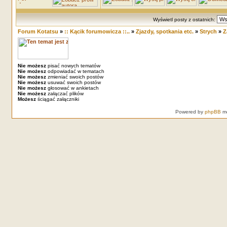
Wyświetl posty z ostatnich:
Forum Kotatsu
»
:: Kącik forumowicza ::..
»
Zjazdy, spotkania etc.
»
Strych
»
Z
Nie możesz
pisać nowych tematów
Nie możesz
odpowiadać w tematach
Nie możesz
zmieniać swoich postów
Nie możesz
usuwać swoich postów
Nie możesz
głosować w ankietach
Nie możesz
załączać plików
Możesz
ściągać załączniki
Powered by
phpBB
mo