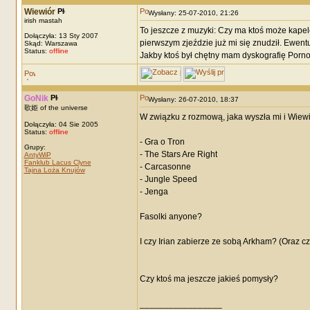
Wiewiór
Wysłany: 25-07-2010, 21:26
irish mastah
To jeszcze z muzyki: Czy ma ktoś może kapelę
Dołączyła: 13 Sty 2007
pierwszym zjeździe już mi się znudził. Ewentu
Skąd: Warszawa
Status:
offline
Jakby ktoś był chętny mam dyskografię Porno Gr
GoNik
Wysłany: 26-07-2010, 18:37
歌姫 of the universe
W związku z rozmową, jaka wyszła mi i Wiewió
Dołączyła: 04 Sie 2005
Status:
offline
- Gra o Tron
Grupy:
- The Stars Are Right
AntyWiP
Fanklub Lacus Clyne
- Carcasonne
Tajna Loża Knujów
- Jungle Speed
- Jenga
Fasolki anyone?
I czy Irian zabierze ze sobą Arkham? (Oraz c
Czy ktoś ma jeszcze jakieś pomysły?
_________________