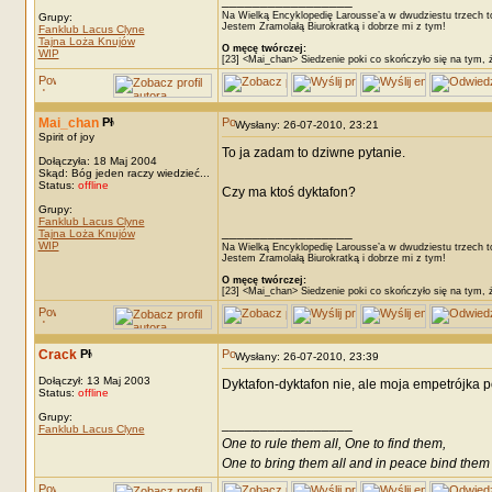
_________________
Na Wielką Encyklopedię Larousse’a w dwudziestu trzech t
Grupy:
Jestem Zramolałą Biurokratką i dobrze mi z tym!
Fanklub Lacus Clyne
Tajna Loża Knujów
O męcę twórczej:
WIP
[23] <Mai_chan> Siedzenie poki co skończyło się na tym, 
Mai_chan
Wysłany: 26-07-2010, 23:21
Spirit of joy
To ja zadam to dziwne pytanie.
Dołączyła: 18 Maj 2004
Skąd: Bóg jeden raczy wiedzieć...
Status:
offline
Czy ma ktoś dyktafon?
Grupy:
Fanklub Lacus Clyne
_________________
Tajna Loża Knujów
WIP
Na Wielką Encyklopedię Larousse’a w dwudziestu trzech t
Jestem Zramolałą Biurokratką i dobrze mi z tym!
O męcę twórczej:
[23] <Mai_chan> Siedzenie poki co skończyło się na tym, 
Crack
Wysłany: 26-07-2010, 23:39
Dołączył: 13 Maj 2003
Dyktafon-dyktafon nie, ale moja empetrójka p
Status:
offline
Grupy:
_________________
Fanklub Lacus Clyne
One to rule them all, One to find them,
One to bring them all and in peace bind them