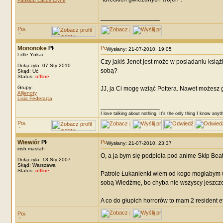
Fanklub Lacus Clyne
_________________
Mononoke
Wysłany: 21-07-2010, 19:05
Little Yōkai
Czy jakiś Jenot jest może w posiadaniu książk
Dołączyła: 07 Sty 2010
sobą?
Skąd: Uć
Status:
offline
Grupy:
JJ, ja Ci mogę wziąć Pottera. Nawet możesz 
Alijenoty
Lisia Federacja
_________________
I love talking about nothing. It's the only thing I know anyt
Wiewiór
Wysłany: 21-07-2010, 23:37
irish mastah
O, a ja bym się podpieła pod anime Skip Beata
Dołączyła: 13 Sty 2007
Skąd: Warszawa
Status:
offline
Patrole Łukanienki wiem od kogo mogłabym wy
sobą Wiedźmę, bo chyba nie wszyscy jeszcze z
A co do głupich horrorów to mam 2 resident evi