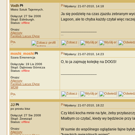
Vodh
Wysłany: 21-07-2010, 14:18
Mistrz Sztuk Tajemnych.
Ja się podzielę na czas zjazdu zebranym w
Dołączył: 27 Sie 2006
Lagoon, ale to chyba każdy czytał więc raczej
Skąd: Edinburgh.
Status:
offline
Grupy:
_________________
Alijenoty
...
Fanklub Lacus Clyne
moshi_moshi
Wysłany: 21-07-2010, 14:23
Szara Emonencja
O, to ja zajmuję kolejkę na DOGS!
Dołączyła: 19 Lis 2006
Skąd: Dąbrowa Górnicza
Status:
offline
_________________
Grupy:
Alijenoty
Fanklub Lacus Clyne
WOM
JJ
Wysłany: 21-07-2010, 18:22
po prostu bisz
Czy ktoś kocha mnie na tyle, żeby przytaszcz
Dołączył: 27 Sie 2008
Miałbym co czytać, kiedy wy będziecie przy l
Skąd: Zewsząd
Status:
offline
Grupy:
W sumie do wspólnego oglądanie fajne byłyby 
Alijenoty
"tureckich gwiezdnych wojen".