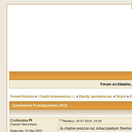
Forum archiwalne,
Forum Kotatsu
»
:: Kącik forumowicza ::..
»
Zjazdy, spotkania etc.
»
Strych
»
Z
Zamówienia Przedzjazdowe 2010
Crofesima
Wysłany: 20-07-2010, 23:59
Captain Narcolepsy
Ja chętnie jeszcze raz zobaczyłabym Sherloc
Dołączyła: 25 Maj 2003