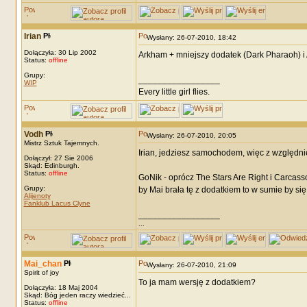
Irian
Wysłany: 26-07-2010, 18:42
Dołączyła: 30 Lip 2002
Arkham + mniejszy dodatek (Dark Pharaoh) i 
Status:
offline
Grupy:
_________________
WIP
Every little girl flies.
Vodh
Wysłany: 26-07-2010, 20:05
Mistrz Sztuk Tajemnych.
Irian, jedziesz samochodem, więc z względn
Dołączył: 27 Sie 2006
Skąd: Edinburgh.
Status:
offline
GoNik - oprócz The Stars Are Right i Carca
Grupy:
by Mai brała tę z dodatkiem to w sumie by się
Alijenoty
Fanklub Lacus Clyne
_________________
...
Mai_chan
Wysłany: 26-07-2010, 21:09
Spirit of joy
To ja mam wersję z dodatkiem?
Dołączyła: 18 Maj 2004
Skąd: Bóg jeden raczy wiedzieć...
Status:
offline