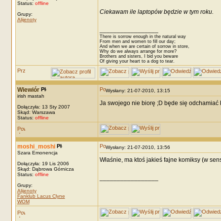
Status:
offline
Ciekawam ile laptopów będzie w tym roku.
Grupy:
Alijenoty
_________________
There is sorrow enough in the natural way
From men and women to fill our day;
And when we are certain of sorrow in store,
Why do we always arrange for more?
Brothers and sisters, I bid you beware
Of giving your heart to a dog to tear.
Wiewiór
Wysłany: 21-07-2010, 13:15
irish mastah
Ja swojego nie biorę ;D będe się odchamiać 
Dołączyła: 13 Sty 2007
Skąd: Warszawa
Status:
offline
moshi_moshi
Wysłany: 21-07-2010, 13:56
Szara Emonencja
Właśnie, ma ktoś jakieś fajne komiksy (w sen
Dołączyła: 19 Lis 2006
Skąd: Dąbrowa Górnicza
Status:
offline
_________________
Grupy:
Alijenoty
Fanklub Lacus Clyne
WOM