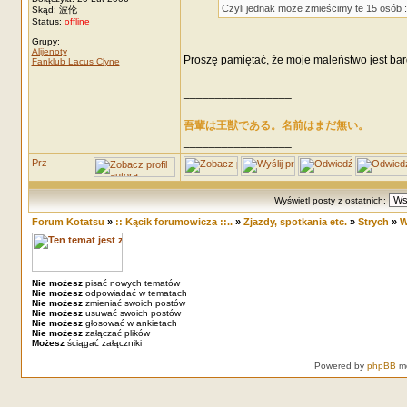
Czyli jednak może zmieścimy te 15 osób :
Skąd: 波伦
Status:
offline
Grupy:
Alijenoty
Proszę pamiętać, że moje maleństwo jest ba
Fanklub Lacus Clyne
_________________
吾輩は王獣である。名前はまだ無い。
_________________
Wyświetl posty z ostatnich:
Forum Kotatsu
»
:: Kącik forumowicza ::..
»
Zjazdy, spotkania etc.
»
Strych
»
W
Nie możesz
pisać nowych tematów
Nie możesz
odpowiadać w tematach
Nie możesz
zmieniać swoich postów
Nie możesz
usuwać swoich postów
Nie możesz
głosować w ankietach
Nie możesz
załączać plików
Możesz
ściągać załączniki
Powered by
phpBB
mo