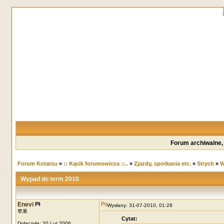
Forum archiwalne,
Forum Kotatsu
»
:: Kącik forumowicza ::..
»
Zjazdy, spotkania etc.
»
Strych
»
W
Wypad do term 2010
Enevi
Wysłany: 31-07-2010, 01:28
苹果
Cytat:
Dołączyła: 20 Lut 2006