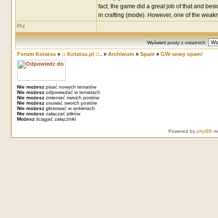
fact, the game did a great job of that and be
in crafting (mode). However, one of the weakne
Wyświetl posty z ostatnich:
Forum Kotatsu
»
:: Kotatsu.pl ::..
»
Archiwum
»
Spam
»
GW-sowy spam!
Nie możesz
pisać nowych tematów
Nie możesz
odpowiadać w tematach
Nie możesz
zmieniać swoich postów
Nie możesz
usuwać swoich postów
Nie możesz
głosować w ankietach
Nie możesz
załączać plików
Możesz
ściągać załączniki
Powered by
phpBB
mo