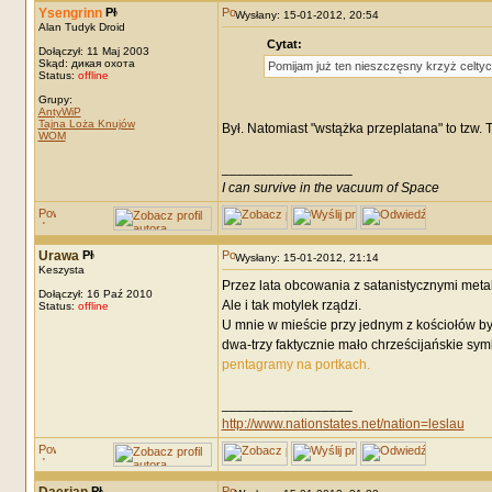
Ysengrinn
Wysłany: 15-01-2012, 20:54
Alan Tudyk Droid
Cytat:
Dołączył: 11 Maj 2003
Skąd: дикая охота
Pomijam już ten nieszczęsny krzyż celtyc
Status:
offline
Grupy:
AntyWiP
Tajna Loża Knujów
Był. Natomiast "wstążka przeplatana" to tzw. T
WOM
_________________
I can survive in the vacuum of Space
Urawa
Wysłany: 15-01-2012, 21:14
Keszysta
Przez lata obcowania z satanistycznymi metal
Dołączył: 16 Paź 2010
Ale i tak motylek rządzi.
Status:
offline
U mnie w mieście przy jednym z kościołów był
dwa-trzy faktycznie mało chrześcijańskie sym
pentagramy na portkach.
_________________
http://www.nationstates.net/nation=leslau