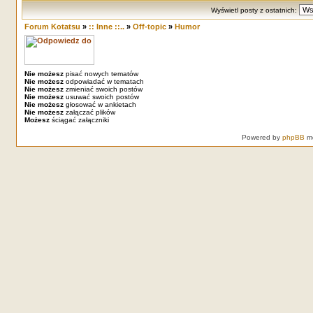
Wyświetl posty z ostatnich:
Forum Kotatsu
»
:: Inne ::..
»
Off-topic
»
Humor
Nie możesz
pisać nowych tematów
Nie możesz
odpowiadać w tematach
Nie możesz
zmieniać swoich postów
Nie możesz
usuwać swoich postów
Nie możesz
głosować w ankietach
Nie możesz
załączać plików
Możesz
ściągać załączniki
Powered by
phpBB
mo