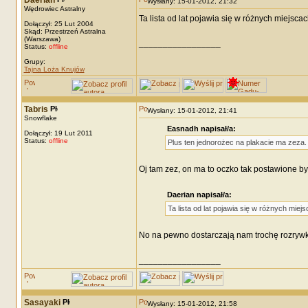
Daerian
Wysłany: 15-01-2012, 21:32
Wędrowiec Astralny
Ta lista od lat pojawia się w różnych miejsc
Dołączył: 25 Lut 2004
Skąd: Przestrzeń Astralna
(Warszawa)
_________________
Status:
offline
Grupy:
Tajna Loża Knujów
Tabris
Wysłany: 15-01-2012, 21:41
Snowflake
Easnadh napisał/a:
Dołączył: 19 Lut 2011
Status:
offline
Plus ten jednorożec na plakacie ma zeza.
Oj tam zez, on ma to oczko tak postawione by
Daerian napisał/a:
Ta lista od lat pojawia się w różnych mie
No na pewno dostarczają nam trochę rozrywk
_________________
Sasayaki
Wysłany: 15-01-2012, 21:58