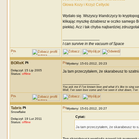
Głowa Kozy i Krzyż Celtycki
Wydało się. Wszyscy Irlandczycy to kryptopo
klikając myszkę dziabiesz w oczko samego Be
piekła). Acz i tak chyba najbardziej zdruzgot
_________________
I can survive in the vacuum of Space
BOReK
Wysłany: 15-01-2012, 20:23
Dołączył: 15 Lip 2005
Ja tam przeczytałem, że skarabeusz to szatnia
Status:
offline
_________________
You ask me if I've known love and what it's like to sing son
Well, I've seen love come and I've seen it shot down, I've s
Tabris
Wysłany: 15-01-2012, 20:27
Snowflake
Cytat:
Dołączył: 19 Lut 2011
Status:
offline
Ja tam przeczytałem, że skarabeusz to sz