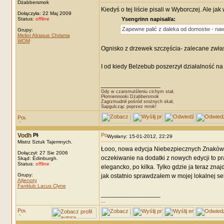
Dżabbersmok
Kiedyś o tej liście pisali w Wyborczej. Ale j
Dołączyła: 22 Maj 2009
Status:
offline
Ysengrinn napisał/a:
Zapewne palić z daleka od domostw - nawet
Grupy:
Melior Absque Chrisma
WOM
Ognisko z drzewek szczęścia- zalecane zwłas
I od kiedy Belzebub poszerzył działalność n
_________________
Gdy w czarsmutśleniu cichym stał,
Płomiennooki Dżabbersmok
Zagrzmudnił pośród srożnych skał,
Sapgulcząc poprzez mrok!
Vodh
Wysłany: 15-01-2012, 22:29
Mistrz Sztuk Tajemnych.
Łooo, nowa edycja Niebezpiecznych Znaków! 
Dołączył: 27 Sie 2006
oczekiwanie na dodatki z nowych edycji to pr
Skąd: Edinburgh.
Status:
offline
elegancko, po kilka. Tylko gdzie ja teraz z
Grupy:
jak ostatnio sprawdzałem w mojej lokalnej se
Alijenoty
Fanklub Lacus Clyne
_________________
...