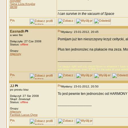
AntyWiP
Tajna Loża Knujów
WOM
_________________
I can survive in the vacuum of Space
Easnadh
Wysłany: 15-01-2012, 20:45
a wee fire
Pomijam już ten nieszczęsny krzyż celtycki, 
Dołączyła: 27 Cze 2008
Status:
offline
Plus ten jednorożec na plakacie ma zeza. M
Grupy:
Alijenoty
_________________
☾
I’m always right and you should listen to whatever I have t
and never disagree, ever, EVER for the sake of your wolvl
JJ
Wysłany: 15-01-2012, 20:50
po prostu bisz
To jest pewnie ten jednorożec od HARMONY
Dołączył: 27 Sie 2008
Skąd: Zewsząd
Status:
offline
_________________
Grupy:
Alijenoty
Fanklub Lacus Clyne