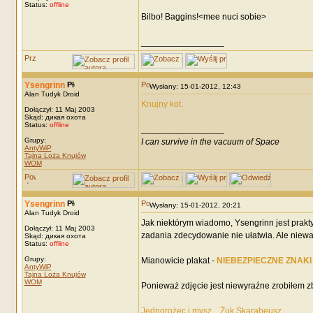
Status:
offline
Bilbo! Baggins!<mee nuci sobie>
_________________
Ysengrinn
Wysłany: 15-01-2012, 12:43
Alan Tudyk Droid
Knujny kot.
Dołączył: 11 Maj 2003
Skąd: дикая охота
Status:
offline
_________________
Grupy:
I can survive in the vacuum of Space
AntyWiP
Tajna Loża Knujów
WOM
Ysengrinn
Wysłany: 15-01-2012, 20:21
Alan Tudyk Droid
Jak niektórym wiadomo, Ysengrinn jest prakt
Dołączył: 11 Maj 2003
zadania zdecydowanie nie ułatwia. Ale niewa
Skąd: дикая охота
Status:
offline
Grupy:
Mianowicie plakat -
NIEBEZPIECZNE ZNAKI
AntyWiP
Tajna Loża Knujów
WOM
Ponieważ zdjęcie jest niewyraźne zrobiłem z
Jednorożec i mysz... Żuk Skarabeusz