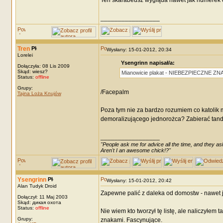
Ten skarabeusz wygląda nawet jak numerek o
_________________
Tren
Wysłany: 15-01-2012, 20:34
Lorelei
Ysengrinn napisał/a:
Dołączyła: 08 Lis 2009
Skąd: wiesz?
Mianowicie plakat - NIEBEZPIECZNE ZN
Status:
offline
Grupy:
/Facepalm
Tajna Loża Knujów
Poza tym nie za bardzo rozumiem co katolik 
demoralizującego jednorożca? Zabierać tande
_________________
"People ask me for advice all the time, and they ask
Aren't I an awesome chick!?"
Ysengrinn
Wysłany: 15-01-2012, 20:42
Alan Tudyk Droid
Zapewne palić z daleka od domostw - nawet je
Dołączył: 11 Maj 2003
Skąd: дикая охота
Status:
offline
Nie wiem kto tworzył tę listę, ale naliczyłem
Grupy:
znakami. Fascynujące.