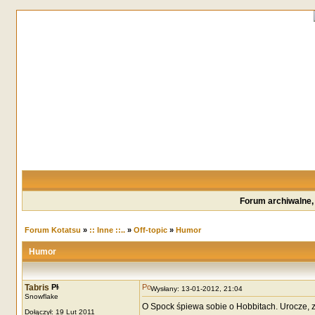
Forum archiwalne,
Forum Kotatsu
»
:: Inne ::..
»
Off-topic
»
Humor
Humor
Tabris
Wysłany: 13-01-2012, 21:04
Snowflake
O Spock śpiewa sobie o Hobbitach. Urocze, 
Dołączył: 19 Lut 2011