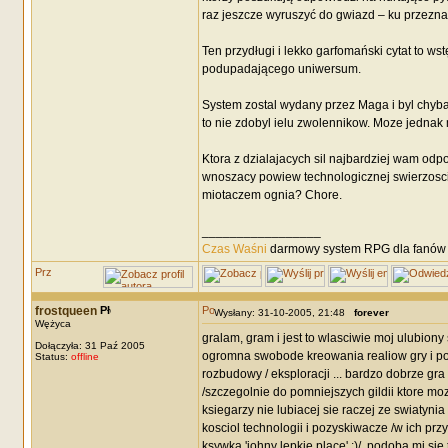
raz jeszcze wyruszyć do gwiazd – ku przezna
Ten przydługi i lekko garfomański cytat to 
podupadającego uniwersum.
System zostal wydany przez Maga i byl chyb
to nie zdobyl ielu zwolennikow. Moze jednak m
Ktora z dzialajacych sil najbardziej wam od
wnoszacy powiew technologicznej swierzosci
miotaczem ognia? Chore.
_________________
Czas Waśni
darmowy system RPG dla fanów F
frostqueen
Wysłany: 31-10-2005, 21:48
forever
Wężyca
gralam, gram i jest to wlasciwie moj ulubiony
Dołączyła: 31 Paź 2005
ogromna swobode kreowania realiow gry i pod
Status:
offline
rozbudowy / eksploracji ... bardzo dobrze gra
/szczegolnie do pomniejszych gildii ktore moz
ksiegarzy nie lubiacej sie raczej ze swiatyn
kosciol technologii i pozyskiwacze /w ich prz
ksywka 'johny lepkie place' ;)/. podoba mi si