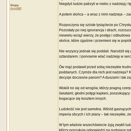
Niegdyś ludzie patrzyli w niebo z nadzieją i t
Grupy:
AntyWiP
A potem słońca – a wraz z nimi nadzieja – za
Rozpoczyna się szóste tysiąclecie po Chryst
Pozostały po niej ignorancja i strach, rozr
niewielu wciąż wierzy, że postęp i odbudowa
słońce, które zgaśnie i przemieni się w popió
Nie wszyscy jednak się poddali. Narodził si
sztandarem. I ponownie wlać nadzieję w ser
Ów mąż postawił przed sobą niezwykle trudne
poddanych. Czymże dla nich jest nadzieja? K
decyzje doczesne panom? A duszami i tak zaj
Wokół roi się od wrogów, którzy pragną czerp
światami; głodni potęgi kapłani, poszukujący
bogacące się kosztem innych.
Ludzkość nie jest samotna. Wśród gasnących 
imperia obcych i ich plany – tak niezwykłe, ż
W tym właśnie wszechświecie żyją zwykli ludz
którzy poszukują odpowiedzi na nurtujące pyt