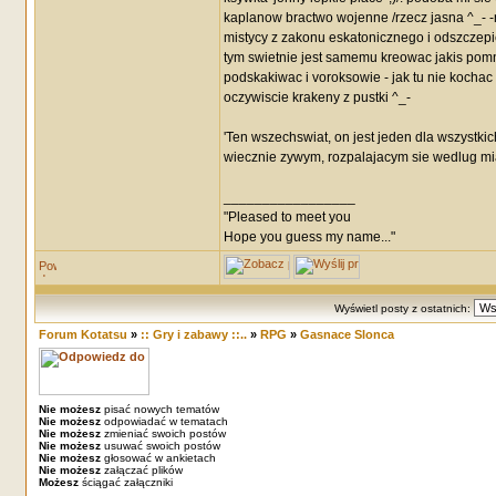
kaplanow bractwo wojenne /rzecz jasna ^_- -n
mistycy z zakonu eskatonicznego i odszczep
tym swietnie jest samemu kreowac jakis pomn
podskakiwac i voroksowie - jak tu nie kochac
oczywiscie krakeny z pustki ^_-
'Ten wszechswiat, on jest jeden dla wszystkic
wiecznie zywym, rozpalajacym sie wedlug mia
_________________
"Pleased to meet you
Hope you guess my name..."
Wyświetl posty z ostatnich:
Forum Kotatsu
»
:: Gry i zabawy ::..
»
RPG
»
Gasnace Slonca
Nie możesz
pisać nowych tematów
Nie możesz
odpowiadać w tematach
Nie możesz
zmieniać swoich postów
Nie możesz
usuwać swoich postów
Nie możesz
głosować w ankietach
Nie możesz
załączać plików
Możesz
ściągać załączniki