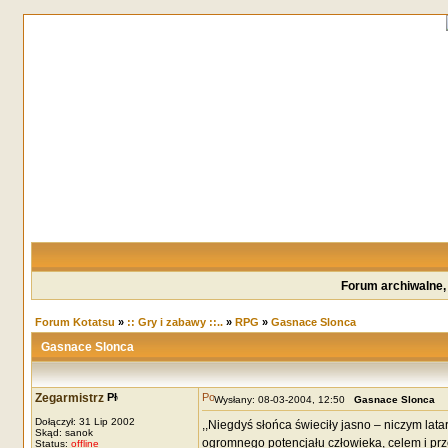
Forum archiwalne,
Forum Kotatsu
»
:: Gry i zabawy ::..
»
RPG
»
Gasnace Slonca
Gasnace Slonca
Zegarmistrz
Wysłany: 08-03-2004, 12:50
Gasnace Slonca
Dołączył: 31 Lip 2002
,,Niegdyś słońca świeciły jasno – niczym la
Skąd: sanok
ogromnego potencjału człowieka, celem i pr
Status:
offline