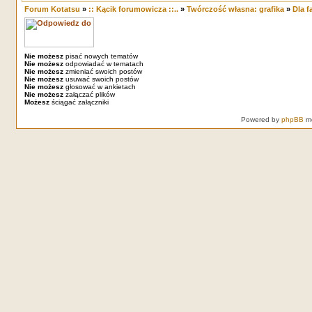
Forum Kotatsu
»
:: Kącik forumowicza ::..
»
Twórczość własna: grafika
»
Dla 
Nie możesz
pisać nowych tematów
Nie możesz
odpowiadać w tematach
Nie możesz
zmieniać swoich postów
Nie możesz
usuwać swoich postów
Nie możesz
głosować w ankietach
Nie możesz
załączać plików
Możesz
ściągać załączniki
Powered by
phpBB
mo