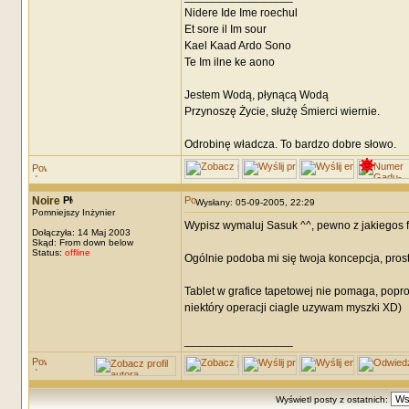
Nidere Ide Ime roechul
Et sore il Im sour
Kael Kaad Ardo Sono
Te Im ilne ke aono
Jestem Wodą, płynącą Wodą
Przynoszę Życie, służę Śmierci wiernie.
Odrobinę władcza. To bardzo dobre słowo.
Noire
Wysłany: 05-09-2005, 22:29
Pomniejszy Inżynier
Wypisz wymaluj Sasuk ^^, pewno z jakiegos f
Dołączyła: 14 Maj 2003
Skąd: From down below
Status:
offline
Ogólnie podoba mi się twoja koncepcja, prost
Tablet w grafice tapetowej nie pomaga, popros
niektóry operacji ciagle uzywam myszki XD)
_________________
Wyświetl posty z ostatnich: