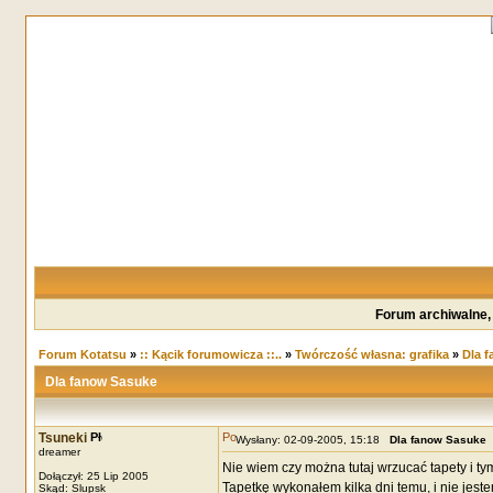
Forum archiwalne,
Forum Kotatsu
»
:: Kącik forumowicza ::..
»
Twórczość własna: grafika
»
Dla 
Dla fanow Sasuke
Tsuneki
Wysłany: 02-09-2005, 15:18
Dla fanow Sasuke
dreamer
Nie wiem czy można tutaj wrzucać tapety i ty
Dołączył: 25 Lip 2005
Tapetkę wykonałem kilka dni temu, i nie jest
Skąd: Slupsk