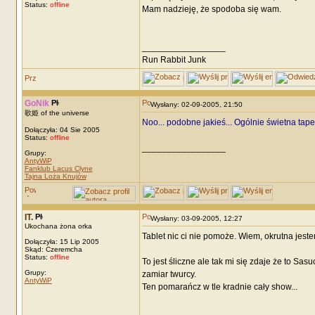
Status:
offline
Mam nadzieję, że spodoba się wam.
_________________
Run Rabbit Junk
GoNik
Wysłany: 02-09-2005, 21:50
歌姫 of the universe
Noo... podobne jakieś... Ogólnie świetna tapeta
Dołączyła: 04 Sie 2005
Status:
offline
_________________
Grupy:
AntyWiP
Fanklub Lacus Clyne
Tajna Loża Knujów
IT.
Wysłany: 03-09-2005, 12:27
Ukochana żona orka
Tablet nic ci nie pomoże. Wiem, okrutna jeste
Dołączyła: 15 Lip 2005
Skąd: Czeremcha
Status:
offline
To jest śliczne ale tak mi się zdaje że to Sas
Grupy:
zamiar twurcy.
AntyWiP
Ten pomarańcz w tle kradnie cały show...
_________________