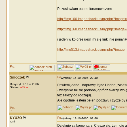
Pozostawiam ocene forumowiczom:
http://img100.imageshack.us/my.php?image=
http://img168.imageshack.us/my.php?image=
i jeden w kolorze (jeśli mi się linki nie pomyliły
http://img513.imageshack.us/my.php?image=
_________________
Smoczek
Wysłany: 15-10-2006, 22:40
Dołączył: 17 Kwi 2006
Powiem jedno - naprawę fajne i ładne, zwłasz
Status:
offline
- wszystko mi się podoba, oprócz twarzy, wol
też zależy od rodzaju).
Ale ogólnie jestem pełen podziwu i życzę by 
KYUZO
Wysłany: 19-10-2006, 08:46
ronin
Dziękuje za komentarz. Ciesze się, że moje ar