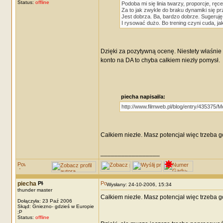
Status:
offline
Podoba mi się linia twarzy, proporcje, ręc
Za to jak zwykle do braku dynamiki się p
Jest dobrza. Ba, bardzo dobrze. Sugeruję.
I rysować dużo. Bo trening czyni cuda, ja
Dzięki za pozytywną ocenę. Niestety właśnie t
konto na DA to chyba całkiem niezły pomysł.
piecha napisał/a:
http://www.filmweb.pl/blog/entry/435375/M
Całkiem niezłe. Masz potencjał więc trzeba 
_________________
piecha
Wysłany: 24-10-2006, 15:34
thunder master
Całkiem niezłe. Masz potencjał więc trzeba g
Dołączyła: 23 Paź 2006
Skąd: Gniezno- gdzieś w Europie
;P
Status:
offline