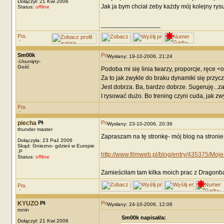
Dołączył: 21 Kwi 2006
Jak ja bym chciał żeby każdy mój kolejny ry
Status:
offline
_________________
Sm00k
Wysłany: 19-10-2006, 21:24
-
Usunięty
-
Gość
Podoba mi się linia twarzy, proporcje, ręce <o
Za to jak zwykle do braku dynamiki się przyc
Jest dobrza. Ba, bardzo dobrze. Sugeruję...za
I rysować dużo. Bo trening czyni cuda, jak zw
piecha
Wysłany: 23-10-2006, 20:36
thunder master
Zapraszam na tę stronkę- mój blog na stronie
Dołączyła: 23 Paź 2006
Skąd: Gniezno- gdzieś w Europie
;P
http://www.filmweb.pl/blog/entry/435375/Moje
Status:
offline
Zamieściłam tam kilka moich prac z Dragonbal
KYUZO
Wysłany: 24-10-2006, 12:06
ronin
Sm00k napisał/a:
Dołączył: 21 Kwi 2006