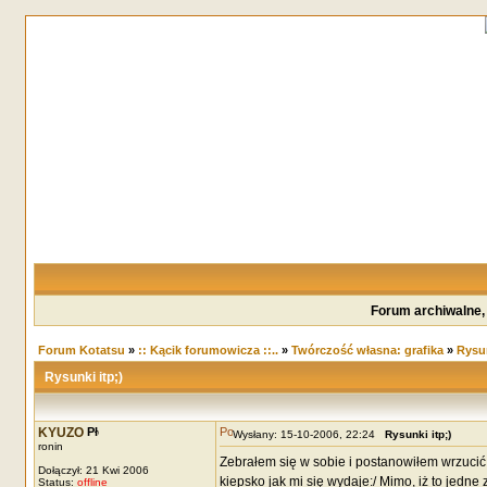
Forum archiwalne,
Forum Kotatsu
»
:: Kącik forumowicza ::..
»
Twórczość własna: grafika
»
Rysun
Rysunki itp;)
KYUZO
Wysłany: 15-10-2006, 22:24
Rysunki itp;)
ronin
Zebrałem się w sobie i postanowiłem wrzucić
Dołączył: 21 Kwi 2006
kiepsko jak mi się wydaje:/ Mimo, iż to jedn
Status:
offline