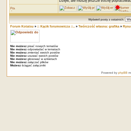
Dzięki, ale muszę jeszcze trochę popracować 
Wyświetl posty z ostatnich:
Forum Kotatsu
»
:: Kącik forumowicza ::..
»
Twórczość własna: grafika
»
Rysun
Nie możesz
pisać nowych tematów
Nie możesz
odpowiadać w tematach
Nie możesz
zmieniać swoich postów
Nie możesz
usuwać swoich postów
Nie możesz
głosować w ankietach
Nie możesz
załączać plików
Możesz
ściągać załączniki
Powered by
phpBB
mo