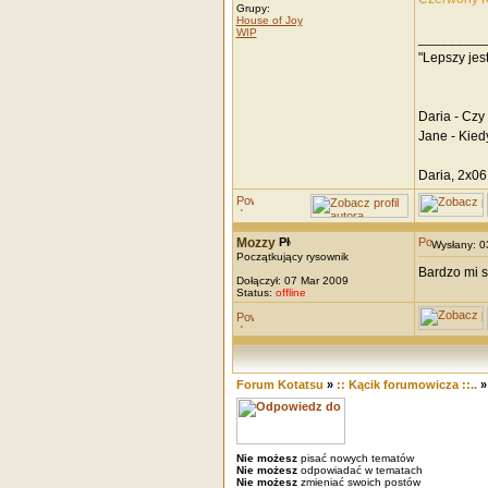
Grupy:
House of Joy
WIP
_________
"Lepszy jes
Daria - Czy
Jane - Kied
Daria, 2x06
Mozzy
Wysłany: 
Początkujący rysownik
Bardzo mi s
Dołączył: 07 Mar 2009
Status:
offline
Forum Kotatsu
»
:: Kącik forumowicza ::..
Nie możesz
pisać nowych tematów
Nie możesz
odpowiadać w tematach
Nie możesz
zmieniać swoich postów