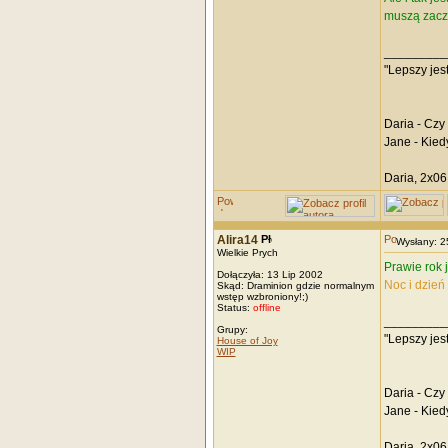
muszą zaczyn
_________
"Lepszy jes
Daria - Czy
Jane - Kied
Daria, 2x06
Alira14
Wysłany: 
Wielkie Prych
Prawie rok 
Dołączyła: 13 Lip 2002
Noc i dzień
Skąd: Draminion gdzie normalnym
wstęp wzbroniony!;)
Status:
offline
_________
Grupy:
"Lepszy jes
House of Joy
WIP
Daria - Czy
Jane - Kied
Daria, 2x06