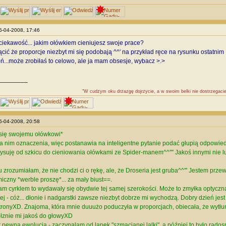
15-04-2008, 17:46
iekawość... jakim ołówkiem cieniujesz swoje prace?
ącić że proporcje niezbyt mi się podobają ^^' na przykład ręce na rysunku ostatnim 
ń...może zrobiłaś to celowo, ale ja mam obsesje, wybacz >.>
________
"W cudzym oku drzazgę dojrzycie, a w swoim belki nie dostrzegacie
15-04-2008, 20:58
 się swojemu ołówkowi*
na nim oznaczenia, więc postanawia na inteligentne pytanie podać głupią odpowie
ysuję od szkicu do cieniowania ołówkami ze Spider-manem^^'''' Jakoś innymi nie lu
 zrozumiałam, że nie chodzi ci o rękę, ale, że Droseria jest gruba^^''' Jestem prz
iczny *werble proszę*... za mały biust==.
am cyrklem to wydawały się obydwie tej samej szerokości. Może to zmyłka optyczn
ej - cóż... dłonie i nadgarstki zawsze niezbyt dobrze mi wychodzą. Dobry dzień jes
tronyXD. Znajoma, która mnie duuużo poduczyła w proporcjach, obiecała, że wytł
łznie mi jakoś do głowyXD
st pewna ewolucja - zaczynalam od lapek "szmacianej lalki", a później to było rados