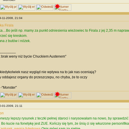
29-11-2008, 21:04
a Firala
ka....Bo jeśli np. mamy za punkt odniesienia wieżowiec to Firala z jej 2,35 m napra
rzeć się kreskom.
a z butów i nóżek.
________
t brak weny niż bycie Chuckiem Austenem"
 kiedykolwiek nasz wygląd nie wpływa na to jak nas oceniają?
y oddajesz organy do przeszczepu, no chyba, że to oczy
 -"Monster"
30-01-2009, 21:11
ion
rwszy lepszy rysunek z teczki pełnej staroci i narysowałam na nowo, by sprawdzić ja
a
Bo kucie na fonetykę jest ZUE. Kończy się tym, że śnią ci się wkurzone personifika
pturek, wersja futerkowa
Opis mówi sam za siebie.