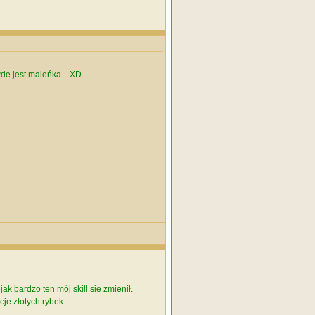
wde jest maleńka....XD
k bardzo ten mój skill sie zmienił.
cje złotych rybek.