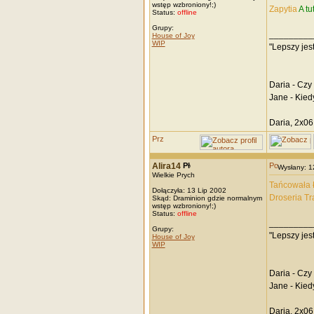
wstęp wzbroniony!;)
Zapytia
A tu
Status:
offline
Grupy:
_________
House of Joy
WIP
"Lepszy jes
Daria - Czy
Jane - Kied
Daria, 2x06
Alira14
Wysłany: 
Wielkie Prych
Tańcowała Ł
Dołączyła: 13 Lip 2002
Droseria Tr
Skąd: Draminion gdzie normalnym
wstęp wzbroniony!;)
Status:
offline
_________
Grupy:
"Lepszy jes
House of Joy
WIP
Daria - Czy
Jane - Kied
Daria, 2x06