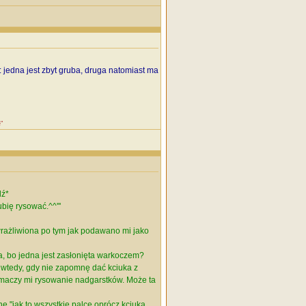
: jedna jest zbyt gruba, druga natomiast ma
"
dź*
bię rysować.^^'''
ewrażliwiona po tym jak podawano mi jako
a, bo jedna jest zasłonięta warkoczem?
t wtedy, gdy nie zapomnę dać kciuka z
umaczy mi rysowanie nadgarstków. Może ta
ne "jak to wszystkie palce oprócz kciuka