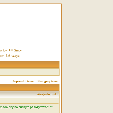
wnicy
Grupy
rów
Zaloguj
Poprzedni temat
Następny temat
::
Wersja do druku
 wypadałoby na cudzym pasożytować^^'''