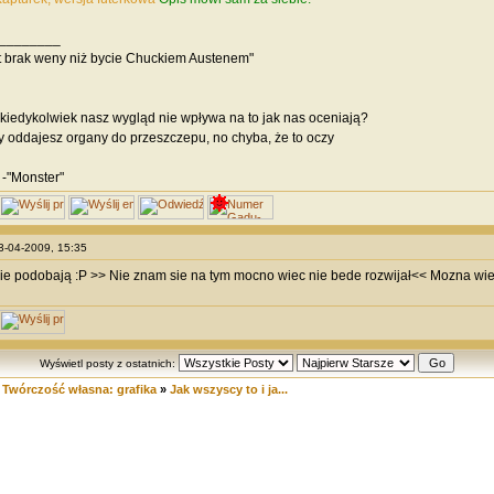
________
t brak weny niż bycie Chuckiem Austenem"
 kiedykolwiek nasz wygląd nie wpływa na to jak nas oceniają?
y oddajesz organy do przeszczepu, no chyba, że to oczy
 -"Monster"
03-04-2009, 15:35
ie podobają :P >> Nie znam sie na tym mocno wiec nie bede rozwijał<< Mozna wie
Wyświetl posty z ostatnich:
»
Twórczość własna: grafika
»
Jak wszyscy to i ja...