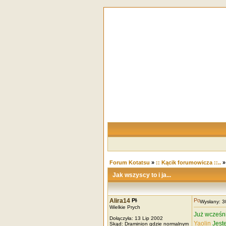
Forum Kotatsu
»
:: Kącik forumowicza ::..
Jak wszyscy to i ja...
Alira14
Wysłany: 
Wielkie Prych
Już wcześni
Dołączyła: 13 Lip 2002
Yaolin
Jeste
Skąd: Draminion gdzie normalnym