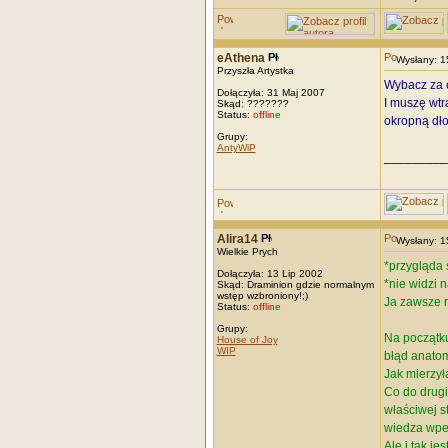
eAthena
Wysłany: 
Przyszła Artystka
Wybacz za c
Dołączyła: 31 Maj 2007
I muszę wtr
Skąd: ???????
Status:
offline
okropną dło
Grupy:
AntyWiP
_________
Alira14
Wysłany: 
Wielkie Prych
*przygląda
Dołączyła: 13 Lip 2002
*nie widzi 
Skąd: Draminion gdzie normalnym
wstęp wzbroniony!;)
Ja zawsze r
Status:
offline
Grupy:
Na początku
House of Joy
WIP
błąd anatom
Jak mierzył
Co do drugi
właściwej s
wiedza wpe
Ale i tak je