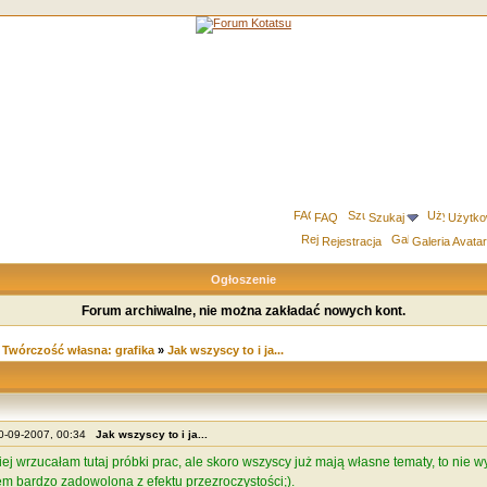
FAQ
Szukaj
Użytko
Rejestracja
Galeria Avata
Ogłoszenie
Forum archiwalne, nie można zakładać nowych kont.
»
Twórczość własna: grafika
»
Jak wszyscy to i ja...
30-09-2007, 00:34
Jak wszyscy to i ja...
ej wrzucałam tutaj próbki prac, ale skoro wszyscy już mają własne tematy, to nie
m bardzo zadowolona z efektu przezroczystości;).