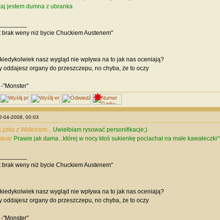
taj jestem dumna z ubranka
________
t brak weny niż bycie Chuckiem Austenem"
 kiedykolwiek nasz wygląd nie wpływa na to jak nas oceniają?
y oddajesz organy do przeszczepu, no chyba, że to oczy
 -"Monster"
12-04-2008, 00:03
yżka z Widelcem...
Uwielbiam rysować personifikacje;)
atuar
Prawie jak dama...której w nocy ktoś sukienkę pociachał na małe kawałeczki^^
________
t brak weny niż bycie Chuckiem Austenem"
 kiedykolwiek nasz wygląd nie wpływa na to jak nas oceniają?
y oddajesz organy do przeszczepu, no chyba, że to oczy
 -"Monster"