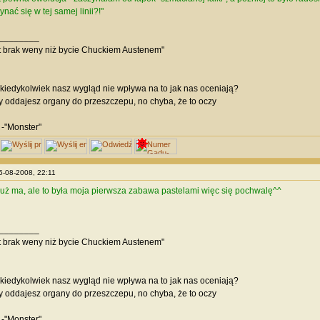
ać się w tej samej linii?!"
________
t brak weny niż bycie Chuckiem Austenem"
 kiedykolwiek nasz wygląd nie wpływa na to jak nas oceniają?
y oddajesz organy do przeszczepu, no chyba, że to oczy
 -"Monster"
25-08-2008, 22:11
już ma, ale to była moja pierwsza zabawa pastelami więc się pochwalę^^
________
t brak weny niż bycie Chuckiem Austenem"
 kiedykolwiek nasz wygląd nie wpływa na to jak nas oceniają?
y oddajesz organy do przeszczepu, no chyba, że to oczy
 -"Monster"