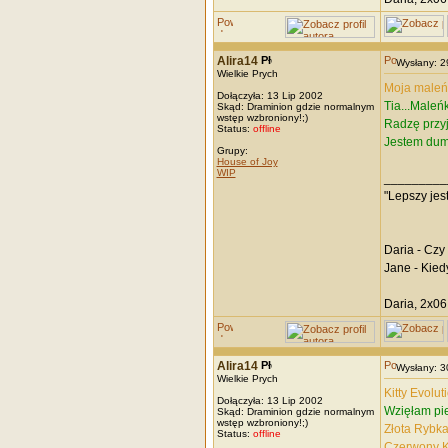
Alira14
Wysłany: 
Wielkie Prych
Moja maleńk
Dołączyła: 13 Lip 2002
Tia...Maleń
Skąd: Draminion gdzie normalnym
wstęp wzbroniony!;)
Radzę przyj
Status:
offline
Jestem dumn
Grupy:
House of Joy
WIP
_________
"Lepszy jes
Daria - Czy
Jane - Kied
Daria, 2x06
Alira14
Wysłany: 
Wielkie Prych
Kitty Evolut
Dołączyła: 13 Lip 2002
Wzięłam pie
Skąd: Draminion gdzie normalnym
wstęp wzbroniony!;)
Złota Rybk
Status:
offline
Czerwony Ka