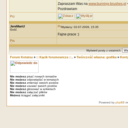
Zapraszam Was na
www.burning-brushes.pl
<
Pozdrawiam
JereManU
Wysłany: 02-07-2009, 15:35
Gość
Fajne prace :)
Wyświetl posty z ostatnich:
Forum Kotatsu
»
:: Kącik forumowicza ::..
»
Twórczość własna: grafika
»
Kenty
Nie możesz
pisać nowych tematów
Nie możesz
odpowiadać w tematach
Nie możesz
zmieniać swoich postów
Nie możesz
usuwać swoich postów
Nie możesz
głosować w ankietach
Nie możesz
załączać plików
Możesz
ściągać załączniki
Powered by
phpBB
mo