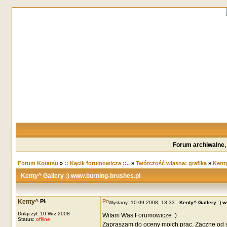
Forum archiwalne,
Forum Kotatsu
»
:: Kącik forumowicza ::..
»
Twórczość własna: grafika
»
Kenty
Kenty^ Gallery :) www.burning-brushes.pl
Kenty^
Wysłany: 10-09-2008, 13:33
Kenty^ Gallery :) 
Dołączył: 10 Wrz 2008
Witam Was Forumowicze :)
Status:
offline
Zapraszam do oceny moich prac. Zaczne od 