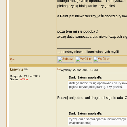
dlatego radzę Ci się opanować i nie rysować 
piękną czystą białą kartkę. czy gdzieś.
a Paint jest niewdzięczny, jeśli chodzi o rysow
poza tym mi się podoba :)
życzę dużo samozaparcia, niekończących się p
_________________
...jesteśmy niewolnikami własnych myśli...
kiriwhite
Wysłany: 22-02-2009, 10:33
Dołączyła: 21 Lut 2009
Dark_Saturn napisał/a:
Status:
offline
dlatego radzę Ci się opanować i nie rysow
piękną czystą białą kartkę. czy gdzieś.
Raczej ani jedno, ani drugie mi się nie uda. C
Dark_Saturn napisał/a:
życzę dużo samozaparcia, niekończących s
wtajemniczenia)