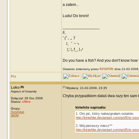
a zatem...
Ludu! Do broni!
_________________
/l、
ﾞ(ﾟ､ ｡ 7
l、ﾞ ~ヽ
じしf_, )ノ
Do you have a fish? And you don't know how y
kiriwhite
Ostatnio zmieniony przez
dnia 21-02-2009, 
Loko
Wysłany: 21-02-2009, 23:35
Aspect of Insanity
Chyba przypadkiem dałaś dwa razy ten sam l
Dołączył: 28 Gru 2008
Status:
offline
kiriwhite napisał/a:
Grupy:
Syndykat
1. Oto pic, który nabazgrałam ostatnio.
WOM
http://kiriwhite.deviantart.com/art/Eris-s
2. Mój pierwszy miecz^^
http://kiriwhite.deviantart.com/art/Eris-s