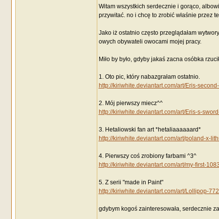
Witam wszystkich serdecznie i gorąco, albow
przywitać. no i chcę to zrobić właśnie przez 
Jako iż ostatnio często przeglądałam wytwo
owych obywateli owocami mojej pracy.
Miło by było, gdyby jakaś zacna osóbka rzucił
1. Oto pic, który nabazgrałam ostatnio.
http://kiriwhite.deviantart.com/art/Eris-seco
2. Mój pierwszy miecz^^
http://kiriwhite.deviantart.com/art/Eris-s-
3. Hetaliowski fan art *hetaliaaaaaard*
http://kiriwhite.deviantart.com/art/poland-x-
4. Pierwszy coś zrobiony farbami ^3^
http://kiriwhite.deviantart.com/art/my-first-10
5. Z serii "made in Paint"
http://kiriwhite.deviantart.com/art/Lollipop-7
gdybym kogoś zainteresowała, serdecznie 