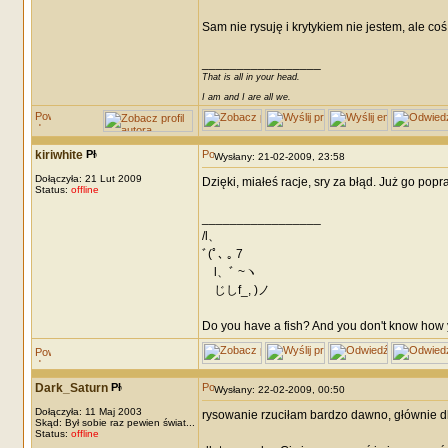
Sam nie rysuję i krytykiem nie jestem, ale co
_________________
That is all in your head.
I am and I are all we.
kiriwhite
Wysłany: 21-02-2009, 23:58
Dołączyła: 21 Lut 2009
Dzięki, miałeś racje, sry za błąd. Już go pop
Status:
offline
_________________
/l、
ﾞ(ﾟ､ ｡ 7
l、ﾞ ~ヽ
じしf_, )ノ
Do you have a fish? And you don't know how y
Dark_Saturn
Wysłany: 22-02-2009, 00:50
Dołączyła: 11 Maj 2003
rysowanie rzuciłam bardzo dawno, głównie d
Skąd: Był sobie raz pewien świat...
Status:
offline