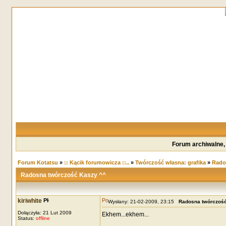
Forum archiwalne,
Forum Kotatsu
»
:: Kącik forumowicza ::..
»
Twórczość własna: grafika
»
Rado
Radosna twórczość Kaszy ^^
kiriwhite
Wysłany: 21-02-2009, 23:15
Radosna twórczość
Dołączyła: 21 Lut 2009
Ekhem...ekhem...
Status:
offline