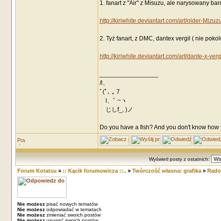
1. fanart z "Air" z Misuzu, ale narysowany ba
http://kiriwhite.deviantart.com/art/older-Mi
2. Tyż fanart, z DMC, dantex vergil ( nie pokol
http://kiriwhite.deviantart.com/art/dante-x-ver
_________________
/l、
ﾞ(ﾟ､ ｡ 7
l、ﾞ ~ヽ
じしf_, )ノ
Do you have a fish? And you don't know how y
Wyświetl posty z ostatnich:
Forum Kotatsu
»
:: Kącik forumowicza ::..
»
Twórczość własna: grafika
»
Rado
Nie możesz
pisać nowych tematów
Nie możesz
odpowiadać w tematach
Nie możesz
zmieniać swoich postów
Nie możesz
usuwać swoich postów