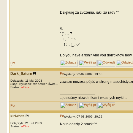
Dziękuję za życzenia, jak i za rady ^^
_________________
/l、
ﾞ(ﾟ､ ｡ 7
l、ﾞ ~ヽ
じしf_, )ノ
Do you have a fish? And you don't know how y
Dark_Saturn
Wysłany: 22-02-2009, 13:53
Dołączyła: 11 Maj 2003
zawsze możesz pójść w stronę masochistyczną
Skąd: Był sobie raz pewien świat...
Status:
offline
_________________
...jesteśmy niewolnikami własnych myśli...
kiriwhite
Wysłany: 07-03-2009, 20:22
Dołączyła: 21 Lut 2009
No to doszły 2 pracki^^
Status:
offline