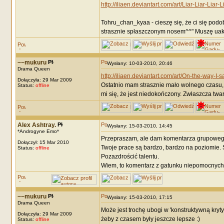
http://iliaen.deviantart.com/art/Liar-Liar-Liar
Tohru_chan_kyaa - cieszę się, że ci się podo
strasznie spłaszczonym nosem^^" Muszę uaktua
~~mukuru
Wysłany: 10-03-2010, 20:46
Drama Queen
http://iliaen.deviantart.com/art/On-the-way-
Dołączyła: 29 Mar 2009
Ostatnio mam strasznie mało wolnego czasu, a
Status:
offline
mi się, że jest niedokończony. Zwłaszcza twa
Alex Ashtray.
Wysłany: 15-03-2010, 14:45
*Androgyne Emo*
Przepraszam, ale dam komentarza grupoweg
Dołączył: 15 Mar 2010
Twoje prace są bardzo, bardzo na poziomie. 
Status:
offline
Pozazdrościć talentu.
Wiem, to komentarz z gatunku niepomocnych,
~~mukuru
Wysłany: 15-03-2010, 17:15
Drama Queen
Może jest trochę ubogi w 'konstruktywną kryty
Dołączyła: 29 Mar 2009
żeby z czasem były jeszcze lepsze :)
Status:
offline