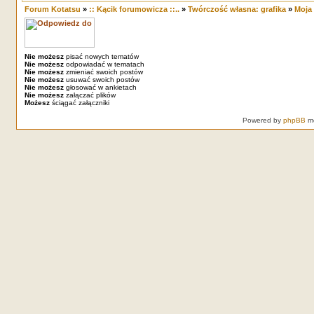
Forum Kotatsu
»
:: Kącik forumowicza ::..
»
Twórczość własna: grafika
»
Moja
Nie możesz
pisać nowych tematów
Nie możesz
odpowiadać w tematach
Nie możesz
zmieniać swoich postów
Nie możesz
usuwać swoich postów
Nie możesz
głosować w ankietach
Nie możesz
załączać plików
Możesz
ściągać załączniki
Powered by
phpBB
mo