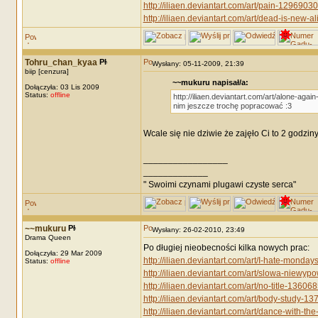
http://iliaen.deviantart.com/art/pain-1296903
http://iliaen.deviantart.com/art/dead-is-new-
Tohru_chan_kyaa
Wysłany: 05-11-2009, 21:39
biip [cenzura]
~~mukuru napisał/a:
Dołączyła: 03 Lis 2009
Status:
offline
http://iliaen.deviantart.com/art/alone-ag
nim jeszcze trochę popracować :3
Wcale się nie dziwie że zajęło Ci to 2 godzin
_________________
_____________
" Swoimi czynami plugawi czyste serca"
~~mukuru
Wysłany: 26-02-2010, 23:49
Drama Queen
Po długiej nieobecności kilka nowych prac:
Dołączyła: 29 Mar 2009
http://iliaen.deviantart.com/art/I-hate-mond
Status:
offline
http://iliaen.deviantart.com/art/slowa-niew
http://iliaen.deviantart.com/art/no-title-13606
http://iliaen.deviantart.com/art/body-study-1
http://iliaen.deviantart.com/art/dance-with-t