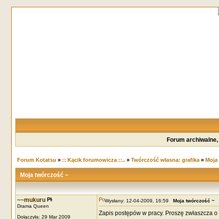
Forum archiwalne,
Forum Kotatsu
»
:: Kącik forumowicza ::..
»
Twórczość własna: grafika
»
Moja
Moja twórczość ~
~~mukuru
Wysłany: 12-04-2009, 16:59
Moja twórczość ~
Drama Queen
Zapis postępów w pracy. Proszę zwłaszcza o 
Dołączyła: 29 Mar 2009