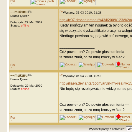
~~mukuru
Wysłany: 31-03-2010, 21:28
Drama Queen
http://fc07.deviantart.net/fs43/i/2009/123/9/2
Dołączyła: 29 Mar 2009
Kiedy skończyłam ten rysunek (a było to doś
Status:
offline
się w oczy, ale dyskwalifikuje pracę na wstępi
Niedługo powinno się pojawić coś nowego, a
_________________
Cóż powie- on? Co powie głos sumienia ---
ta zmora zmór, co za mną kroczy w ślad?
~~mukuru
Wysłany: 06-04-2010, 11:53
Drama Queen
http://iliaen.deviantart.com/art/In-my-reality
Dołączyła: 29 Mar 2009
Nie będę się rozpisywać, nie widzę sensu pr
Status:
offline
_________________
Cóż powie- on? Co powie głos sumienia ---
ta zmora zmór, co za mną kroczy w ślad?
Wyświetl posty z ostatnich: