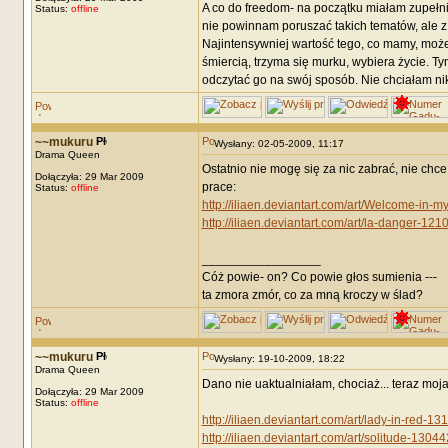
A co do freedom- na początku miałam zupełnie
Status:
offline
nie powinnam poruszać takich tematów, ale z 
Najintensywniej wartość tego, co mamy, może
śmiercią, trzyma się murku, wybiera życie. T
odczytać go na swój sposób. Nie chciałam ni
~~mukuru
Wysłany: 02-05-2009, 11:17
Drama Queen
Ostatnio nie mogę się za nic zabrać, nie chc
Dołączyła: 29 Mar 2009
prace:
Status:
offline
http://iliaen.deviantart.com/art/Welcome-in
http://iliaen.deviantart.com/art/la-danger-12
_________________
Cóż powie- on? Co powie głos sumienia ---
ta zmora zmór, co za mną kroczy w ślad?
~~mukuru
Wysłany: 19-10-2009, 18:22
Drama Queen
Dano nie uaktualniałam, chociaż... teraz mo
Dołączyła: 29 Mar 2009
Status:
offline
http://iliaen.deviantart.com/art/lady-in-red-1
http://iliaen.deviantart.com/art/solitude-1304