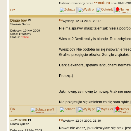
~~mukuru
Ostatnio zmieniony przez
dnia 10-03-2010
Dingo boy
Wysłany: 12-04-2009, 20:17
Strażnik Snów
Nie ma sprawy, masz talent jak niezła podróba 
Dołączył: 10 Kwi 2009
Skąd: z Wiochy
Status:
offline
Wies co? Devil really is blonde. Te rozchylone
Wiesz co? Nie podoba mi się rysowanie freed
Grafiku przegięcie ołówka. Sorry,to zrąbałeś.
Dark alexandra, spętany łańcuchami hermafro
Proszę.:)
_________________
Jak mówię, że mówię to mówię. A jak nie mów
Nie przejmujta się kmiotem co się sam rąbie 
~~mukuru
Wysłany: 12-04-2009, 21:36
Drama Queen
Nawet nie wiesz, jak ucieszyłam się <tak, je
Dołączyła: 29 Mar 2009