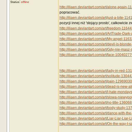
Status:
offline
http://iliaen.deviantart.com/art/alone-again-
popracować.
http://iliaen.deviantart.com/art/just-a-bite-11
pozycji innej niż 'stojący prosto', całkowicie 
http://iliaen.deviantart.com/art/freedom-1164
http://iliaen.deviantart.com/art/ArtTrade-Da
http://iliaen.deviantart.com/art/My-angel-116
http://iliaen.deviantart.com/art/devil-is-blon
http://iliaen.deviantart.com/art/Gdy-nie-mas
http://iliaen.deviantart.com/art/face-1004027
http://iliaen.deviantart.com/art/lady-in-red-1
http://iliaen.deviantart.com/art/solitude-1304
http://iliaen.deviantart.com/art/pain-1296903
http://iliaen.deviantart.com/art/dead-is-new-
http://iliaen.deviantart.com/art/I-hate-mond
http://iliaen.deviantart.com/art/slowa-niew
http://iliaen.deviantart.com/art/no-title-13606
http://iliaen.deviantart.com/art/body-study-1
http://iliaen.deviantart.com/art/dance-with-t
http://iliaen.deviantart.com/art/Liar-Liar-Liar
http://iliaen.deviantart.com/art/On-the-way-