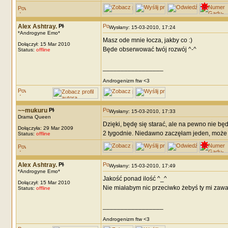
Alex Ashtray.
Wysłany: 15-03-2010, 17:24
*Androgyne Emo*
Masz ode mnie łocza, jakby co :)
Dołączył: 15 Mar 2010
Będe obserwować twój rozwój ^-^
Status:
offline
_________________
Androgenizm ftw <3
~~mukuru
Wysłany: 15-03-2010, 17:33
Drama Queen
Dzięki, będę się starać, ale na pewno nie b
Dołączyła: 29 Mar 2009
2 tygodnie. Niedawno zaczęłam jeden, może 
Status:
offline
Alex Ashtray.
Wysłany: 15-03-2010, 17:49
*Androgyne Emo*
Jakość ponad ilość ^_^
Dołączył: 15 Mar 2010
Nie miałabym nic przeciwko żebyś ty mi zawa
Status:
offline
_________________
Androgenizm ftw <3