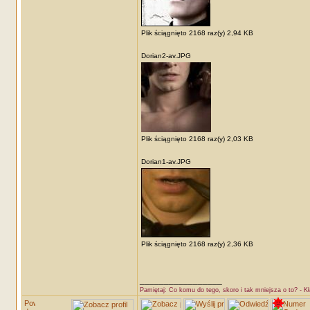
Plik ściągnięto 2168 raz(y) 2,94 KB
Dorian2-av.JPG
Plik ściągnięto 2168 raz(y) 2,03 KB
Dorian1-av.JPG
Plik ściągnięto 2168 raz(y) 2,36 KB
_________________
Pamiętaj: Co komu do tego, skoro i tak mniejsza o to? - K