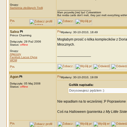
Grupy:
Samotnia złośliwych Trolli
_________________
Mam przywilej [nie] być Człowiekiem
But nvidia cards don't melt, they just melt everything withi
Salva
Wysłany: 30-10-2010, 18:49
Prince Charming
Mogłabym prosić o kilka komplecików z Doria
Dołączyła: 29 Paź 2006
Mrocznych.
Status:
offline
Grupy:
Alijenoty
_________________
Fanklub Lacus Clyne
WOM
Agon
Wysłany: 30-10-2010, 19:09
Dołączyła: 05 Maj 2008
GoNik napisał/a:
Status:
offline
Dorysowujesz pędzlem :)
Nie wpadłam na to wcześniej :P Poprawione s
Coś na Halloween (panienka z
My Little Sist