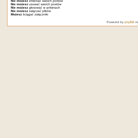
Nie możesz
zmieniać swoich postów
Nie możesz
usuwać swoich postów
Nie możesz
głosować w ankietach
Nie możesz
załączać plików
Możesz
ściągać załączniki
Powered by
phpBB
mo