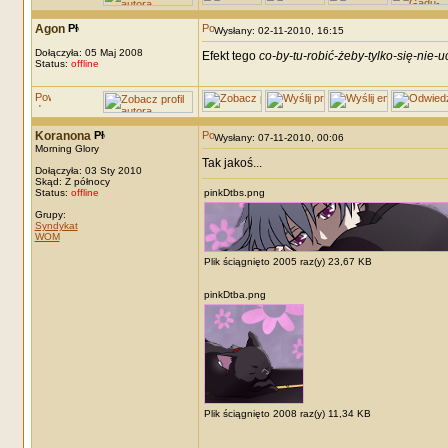
Agon
Wysłany: 02-11-2010, 16:15
Dołączyła: 05 Maj 2008
Efekt tego
co-by-tu-robić-żeby-tylko-się-nie-u
Status:
offline
Koranona
Wysłany: 07-11-2010, 00:06
Morning Glory
Tak jakoś...
Dołączyła: 03 Sty 2010
Skąd: Z północy
Status:
offline
pinkDtbs.png
Grupy:
Syndykat
WOM
Plik ściągnięto 2005 raz(y) 23,67 KB
pinkDtba.png
Plik ściągnięto 2008 raz(y) 11,34 KB