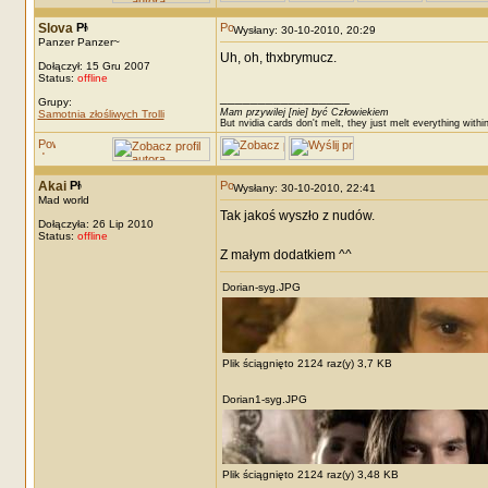
Slova
Wysłany: 30-10-2010, 20:29
Panzer Panzer~
Uh, oh, thxbrymucz.
Dołączył: 15 Gru 2007
Status:
offline
_________________
Grupy:
Mam przywilej [nie] być Człowiekiem
Samotnia złośliwych Trolli
But nvidia cards don't melt, they just melt everything withi
Akai
Wysłany: 30-10-2010, 22:41
Mad world
Tak jakoś wyszło z nudów.
Dołączyła: 26 Lip 2010
Status:
offline
Z małym dodatkiem ^^
Dorian-syg.JPG
Plik ściągnięto 2124 raz(y) 3,7 KB
Dorian1-syg.JPG
Plik ściągnięto 2124 raz(y) 3,48 KB