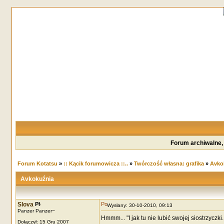
Forum archiwalne,
Forum Kotatsu
»
:: Kącik forumowicza ::..
»
Twórczość własna: grafika
»
Avko
Avkokuźnia
Slova
Wysłany: 30-10-2010, 09:13
Panzer Panzer~
Hmmm... "I jak tu nie lubić swojej siostrzyczki..
Dołączył: 15 Gru 2007