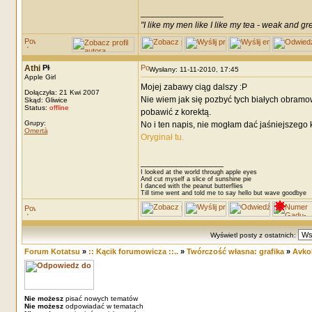
_________________
"I like my men like I like my tea - weak and gr
Athi
Wysłany: 11-11-2010, 17:45
Apple Girl
Mojej zabawy ciąg dalszy :P
Dołączyła: 21 Kwi 2007
Nie wiem jak się pozbyć tych białych obramo
Skąd: Gliwice
Status:
offline
pobawić z korektą.
Grupy:
No i ten napis, nie mogłam dać jaśniejszego k
Omertà
Oryginał tu.
_________________
I looked at the world through apple eyes
And cut myself a slice of sunshine pie
I danced with the peanut butterflies
Till time went and told me to say hello but wave goodbye
Wyświetl posty z ostatnich:
Forum Kotatsu
»
:: Kącik forumowicza ::..
»
Twórczość własna: grafika
»
Avko
Nie możesz
pisać nowych tematów
Nie możesz
odpowiadać w tematach