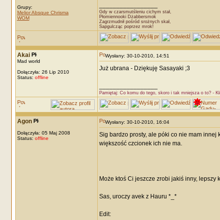
_________________
Grupy:
Gdy w czarsmutśleniu cichym stał,
Melior Absque Chrisma
Płomiennooki Dżabbersmok
WOM
Zagrzmudnił pośród srożnych skał,
Sapgulcząc poprzez mrok!
Akai
Wysłany: 30-10-2010, 14:51
Mad world
Już ubrana - Dziękuję Sasayaki ;3
Dołączyła: 26 Lip 2010
Status:
offline
_________________
Pamiętaj: Co komu do tego, skoro i tak mniejsza o to? - K
Agon
Wysłany: 30-10-2010, 16:04
Dołączyła: 05 Maj 2008
Sig bardzo prosty, ale póki co nie mam innej
Status:
offline
większość czcionek ich nie ma.
Może ktoś Ci jeszcze zrobi jakiś inny, lepszy 
Sas, uroczy avek z Hauru *_*
Edit: