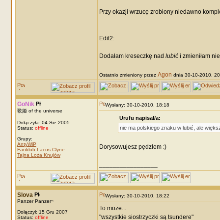
Przy okazji wrzucę zrobiony niedawno komple
Edit2:
Dodałam kreseczkę nad
lubić
i zmieniłam nie
Agon
Ostatnio zmieniony przez
dnia 30-10-2010, 20:
GoNik
Wysłany: 30-10-2010, 18:18
歌姫 of the universe
Urufu napisał/a:
Dołączyła: 04 Sie 2005
nie ma polskiego znaku w lubić, ale więk
Status:
offline
Grupy:
AntyWiP
Dorysowujesz pędzlem :)
Fanklub Lacus Clyne
Tajna Loża Knujów
_________________
Slova
Wysłany: 30-10-2010, 18:22
Panzer Panzer~
To może...
Dołączył: 15 Gru 2007
"wszystkie siostrzyczki są tsundere"
Status:
offline