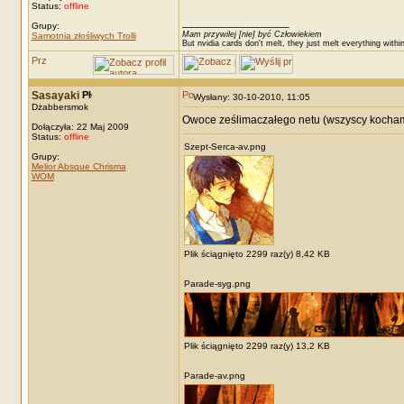
Status:
offline
_________________
Grupy:
Mam przywilej [nie] być Człowiekiem
Samotnia złośliwych Trolli
But nvidia cards don't melt, they just melt everything withi
Sasayaki
Wysłany: 30-10-2010, 11:05
Dżabbersmok
Owoce ześlimaczałego netu (wszyscy kochamy
Dołączyła: 22 Maj 2009
Status:
offline
Szept-Serca-av.png
Grupy:
Melior Absque Chrisma
WOM
Plik ściągnięto 2299 raz(y) 8,42 KB
Parade-syg.png
Plik ściągnięto 2299 raz(y) 13,2 KB
Parade-av.png