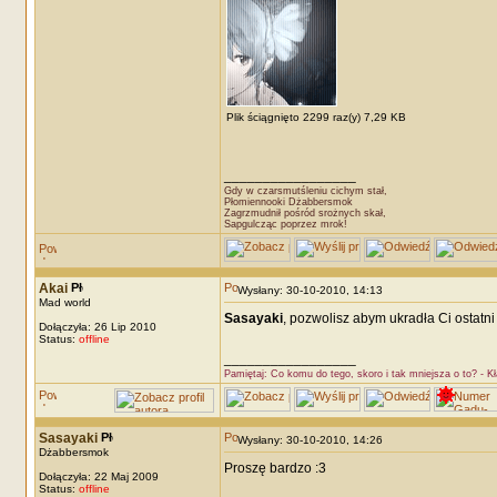
Plik ściągnięto 2299 raz(y) 7,29 KB
_________________
Gdy w czarsmutśleniu cichym stał,
Płomiennooki Dżabbersmok
Zagrzmudnił pośród srożnych skał,
Sapgulcząc poprzez mrok!
Akai
Wysłany: 30-10-2010, 14:13
Mad world
Sasayaki
, pozwolisz abym ukradła Ci ostatni 
Dołączyła: 26 Lip 2010
Status:
offline
_________________
Pamiętaj: Co komu do tego, skoro i tak mniejsza o to? - K
Sasayaki
Wysłany: 30-10-2010, 14:26
Dżabbersmok
Proszę bardzo :3
Dołączyła: 22 Maj 2009
Status:
offline