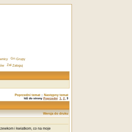
wnicy
Grupy
rów
Zaloguj
Poprzedni temat
Następny temat
::
Idź do strony
Poprzedni
1
,
2
,
3
Wersja do druku
a drzewkom i kwiatkom, co na moje