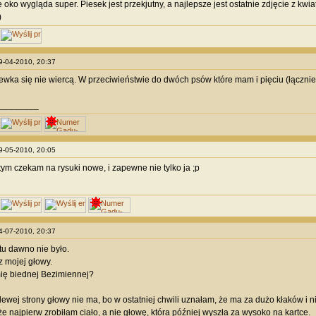
oko wygląda super. Piesek jest przekjutny, a najlepsze jest ostatnie zdjęcie z kwia
)
29-04-2010, 20:37
zewka się nie wiercą. W przeciwieństwie do dwóch psów które mam i pięciu (łączni
________
09-05-2010, 20:05
tym czekam na rysuki nowe, i zapewne nie tylko ja ;p
24-07-2010, 20:37
u dawno nie było.
z mojej głowy.
ię biednej Bezimiennej?
 lewej strony głowy nie ma, bo w ostatniej chwili uznałam, że ma za dużo kłaków i n
że najpierw zrobiłam ciało, a nie głowę, która później wyszła za wysoko na kartce.