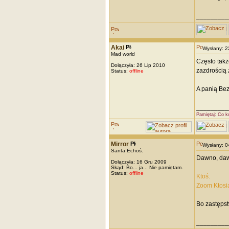
_________
Akai
Wysłany: 
Mad world
Często takż
Dołączyła: 26 Lip 2010
zazdrością ż
Status:
offline
A panią Bez
_________
Pamiętaj: Co k
Mirror
Wysłany: 
Santa Echoś.
Dawno, dawn
Dołączyła: 16 Gru 2009
Skąd: Bo... ja... Nie pamiętam.
Status:
offline
Ktoś.
Zoom Ktosi
Bo zastępst
_________