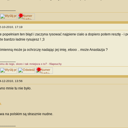
________
22-10-2010, 17:19
e popełniam ten błąd i zaczyna rysować najpierw ciało a dopiero potem resztę - i p
e bardzo ładnie rysujesz ! ;3
imienną może ja ochrzczę nadając jej imię, etooo .. może Anastazja ?
________
omu do tego, skoro i tak mniejsza o to? - Kłapouchy
04-12-2010, 13:56
o mnie tu nie było.
a.
wa na polskim są strasznie nudne.
________