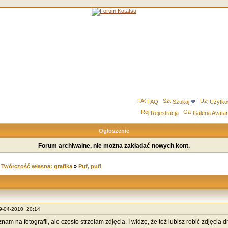
FAQ
Szukaj
Użytko
Rejestracja
Galeria Avata
Ogłoszenie
Forum archiwalne, nie można zakładać nowych kont.
»
Twórczość własna: grafika
»
Puf, puf!
29-04-2010, 20:14
znam na fotografii, ale często strzelam zdjęcia. I widzę, że też lubisz robić zdjęci