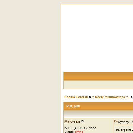
Forum Kotatsu
»
:: Kącik forumowicza ::..
Puf, puf!
Majo-san
Wysłany: 
Dołączyła: 31 Sie 2009
Też się nie 
Status:
offline