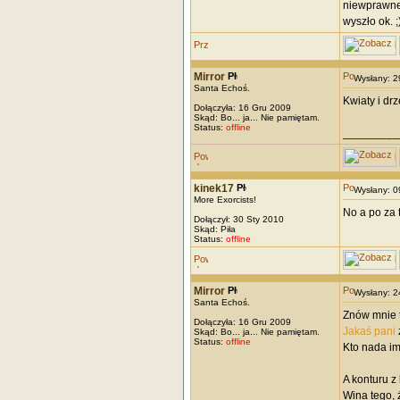
niewprawne 
wyszło ok. ;
Mirror
Wysłany: 
Santa Echoś.
Kwiaty i dr
Dołączyła: 16 Gru 2009
Skąd: Bo... ja... Nie pamiętam.
Status:
offline
_________
kinek17
Wysłany: 
More Exorcists!
No a po za 
Dołączył: 30 Sty 2010
Skąd: Piła
Status:
offline
Mirror
Wysłany: 
Santa Echoś.
Znów mnie t
Dołączyła: 16 Gru 2009
Jakaś pani
Skąd: Bo... ja... Nie pamiętam.
Status:
offline
Kto nada im
A konturu z
Wina tego, 