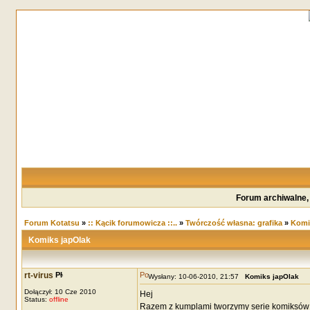
Forum archiwalne,
Forum Kotatsu
»
:: Kącik forumowicza ::..
»
Twórczość własna: grafika
»
Komi
Komiks japOlak
rt-virus
Wysłany: 10-06-2010, 21:57
Komiks japOlak
Dołączył: 10 Cze 2010
Hej
Status:
offline
Razem z kumplami tworzymy serie komiksów 