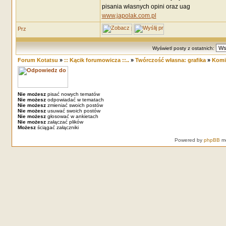
pisania własnych opini oraz uag
www.japolak.com.pl
Wyświetl posty z ostatnich:
Forum Kotatsu
»
:: Kącik forumowicza ::..
»
Twórczość własna: grafika
»
Komi
Nie możesz
pisać nowych tematów
Nie możesz
odpowiadać w tematach
Nie możesz
zmieniać swoich postów
Nie możesz
usuwać swoich postów
Nie możesz
głosować w ankietach
Nie możesz
załączać plików
Możesz
ściągać załączniki
Powered by
phpBB
mo