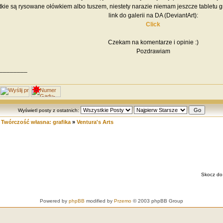
kie są rysowane ołówkiem albo tuszem, niestety narazie niemam jeszcze tabletu gra
link do galerii na DA (DeviantArt):
Click
Czekam na komentarze i opinie :)
Pozdrawiam
________
Wyświetl posty z ostatnich:
»
Twórczość własna: grafika
»
Ventura's Arts
Skocz do
Powered by
phpBB
modified by
Przemo
© 2003 phpBB Group