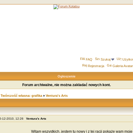
FAQ
Szukaj
Użytko
Rejestracja
Galeria Avata
Ogłoszenie
Forum archiwalne, nie można zakładać nowych kont.
»
Twórczość własna: grafika
»
Ventura's Arts
06-12-2010, 12:26
Ventura's Arts
Witam wszystkich, jestem tu nowy i z tej racji pokaże wam moje ry