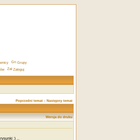
wnicy
Grupy
rów
Zaloguj
Poprzedni temat
Następny temat
::
Wersja do druku
sunki :) ...