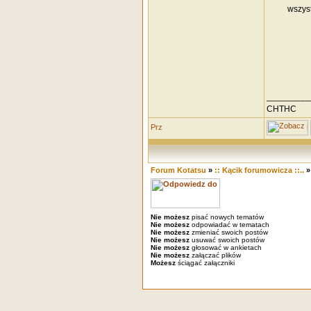
wszyst
_________
CHTHC
Forum Kotatsu
»
:: Kącik forumowicza ::..
Nie możesz
pisać nowych tematów
Nie możesz
odpowiadać w tematach
Nie możesz
zmieniać swoich postów
Nie możesz
usuwać swoich postów
Nie możesz
głosować w ankietach
Nie możesz
załączać plików
Możesz
ściągać załączniki