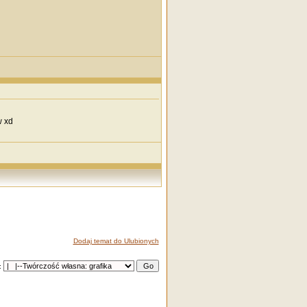
w xd
Dodaj temat do Ulubionych
: