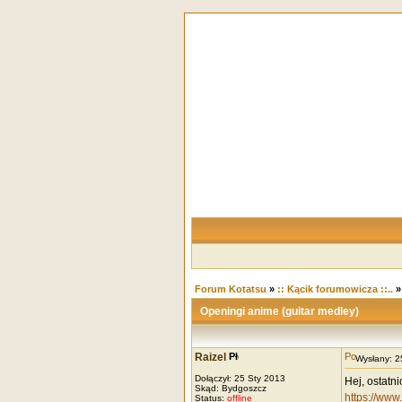
Forum Kotatsu
»
:: Kącik forumowicza ::..
Openingi anime (guitar medley)
Raizel
Wysłany: 
Dołączył: 25 Sty 2013
Hej, ostatn
Skąd: Bydgoszcz
https://ww
Status:
offline