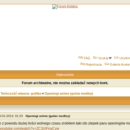
FAQ
Szukaj
Użytko
Rejestracja
Galeria Avata
Ogłoszenie
Forum archiwalne, nie można zakładać nowych kont.
»
Twórczość własna: grafika
»
Openingi anime (guitar medley)
25-01-2013, 01:23
Openingi anime (guitar medley)
io z powodu dużej ilości wolnego czasu zrobiłem taki oto zlepek paru openingów 
w.youtube.com/watch?v=ZC3iXFnaCyw