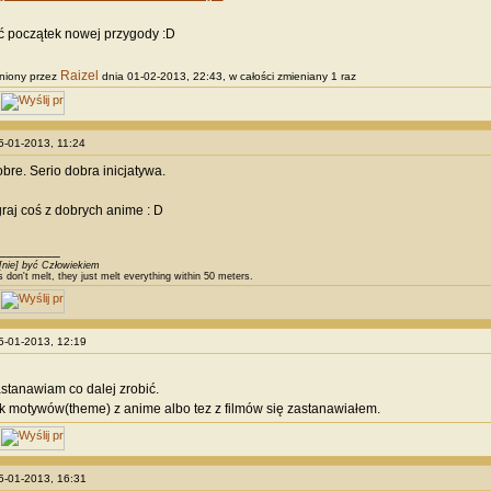
ć początek nowej przygody :D
Raizel
niony przez
dnia 01-02-2013, 22:43, w całości zmieniany 1 raz
25-01-2013, 11:24
bre. Serio dobra inicjatywa.
graj coś z dobrych anime : D
________
[nie] być Człowiekiem
s don't melt, they just melt everything within 50 meters.
25-01-2013, 12:19
astanawiam co dalej zrobić.
 motywów(theme) z anime albo tez z filmów się zastanawiałem.
25-01-2013, 16:31