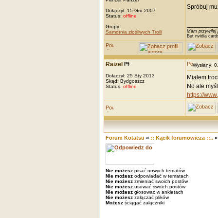
Spróbuj mu
Dołączył: 15 Gru 2007
Status:
offline
_________
Grupy:
Mam przywilej 
Samotnia złośliwych Trolli
But nvidia card
Raizel
Wysłany: 
Dołączył: 25 Sty 2013
Miałem troc
Skąd: Bydgoszcz
No ale myśl
Status:
offline
https://ww
Forum Kotatsu
»
:: Kącik forumowicza ::..
Nie możesz
pisać nowych tematów
Nie możesz
odpowiadać w tematach
Nie możesz
zmieniać swoich postów
Nie możesz
usuwać swoich postów
Nie możesz
głosować w ankietach
Nie możesz
załączać plików
Możesz
ściągać załączniki