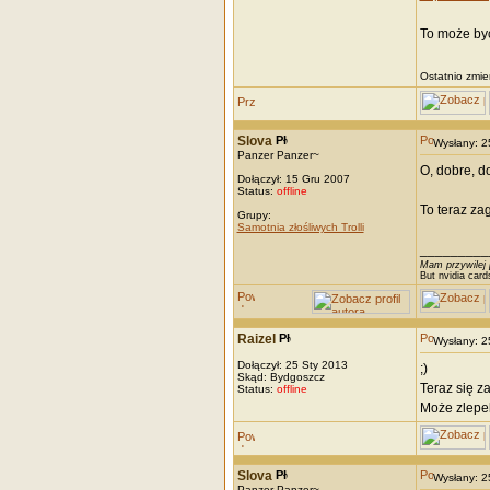
To może by
Ostatnio zmie
Slova
Wysłany: 
Panzer Panzer~
O, dobre, do
Dołączył: 15 Gru 2007
Status:
offline
To teraz za
Grupy:
Samotnia złośliwych Trolli
_________
Mam przywilej 
But nvidia card
Raizel
Wysłany: 
Dołączył: 25 Sty 2013
;)
Skąd: Bydgoszcz
Teraz się z
Status:
offline
Może zlepek
Slova
Wysłany: 
Panzer Panzer~