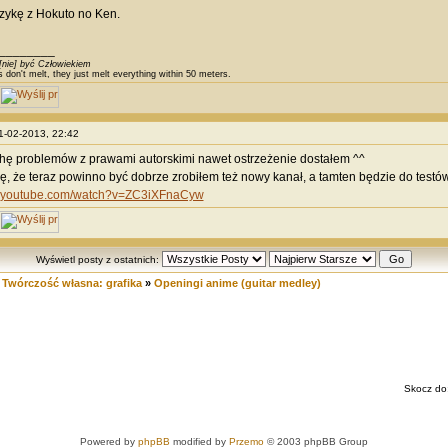
zykę z Hokuto no Ken.
________
[nie] być Człowiekiem
s don't melt, they just melt everything within 50 meters.
01-02-2013, 22:42
hę problemów z prawami autorskimi nawet ostrzeżenie dostałem ^^
ę, że teraz powinno być dobrze zrobiłem też nowy kanał, a tamten będzie do testó
w.youtube.com/watch?v=ZC3iXFnaCyw
Wyświetl posty z ostatnich:
»
Twórczość własna: grafika
»
Openingi anime (guitar medley)
Skocz do
Powered by
phpBB
modified by
Przemo
© 2003 phpBB Group