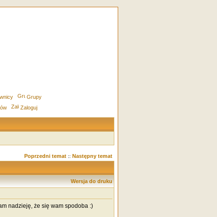
wnicy
Grupy
rów
Zaloguj
Poprzedni temat
Następny temat
::
Wersja do druku
mam nadzieję, że się wam spodoba :)