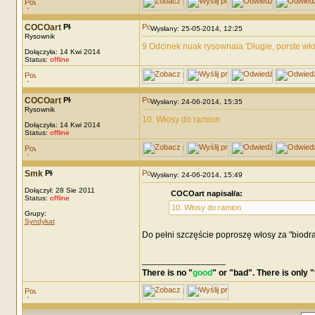
COCOart
Wysłany: 25-05-2014, 12:25
Rysownik
9 Odcinek nuak rysownaia 'Długie, porste wło
Dołączyła: 14 Kwi 2014
Status:
offline
COCOart
Wysłany: 24-06-2014, 15:35
Rysownik
10. Włosy do ramion
Dołączyła: 14 Kwi 2014
Status:
offline
Smk
Wysłany: 24-06-2014, 15:49
Dołączył: 28 Sie 2011
COCOart napisał/a:
Status:
offline
10. Włosy do ramion
Grupy:
Syndykat
Do pełni szczęście poproszę włosy za "biodr
_________________
There is no "
good
" or "
bad
". There is only "