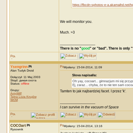
https://fbcdn-sphotos-e-a.akamaihd.net
We will monitor you.
Much. >3
_________________
There is no "
good
" or "
bad
". There is only "
Ysengrinn
Wysłany: 15-04-2014, 11:09
Alan Tudyk Droid
Slova napisał/a:
Dołączył: 11 Maj 2003
Skąd: дикая охота
Oh yay, cocoart... gimnazjum mi się przy
Status:
offline
Ej, zaraz... chyba, że to nie ten sam coc
Grupy:
Tamten to jak najbardziej facet. I przez 'k'.
AntyWiP
Tajna Loża Knujów
WOM
_________________
I can survive in the vacuum of Space
COCOart
Wysłany: 15-04-2014, 13:16
Rysownik