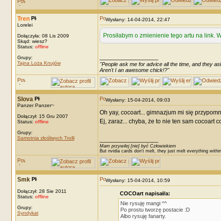
Tren
Wysłany: 14-04-2014, 22:47
Lorelei
Prosiłabym o zmienienie tego artu na link.
Dołączyła: 08 Lis 2009
Skąd: wiesz?
Status:
offline
_________________
Grupy:
Tajna Loża Knujów
"People ask me for advice all the time, and they ask
Aren't I an awesome chick!?"
Slova
Wysłany: 15-04-2014, 09:03
Panzer Panzer~
Oh yay, cocoart... gimnazjum mi się przypomn
Dołączył: 15 Gru 2007
Ej, zaraz... chyba, że to nie ten sam cocoart 
Status:
offline
Grupy:
Samotnia złośliwych Trolli
_________________
Mam przywilej [nie] być Człowiekiem
But nvidia cards don't melt, they just melt everything withi
Smk
Wysłany: 15-04-2014, 10:59
Dołączył: 28 Sie 2011
COCOart napisał/a:
Status:
offline
Nie rysuję mangi ^^
Grupy:
Po prostu tworzę postacie :D
Syndykat
Albo rysuję fanarty.