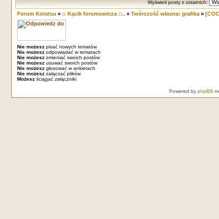
Wyświetl posty z ostatnich:
Forum Kotatsu
»
:: Kącik forumowicza ::..
»
Twórczość własna: grafika
»
[COC
Nie możesz
pisać nowych tematów
Nie możesz
odpowiadać w tematach
Nie możesz
zmieniać swoich postów
Nie możesz
usuwać swoich postów
Nie możesz
głosować w ankietach
Nie możesz
załączać plików
Możesz
ściągać załączniki
Powered by
phpBB
mo