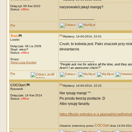
Dołączył: 06 Kwi 2010
narysowałeś jakąś mangę?
Status:
offline
_________________
Tren
Wysłany: 14-04-2014, 22:01
Lorelei
Crush, to kobieta jest. Patrz znaczek przy nick
Dołączyła: 08 Lis 2009
deviantarcie.
Skąd: wiesz?
Status:
offline
Grupy:
_________________
Tajna Loża Knujów
"People ask me for advice all the time, and they ask
Aren't I an awesome chick!?"
COCOart
Wysłany: 14-04-2014, 22:22
Rysownik
Nie rysuję mangi ^^
Dołączyła: 14 Kwi 2014
Po prostu tworzę postacie :D
Status:
offline
Albo rysuję fanarty.
https://fbcdn-sphotos-e-a.akamaihd.net/h
COCOart
Ostatnio zmieniony przez
dnia 14-04-2014,