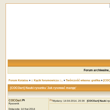
Forum archiwalne,
Forum Kotatsu
»
:: Kącik forumowicza ::..
»
Twórczość własna: grafika
»
[COC
[COCOart] Nauki rysunku 'Jak rysować mangę'
COCOart
Wysłany: 14-04-2014, 20:36
[COCOart] Nauki r
Rysownik
Dołączyła: 14 Kwi 2014