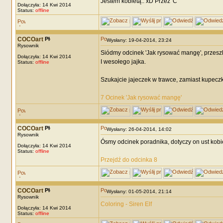
Jestem kobietą.. xD Przez 'C'
Dołączyła: 14 Kwi 2014
Status:
offline
COCOart
Wysłany: 19-04-2014, 23:24
Rysownik
Siódmy odcinek 'Jak rysować mangę', przeszl
Dołączyła: 14 Kwi 2014
I wesołego jajka.
Status:
offline
Szukajcie jajeczek w trawce, zamiast kupeczk
7 Ocinek 'Jak rysować mangę'
COCOart
Wysłany: 26-04-2014, 14:02
Rysownik
Ósmy odcinek poradnika, dotyczy on ust kobi
Dołączyła: 14 Kwi 2014
Status:
offline
Przejdź do odcinka 8
COCOart
Wysłany: 01-05-2014, 21:14
Rysownik
Coloring - Siren Elf
Dołączyła: 14 Kwi 2014
Status:
offline