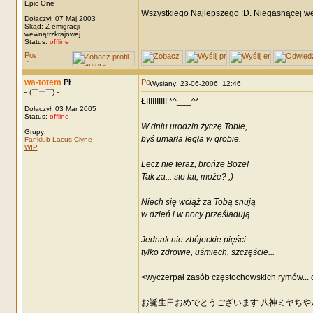
Epic One
Wszystkiego Najlepszego :D. Niegasnącej we
Dołączył: 07 Maj 2003
Skąd: Z emigracji
wewnątrzkrajowej
Status:
offline
wa-totem
Wysłany: 23-06-2006, 12:46
┐(￣ー￣)┌
ŁIIIIIIIII! *^___^*
Dołączył: 03 Mar 2005
Status:
offline
W dniu urodzin życzę Tobie,
Grupy:
byś umarła legła w grobie.
Fanklub Lacus Clyne
WIP
Lecz nie teraz, brońże Boże!
Tak za... sto lat, może? ;)
Niech się wciąż za Tobą snują
w dzień i w nocy prześladują...
Jednak nie zbójeckie pięści -
tylko zdrowie, uśmiech, szczęście...
<wyczerpał zasób częstochowskich rymów... 
お誕生日おめでとうございます 八神ミヤちや