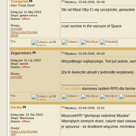
Ysengrinn
Wysłany: 23-06-2006, 00:48
Alan Tudyk Droid
Sto lat Miya! Oby Ci się szczęściło, gwiazdek
Dołączył: 11 Maj 2003
Skąd: дикая охота
Status:
offline
_________________
Grupy:
I can survive in the vacuum of Space
AntyWiP
Tajna Loża Knujów
WOM
Zegarmistrz
Wysłany: 23-06-2006, 09:40
Dołączył: 31 Lip 2002
Wszystkiego najlepszego. Tort już jedzie, sa
Skąd: sanok
Status:
offline
(Za to świeczki ukradł z jednostki wojskowej.
Grupy:
AntyWiP
_________________
Czas Waśni
darmowy system RPG dla fanów F
Serika
Wysłany: 23-06-2006, 10:01
Dołączyła: 22 Sie 2002
Miyaczek!!!!!! *glompuje radośnie Miyaka*
Skąd: Warszawa
Wipniętych zimnych drani, całych stad ciekawy
Status:
offline
je spiszesz - ze środkiem włącznie, mnóstwa r
Grupy:
Tajna Loża Knujów
WIP