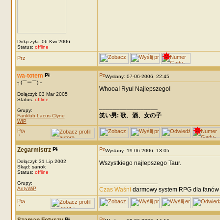
Dołączyła: 06 Kwi 2006
Status:
offline
wa-totem
Wysłany: 07-06-2006, 22:45
┐(￣ー￣)┌
Whooa! Ryu! Najlepszego!
Dołączył: 03 Mar 2005
Status:
offline
_________________
Grupy:
笑い男: 歌、酒、女の子 DRM: terror
Fanklub Lacus Clyne
WIP
Zegarmistrz
Wysłany: 19-06-2006, 13:05
Dołączył: 31 Lip 2002
Wszystkiego najlepszego Taur.
Skąd: sanok
Status:
offline
_________________
Grupy:
AntyWiP
Czas Waśni
darmowy system RPG dla fanów F