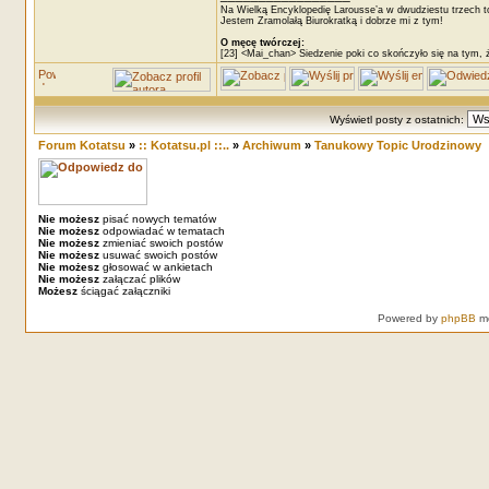
Na Wielką Encyklopedię Larousse’a w dwudziestu trzech t
Jestem Zramolałą Biurokratką i dobrze mi z tym!
O męcę twórczej:
[23] <Mai_chan> Siedzenie poki co skończyło się na tym, 
Wyświetl posty z ostatnich:
Forum Kotatsu
»
:: Kotatsu.pl ::..
»
Archiwum
»
Tanukowy Topic Urodzinowy
Nie możesz
pisać nowych tematów
Nie możesz
odpowiadać w tematach
Nie możesz
zmieniać swoich postów
Nie możesz
usuwać swoich postów
Nie możesz
głosować w ankietach
Nie możesz
załączać plików
Możesz
ściągać załączniki
Powered by
phpBB
mo