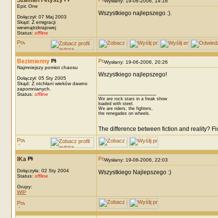
Szaman Fetyszy
Wysłany: 19-06-2006, 14:16
Epic One
Wszystkiego najlepszego :).
Dołączył: 07 Maj 2003
Skąd: Z emigracji
wewnątrzkrajowej
Status:
offline
Bezimienny
Wysłany: 19-06-2006, 20:26
Najmniejszy pomiot chaosu
Wszystkiego najlepszego!
Dołączył: 05 Sty 2005
Skąd: Z otchłani wieków dawno
zapomnianych.
_________________
Status:
offline
We are rock stars in a freak show
loaded with steel.
We are riders, the fighters,
the renegades on wheels.
The difference between fiction and reality? F
IKa
Wysłany: 19-06-2006, 22:03
Dołączyła: 02 Sty 2004
Wszystkiego Najlepszego :)
Status:
offline
Grupy:
WIP