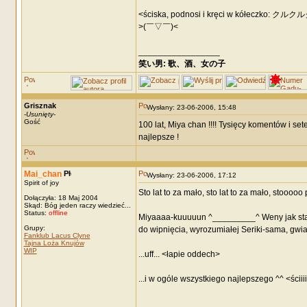
<ściska, podnosi i kręci w kółecz
>(￣▽￣)<
_________________
笑い男: 歌、酒、女の子 DRM: terror
Grisznak
Wysłany: 23-06-2006, 15:48
-
Usunięty
-
Gość
100 lat, Miya chan !!!! Tysięcy komentów i se
najlepsze !
Mai_chan
Wysłany: 23-06-2006, 17:12
Spirit of joy
Sto lat to za mało, sto lat to za mało, stooooo 
Dołączyła: 18 Maj 2004
Skąd: Bóg jeden raczy wiedzieć...
Status:
offline
Miyaaaa-kuuuuun ^_________^ Weny jak stąd 
Grupy:
do wipnięcia, wyrozumiałej Seriki-sama, gwia
Fanklub Lacus Clyne
Tajna Loża Knujów
WIP
...uff... <łapie oddech>
...i w ogóle wszystkiego najlepszego ^^ <ściiiiiiiiii
_________________