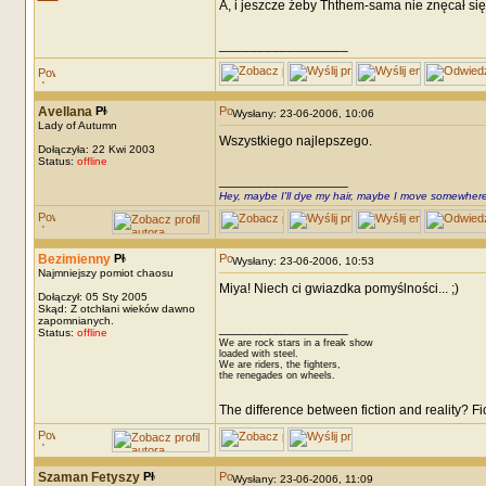
A, i jeszcze żeby Ththem-sama nie znęcał się
_________________
Avellana
Wysłany: 23-06-2006, 10:06
Lady of Autumn
Wszystkiego najlepszego.
Dołączyła: 22 Kwi 2003
Status:
offline
_________________
Hey, maybe I'll dye my hair, maybe I move somewhere
Bezimienny
Wysłany: 23-06-2006, 10:53
Najmniejszy pomiot chaosu
Miya! Niech ci gwiazdka pomyślności... ;)
Dołączył: 05 Sty 2005
Skąd: Z otchłani wieków dawno
zapomnianych.
_________________
Status:
offline
We are rock stars in a freak show
loaded with steel.
We are riders, the fighters,
the renegades on wheels.
The difference between fiction and reality? F
Szaman Fetyszy
Wysłany: 23-06-2006, 11:09