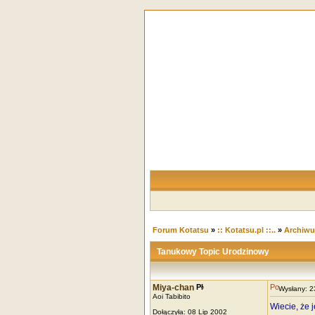
Forum Kotatsu
»
:: Kotatsu.pl ::..
»
Archiw
Tanukowy Topic Urodzinowy
Miya-chan
Wysłany: 
Aoi Tabibito
Wiecie, że jes
Dołączyła: 08 Lip 2002