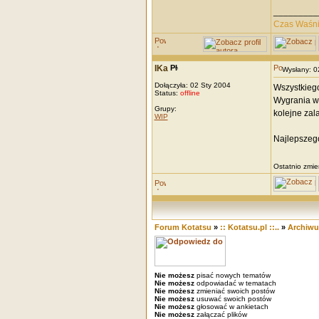
_________
Czas Waśn
IKa
Wysłany: 
Dołączyła: 02 Sty 2004
Wszystkieg
Status:
offline
Wygrania w 
Grupy:
kolejne zala
WIP
Najlepszeg
Ostatnio zmie
Forum Kotatsu
»
:: Kotatsu.pl ::..
»
Archiw
Nie możesz
pisać nowych tematów
Nie możesz
odpowiadać w tematach
Nie możesz
zmieniać swoich postów
Nie możesz
usuwać swoich postów
Nie możesz
głosować w ankietach
Nie możesz
załączać plików