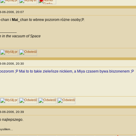
23-06-2006, 20:07
-chan i
Mai
_chan to wbrew pozorom różne osoby;P.
________
ve in the vacuum of Space
23-06-2006, 20:30
pozorom ;P Mai to to takie zieleńsze nickiem, a Miya czasem bywa biszonenem ;P
23-06-2006, 20:39
o najlepszego.
ysiliłem...