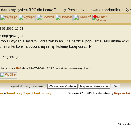
________
i
darmowy system RPG dla fanów Fantasy. Prosta, rozbudowana mechanika, duży ś
02-07-2006, 13:03
o najlepszego!
totka i wydania systemu, oraz zakupieniu najbardziej popularnej serii anime w PL 
nie rynku kolejna popularną serią i kolejną kupą kasy... ;P
o Kagami :)
IKa
niony przez
dnia 02-07-2006, 22:20, w całości zmieniany 1 raz
Wyświetl posty z ostatnich:
um
»
Tanukowy Topic Urodzinowy
Strona
27
z
501
Idź do strony
Poprzedni
Skocz do