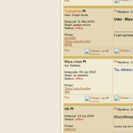
Ysengrinn
Wysłany: 
Alan Tudyk Droid
Udai
-
Miya
Dołączył: 11 Maj 2003
Skąd: дикая охота
Status:
offline
_________
Grupy:
I can survi
AntyWiP
Tajna Loża Knujów
WOM
Miya-chan
Wysłany: 
Aoi Tabibito
Tia, wbrew 
Dołączyła: 08 Lip 2002
Skąd: ze światów
Status:
offline
Grupy:
Tajna Loża Knujów
WIP
tilk
Wysłany: 
Dołączył: 24 Lip 2003
Wszystkieg
Status:
offline
Grupy:
znowu się nie w
Alijenoty