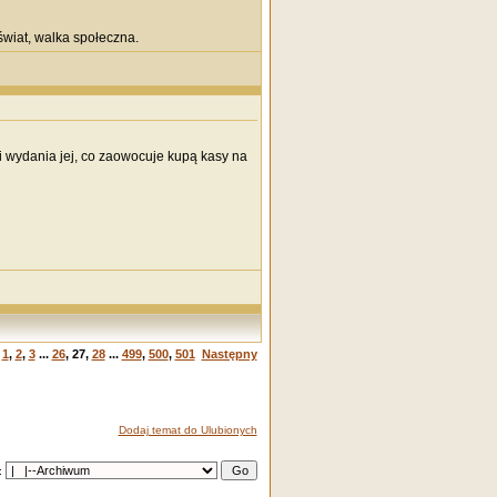
wiat, walka społeczna.
i wydania jej, co zaowocuje kupą kasy na
1
,
2
,
3
...
26
,
27
,
28
...
499
,
500
,
501
Następny
Dodaj temat do Ulubionych
: