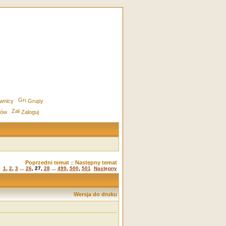
wnicy
Grupy
rów
Zaloguj
Poprzedni temat
Następny temat
::
1
,
2
,
3
...
26
,
27
,
28
...
499
,
500
,
501
Następny
Wersja do druku