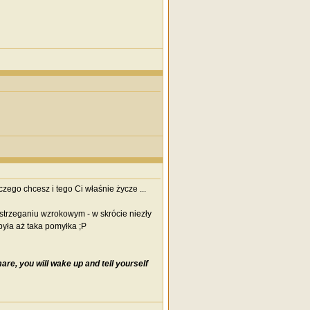
go chcesz i tego Ci właśnie życze ...
strzeganiu wzrokowym - w skrócie niezły
 była aż taka pomyłka ;P
re, you will wake up and tell yourself