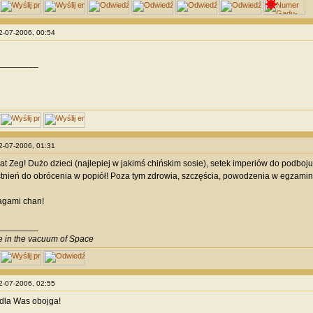
02-07-2006, 00:54
________
02-07-2006, 01:31
 lat Zeg! Dużo dzieci (najlepiej w jakimś chińskim sosie), setek imperiów do podboju
stnień do obrócenia w popiół! Poza tym zdrowia, szczęścia, powodzenia w egzamin
agami chan!
________
ve in the vacuum of Space
02-07-2006, 02:55
t dla Was obojga!