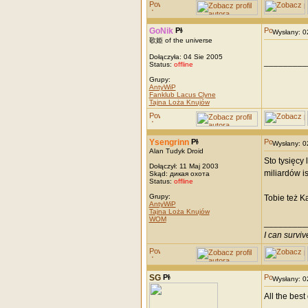
GoNik
Wysłany: 
歌姫 of the universe
Dołączyła: 04 Sie 2005
_________
Status:
offline
Grupy:
AntyWiP
Fanklub Lacus Clyne
Tajna Loża Knujów
Ysengrinn
Wysłany: 
Alan Tudyk Droid
Sto tysięcy
Dołączył: 11 Maj 2003
miliardów i
Skąd: дикая охота
Status:
offline
Grupy:
Tobie też K
AntyWiP
Tajna Loża Knujów
WOM
_________
I can survi
SG
Wysłany: 
All the bes