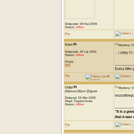
Dołączyła: 06 Kwi 2006
Status:
offline
Irian
Wysłany: 
Dołączyła: 30 Lip 2002
... i żeby 
Status:
offline
Grupy:
_________
WIP
Every little g
Udai
Wysłany: 
[N]atural [B]orn [E]goist
wszystkiego
Dołączył: 26 Mar 2006
Skąd: Częstochowa
Status:
offline
_________
"It is a go
that it was 