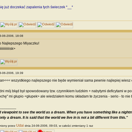
się już doczekać zapalenia tych świeczek *__*
23-06-2006, 18:08
o Najlepszego Miyaczku!
iiiiiiiiiiiisk>
23-06-2006, 19:39
n<<< wszystkiego najlepszego nie będe wymieniał sama pewnie najlepiej wiesz cze
dni mój błąd był spowodowany tzw. czynnikiem ludzkim + nabytymi deficytami w po
trochę" mi głupio <głupek> ale wiedziałem komu składam te życzenia - serio - to nie
________
od viewpoint to see the world as a dream. When you have something like a nightma
only a dream. It is said that the world we live in is not a bit different from this."
Udai
niony przez
dnia 24-06-2006, 09:03, w całości zmieniany 1 raz