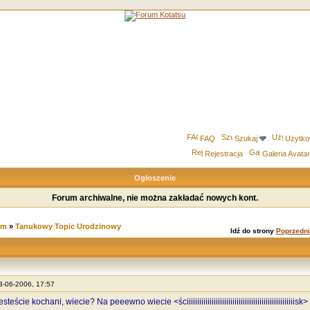
FAQ
Szukaj
Użytko
Rejestracja
Galeria Avata
Ogłoszenie
Forum archiwalne, nie można zakładać nowych kont.
um
»
Tanukowy Topic Urodzinowy
Idź do strony
Poprzedni
23-06-2006, 17:57
teście kochani, wiecie? Na peeewno wiecie <ściiiiiiiiiiiiiiiiiiiiiiiiiiiiiiiiiiiiiiiiiiiiiiiiiiiisk>