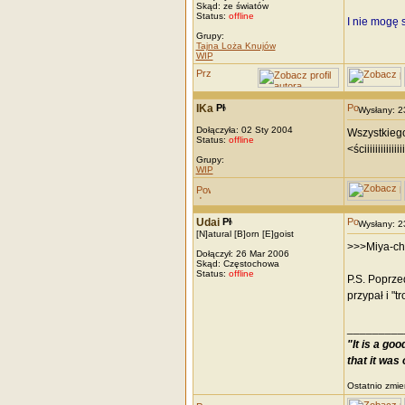
Skąd: ze światów
Status:
offline
I nie mogę 
Grupy:
Tajna Loża Knujów
WIP
IKa
Wysłany: 
Dołączyła: 02 Sty 2004
Wszystkieg
Status:
offline
<ściiiiiiiiiiiiii
Grupy:
WIP
Udai
Wysłany: 
[N]atural [B]orn [E]goist
>>>Miya-cha
Dołączył: 26 Mar 2006
Skąd: Częstochowa
Status:
offline
P.S. Poprze
przypał i "
_________
"It is a go
that it was 
Ostatnio zmie