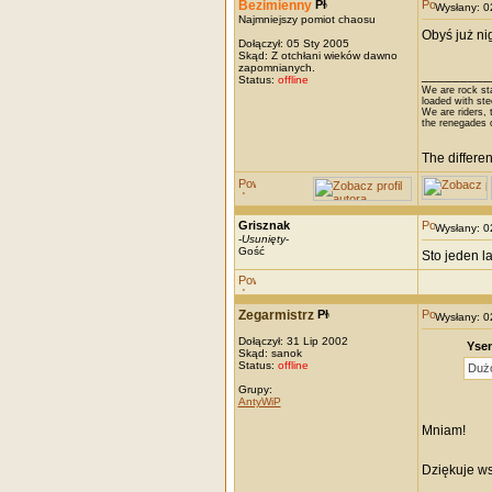
Bezimienny
Wysłany: 
Najmniejszy pomiot chaosu
Obyś już ni
Dołączył: 05 Sty 2005
Skąd: Z otchłani wieków dawno
zapomnianych.
_________
Status:
offline
We are rock st
loaded with ste
We are riders, t
the renegades 
The differe
Grisznak
Wysłany: 
-
Usunięty
-
Gość
Sto jeden la
Zegarmistrz
Wysłany: 
Dołączył: 31 Lip 2002
Ysen
Skąd: sanok
Status:
offline
Dużo
Grupy:
AntyWiP
Mniam!
Dziękuje ws