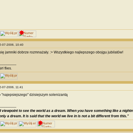
02-07-2006, 10:40
Ci się jamniki dobrze rozmnażały. :> Wszystkiego najlepszego obojgu jubilatów!
________
irl flies.
02-07-2006, 11:41
 "najepsiejszego" dzisiejszym solenizantą
________
od viewpoint to see the world as a dream. When you have something like a nightma
only a dream. It is said that the world we live in is not a bit different from this."