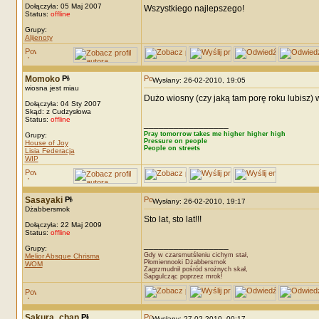
Dołączyła: 05 Maj 2007
Wszystkiego najlepszego!
Status:
offline
Grupy:
Alijenoty
Momoko
Wysłany: 26-02-2010, 19:05
wiosna jest miau
Dużo wiosny (czy jaką tam porę roku lubisz) 
Dołączyła: 04 Sty 2007
Skąd: z Cudzysłowa
Status:
offline
_________________
Pray tomorrow takes me higher higher high
Grupy:
Pressure on people
House of Joy
People on streets
Lisia Federacja
WIP
Sasayaki
Wysłany: 26-02-2010, 19:17
Dżabbersmok
Sto lat, sto lat!!!
Dołączyła: 22 Maj 2009
Status:
offline
_________________
Grupy:
Gdy w czarsmutśleniu cichym stał,
Melior Absque Chrisma
Płomiennooki Dżabbersmok
WOM
Zagrzmudnił pośród srożnych skał,
Sapgulcząc poprzez mrok!
Sakura_chan
Wysłany: 27-02-2010, 00:17