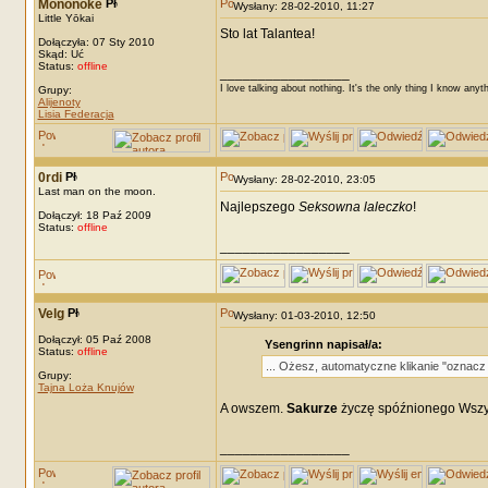
Mononoke
Wysłany: 28-02-2010, 11:27
Little Yōkai
Sto lat Talantea!
Dołączyła: 07 Sty 2010
Skąd: Uć
Status:
offline
_________________
I love talking about nothing. It's the only thing I know anyt
Grupy:
Alijenoty
Lisia Federacja
0rdi
Wysłany: 28-02-2010, 23:05
Last man on the moon.
Najlepszego
Seksowna laleczko
!
Dołączył: 18 Paź 2009
Status:
offline
_________________
Velg
Wysłany: 01-03-2010, 12:50
Dołączył: 05 Paź 2008
Ysengrinn napisał/a:
Status:
offline
... Ożesz, automatyczne klikanie "oznacz 
Grupy:
Tajna Loża Knujów
A owszem.
Sakurze
życzę spóźnionego Wszy
_________________