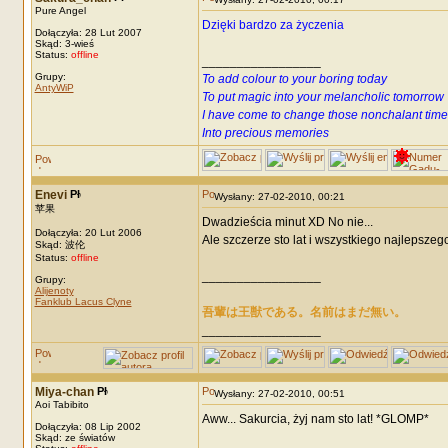
Pure Angel
Dzięki bardzo za życzenia
Dołączyła: 28 Lut 2007
Skąd: 3-wieś
Status:
offline
_________________
Grupy:
To add colour to your boring today
AntyWiP
To put magic into your melancholic tomorrow
I have come to change those nonchalant time
Into precious memories
Enevi
Wysłany: 27-02-2010, 00:21
苹果
Dwadzieścia minut XD No nie...
Dołączyła: 20 Lut 2006
Ale szczerze sto lat i wszystkiego najlepszego!
Skąd: 波伦
Status:
offline
_________________
Grupy:
Alijenoty
Fanklub Lacus Clyne
吾輩は王獣である。名前はまだ無い。
_________________
Miya-chan
Wysłany: 27-02-2010, 00:51
Aoi Tabibito
Aww... Sakurcia, żyj nam sto lat! *GLOMP*
Dołączyła: 08 Lip 2002
Skąd: ze światów