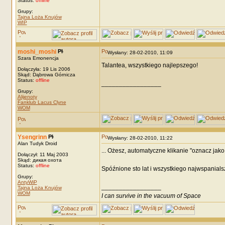
Status:
offline
Grupy:
Tajna Loża Knujów
WIP
moshi_moshi
Wysłany: 28-02-2010, 11:09
Szara Emonencja
Talantea, wszystkiego najlepszego!
Dołączyła: 19 Lis 2006
Skąd: Dąbrowa Górnicza
Status:
offline
_________________
Grupy:
Alijenoty
Fanklub Lacus Clyne
WOM
Ysengrinn
Wysłany: 28-02-2010, 11:22
Alan Tudyk Droid
... Ożesz, automatyczne klikanie "oznacz jako 
Dołączył: 11 Maj 2003
Skąd: дикая охота
Status:
offline
Spóźnione sto lat i wszystkiego najwspanialsz
Grupy:
AntyWiP
_________________
Tajna Loża Knujów
WOM
I can survive in the vacuum of Space