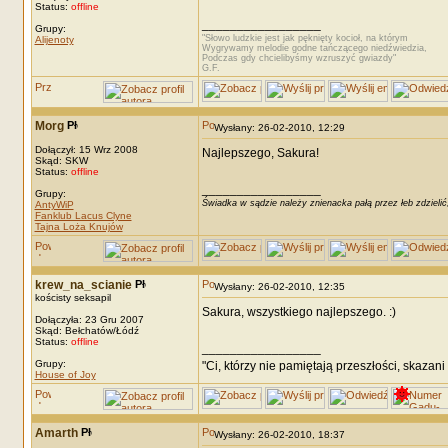
Status:
offline
_________________
Grupy:
"Słowo ludzkie jest jak pęknięty kocioł, na którym
Alijenoty
Wygrywamy melodie godne tańczącego niedźwiedzia,
Podczas gdy chcielibyśmy wzruszyć gwiazdy"
G.F.
Morg
Wysłany: 26-02-2010, 12:29
Dołączył: 15 Wrz 2008
Najlepszego, Sakura!
Skąd: SKW
Status:
offline
_________________
Grupy:
Świadka w sądzie należy znienacka pałą przez łeb zdzielić
AntyWiP
Fanklub Lacus Clyne
Tajna Loża Knujów
krew_na_scianie
Wysłany: 26-02-2010, 12:35
kościsty seksapil
Sakura, wszystkiego najlepszego. :)
Dołączyła: 23 Gru 2007
Skąd: Bełchatów/Łódź
Status:
offline
_________________
Grupy:
"Ci, którzy nie pamiętają przeszłości, skazani
House of Joy
Amarth
Wysłany: 26-02-2010, 18:37