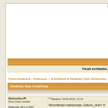
Forum archiwalne,
Forum Kotatsu
»
:: Kotatsu.pl ::..
»
Archiwum
»
Tanukowy Topic Urodzinowy
Tanukowy Topic Urodzinowy
Melmothia
Wysłany: 26-02-2010, 12:14
Sexy Chain Smoker
Wszystkiego najlepszego, Sakura_chan! :D
Dołączyła: 09 Lut 2007