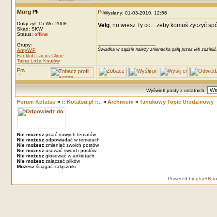
Morg
Wysłany: 01-03-2010, 12:56
Dołączył: 15 Wrz 2008
Velg
, no wiesz Ty co... żeby komuś życzyć s
Skąd: SKW
Status:
offline
_________________
Grupy:
Świadka w sądzie należy znienacka pałą przez łeb zdzielić
AntyWiP
Fanklub Lacus Clyne
Tajna Loża Knujów
Wyświetl posty z ostatnich:
Forum Kotatsu
»
:: Kotatsu.pl ::..
»
Archiwum
»
Tanukowy Topic Urodzinowy
Nie możesz
pisać nowych tematów
Nie możesz
odpowiadać w tematach
Nie możesz
zmieniać swoich postów
Nie możesz
usuwać swoich postów
Nie możesz
głosować w ankietach
Nie możesz
załączać plików
Możesz
ściągać załączniki
Powered by
phpBB
mo