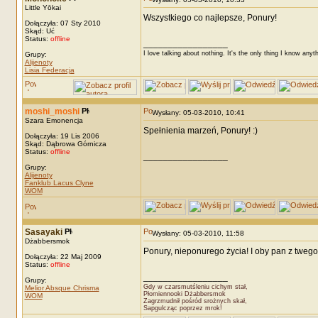
Little Yōkai
Wszystkiego co najlepsze, Ponury!
Dołączyła: 07 Sty 2010
Skąd: Uć
Status:
offline
_________________
I love talking about nothing. It's the only thing I know anyt
Grupy:
Alijenoty
Lisia Federacja
moshi_moshi
Wysłany: 05-03-2010, 10:41
Szara Emonencja
Spełnienia marzeń, Ponury! :)
Dołączyła: 19 Lis 2006
Skąd: Dąbrowa Górnicza
Status:
offline
_________________
Grupy:
Alijenoty
Fanklub Lacus Clyne
WOM
Sasayaki
Wysłany: 05-03-2010, 11:58
Dżabbersmok
Ponury, nieponurego życia! I oby pan z twego 
Dołączyła: 22 Maj 2009
Status:
offline
_________________
Grupy:
Gdy w czarsmutśleniu cichym stał,
Melior Absque Chrisma
Płomiennooki Dżabbersmok
WOM
Zagrzmudnił pośród srożnych skał,
Sapgulcząc poprzez mrok!