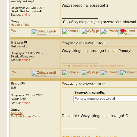
kościsty seksapil
Wszystkiego najlepszego! :)
Dołączyła: 23 Gru 2007
Skąd: Bełchatów/Łódź
Status:
offline
_________________
Grupy:
"Ci, którzy nie pamiętają przeszłości, skazani
House of Joy
Hisayo
Wysłany: 05-03-2010, 16:28
Mniumniu! ♫
Wszystkiego najlepszego i sto lat, Ponury!
Dołączyła: 11 Kwi 2009
Skąd: Warszawa
Status:
offline
_________________
I
tried
, and therefore
no one
should criticise me!
Enevi
Wysłany: 05-03-2010, 18:35
苹果
Sasayaki napisał/a:
Dołączyła: 20 Lut 2006
Ponury, nieponurego życia!
Skąd: 波伦
Status:
offline
Grupy:
Alijenoty
Dokładnie. Wszystkiego najlepszego! :D
Fanklub Lacus Clyne
_________________