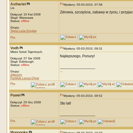
Asthariel
Wysłany: 05-03-2010, 07:58
Lis
Zdrowia, szczęścia, zabawy w życiu, i przyjac
Dołączył: 10 Kwi 2008
Skąd: Warszawa
Status:
offline
Grupy:
Tajna Loża Knujów
Vodh
Wysłany: 05-03-2010, 09:31
Mistrz Sztuk Tajemnych.
Najlepszego, Ponury!
Dołączył: 27 Sie 2006
Skąd: Edinburgh.
Status:
offline
_________________
...
Grupy:
Alijenoty
Fanklub Lacus Clyne
Paweł
Wysłany: 05-03-2010, 09:52
Dołączył: 25 Gru 2008
Sto lat!
Status:
offline
_________________
Mononoke
Wysłany: 05-03-2010, 10:33