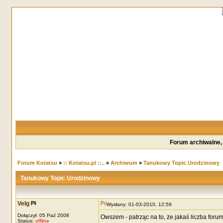
Forum archiwalne,
Forum Kotatsu
»
:: Kotatsu.pl ::..
»
Archiwum
»
Tanukowy Topic Urodzinowy
Tanukowy Topic Urodzinowy
Velg
Wysłany: 01-03-2010, 12:59
Dołączył: 05 Paź 2008
Owszem - patrząc na to, że jakaś liczba forumo
Status:
offline