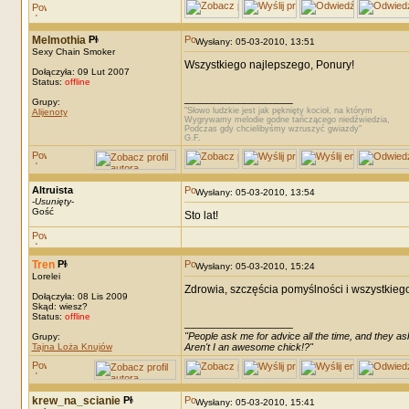
Melmothia
Wysłany: 05-03-2010, 13:51
Sexy Chain Smoker
Wszystkiego najlepszego, Ponury!
Dołączyła: 09 Lut 2007
Status:
offline
_________________
Grupy:
"Słowo ludzkie jest jak pęknięty kocioł, na którym
Alijenoty
Wygrywamy melodie godne tańczącego niedźwiedzia,
Podczas gdy chcielibyśmy wzruszyć gwiazdy"
G.F.
Altruista
Wysłany: 05-03-2010, 13:54
-
Usunięty
-
Gość
Sto lat!
Tren
Wysłany: 05-03-2010, 15:24
Lorelei
Zdrowia, szczęścia pomyślności i wszystkieg
Dołączyła: 08 Lis 2009
Skąd: wiesz?
Status:
offline
_________________
"People ask me for advice all the time, and they ask
Grupy:
Tajna Loża Knujów
Aren't I an awesome chick!?"
krew_na_scianie
Wysłany: 05-03-2010, 15:41