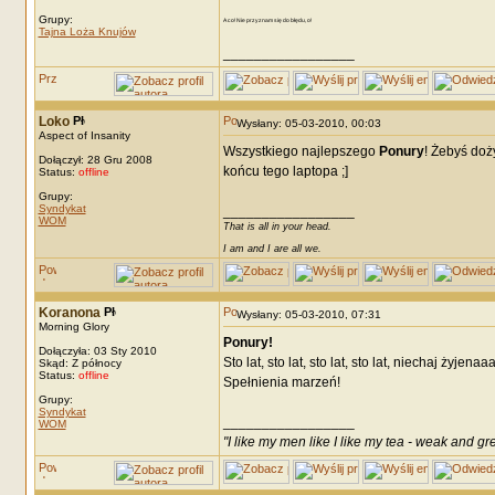
Grupy:
A co! Nie przyznam się do błędu, o!
Tajna Loża Knujów
_________________
Loko
Wysłany: 05-03-2010, 00:03
Aspect of Insanity
Wszystkiego najlepszego
Ponury
! Żebyś doż
Dołączył: 28 Gru 2008
końcu tego laptopa ;]
Status:
offline
Grupy:
Syndykat
_________________
WOM
That is all in your head.
I am and I are all we.
Koranona
Wysłany: 05-03-2010, 07:31
Morning Glory
Ponury!
Dołączyła: 03 Sty 2010
Sto lat, sto lat, sto lat, sto lat, niechaj żyjena
Skąd: Z północy
Status:
offline
Spełnienia marzeń!
Grupy:
Syndykat
_________________
WOM
"I like my men like I like my tea - weak and gr