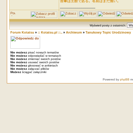
吾輩は王獣である。名前はまだ無い。
_________________
Wyświetl posty z ostatnich:
Forum Kotatsu
»
:: Kotatsu.pl ::..
»
Archiwum
»
Tanukowy Topic Urodzinowy
Nie możesz
pisać nowych tematów
Nie możesz
odpowiadać w tematach
Nie możesz
zmieniać swoich postów
Nie możesz
usuwać swoich postów
Nie możesz
głosować w ankietach
Nie możesz
załączać plików
Możesz
ściągać załączniki
Powered by
phpBB
mo