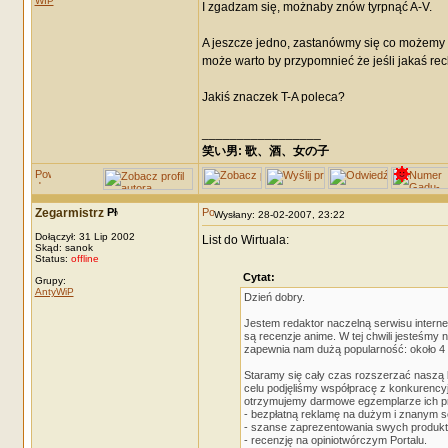
WIP
I zgadzam się, możnaby znów tyrpnąć A-V.
A jeszcze jedno, zastanówmy się co możemy o
może warto by przypomnieć że jeśli jakaś re
Jakiś znaczek T-A poleca?
_________________
笑い男: 歌、酒、女の子 DRM: terror
Zegarmistrz
Wysłany: 28-02-2007, 23:22
Dołączył: 31 Lip 2002
List do Wirtuala:
Skąd: sanok
Status:
offline
Cytat:
Grupy:
AntyWiP
Dzień dobry.
Jestem redaktor naczelną serwisu internet
są recenzje anime. W tej chwili jesteśm
zapewnia nam dużą popularność: około 4 t
Staramy się cały czas rozszerzać naszą 
celu podjęliśmy współpracę z konkurenc
otrzymujemy darmowe egzemplarze ich pro
- bezpłatną reklamę na dużym i znanym s
- szanse zaprezentowania swych produkt
- recenzję na opiniotwórczym Portalu.