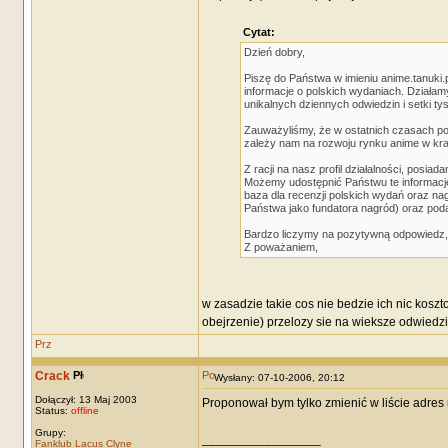
Cytat:
Dzień dobry,
Piszę do Państwa w imieniu anime.tanuki.
informacje o polskich wydaniach. Działamy
unikalnych dziennych odwiedzin i setki ty
Zauważyliśmy, że w ostatnich czasach po
zależy nam na rozwoju rynku anime w kr
Z racji na nasz profil działalności, posi
Możemy udostępnić Państwu te informacje
baza dla recenzji polskich wydań oraz n
Państwa jako fundatora nagród) oraz pod
Bardzo liczymy na pozytywną odpowiedz,
Z poważaniem,
w zasadzie takie cos nie bedzie ich nic koszto
obejrzenie) przelozy sie na wieksze odwiedzi
Crack
Wysłany: 07-10-2006, 20:12
Dołączył: 13 Maj 2003
Proponował bym tylko zmienić w liście adres 
Status:
offline
Grupy:
_________________
Fanklub Lacus Clyne