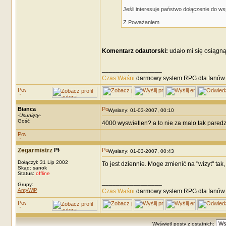
Jeśli interesuje państwo dołączenie do w
Z Poważaniem
Komentarz odautorski:
udało mi się osiągnąć
_________________
Czas Waśni
darmowy system RPG dla fanów F
Bianca
Wysłany: 01-03-2007, 00:10
-
Usunięty
-
Gość
4000 wyswietlen? a to nie za malo tak paredz
Zegarmistrz
Wysłany: 01-03-2007, 00:43
Dołączył: 31 Lip 2002
To jest dziennie. Moge zmienić na "wizyt" tak, 
Skąd: sanok
Status:
offline
_________________
Grupy:
AntyWiP
Czas Waśni
darmowy system RPG dla fanów F
Wyświetl posty z ostatnich: