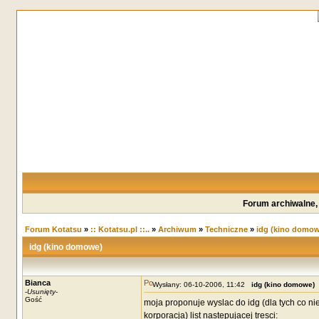
Forum archiwalne,
Forum Kotatsu
»
:: Kotatsu.pl ::..
»
Archiwum
»
Techniczne
»
idg (kino domow
idg (kino domowe)
Bianca
Wysłany: 06-10-2006, 11:42
idg (kino domowe)
-
Usunięty
-
Gość
moja proponuje wyslac do idg (dla tych co ni
korporacja) list nastepujacej tresci: