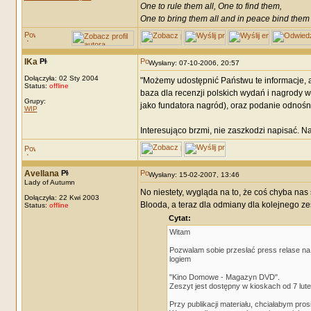
One to rule them all, One to find them,
One to bring them all and in peace bind them
IKa
Wysłany: 07-10-2006, 20:57
Dołączyła: 02 Sty 2004
"Możemy udostępnić Państwu te informacje, a
Status:
offline
baza dla recenzji polskich wydań i nagrody 
Grupy:
jako fundatora nagród), oraz podanie odnośni
WIP
Interesująco brzmi, nie zaszkodzi napisać. N
Avellana
Wysłany: 15-02-2007, 13:46
Lady of Autumn
No niestety, wygląda na to, że coś chyba nas s
Dołączyła: 22 Kwi 2003
Blooda, a teraz dla odmiany dla kolejnego zes
Status:
offline
Cytat:
Witam
Pozwalam sobie przesłać press relase na
logiem
"Kino Domowe - Magazyn DVD".
Zeszyt jest dostępny w kioskach od 7 lute
Przy publikacji materiału, chciałabym pros