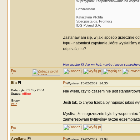
W przypadku zapotrzebowania na większą 
Pozdrawiam
Katarzyna Plichta
Specjalista ds. Promocji
IDG Poland S.A.
Zastanawiam się, w jaki sposób grzecznie od
typu - natomiast zapytanie, które wysłaliśm
odpisać, nie?
_________________
Hey, maybe I'll dye my hair, maybe I move somewhere
IKa
Wysłany: 15-02-2007, 14:35
Dołączyła: 02 Sty 2004
Nie wiem, czy to czasem nie jest standardow
Status:
offline
Grupy:
Jeśli tak, to chyba trzeba by napisać jakoś
WIP
Myślisz, że niegrzecznie było by wspomnieć ".
zainteresowani bylibyśmy raczej egzemplarza
Avellana
Wysłany: 19-02-2007, 13:04