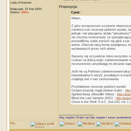
Lady of Autumn
Propozycja:
Dołączyła: 22 Kwi 2003
Status:
offline
Cytat:
Witam,
Z góry przepraszam za pewne nieporozumi
zamieszczać recenzje polskich wydań, daj
jednak i nie planujemy działu "aktualno
nie chcemy konkurować ze specjalizującym
pozwoliliśmy sobie zwrócić się jakiś cz
anime. Obecnie taką formę współpracy ma
wydawanych przez nich anime.
Staramy się oczywiście mimo wszystko re
czekać na dobrą wolę i zainteresowanie 
recenzenckie umożliwiają mi zlecanie napi
Jeśli nie są Państwo zainteresowani taką
indywidualnych wizyt), prosiłabym w każd
znajdują one u nas zastosowania.
Przykładowe recenzje polskich wydań:
Ostatni strażnik magii (Anime-Gate) -
http
Spirited Away (Monolith Video) -
http://ani
Blood the Last Vampire (IDG) -
http://ani
Ghost in the Shell: S.A.C. 2nd GIG vol. 1 
_________________
Hey, maybe I'll dye my hair, maybe I move somewhere