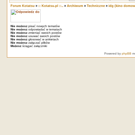
Forum Kotatsu
»
:: Kotatsu.pl ::..
»
Archiwum
»
Techniczne
»
idg (kino domow
Nie możesz
pisać nowych tematów
Nie możesz
odpowiadać w tematach
Nie możesz
zmieniać swoich postów
Nie możesz
usuwać swoich postów
Nie możesz
głosować w ankietach
Nie możesz
załączać plików
Możesz
ściągać załączniki
Powered by
phpBB
mo