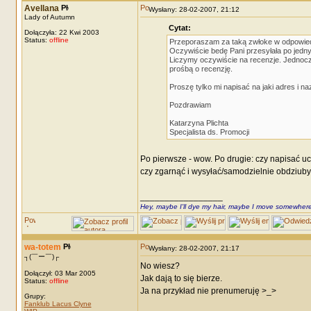
Avellana
Wysłany: 28-02-2007, 21:12
Lady of Autumn
Cytat:
Dołączyła: 22 Kwi 2003
Status:
offline
Przeporaszam za taką zwłoke w odpowiedz
Oczywiście bedę Pani przesyłała po jedn
Liczymy oczywiście na recenzje. Jednocześ
prośbą o recenzję.
Proszę tylko mi napisać na jaki adres i n
Pozdrawiam
Katarzyna Plichta
Specjalista ds. Promocji
Po pierwsze - wow. Po drugie: czy napisać u
czy zgarnąć i wysyłać/samodzielnie obdziub
_________________
Hey, maybe I'll dye my hair, maybe I move somewhere
wa-totem
Wysłany: 28-02-2007, 21:17
┐(￣ー￣)┌
No wiesz?
Dołączył: 03 Mar 2005
Jak dają to się bierze.
Status:
offline
Ja na przykład nie prenumeruję >_>
Grupy:
Fanklub Lacus Clyne