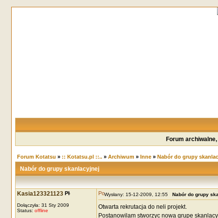
Forum archiwalne,
Forum Kotatsu
»
:: Kotatsu.pl ::..
»
Archiwum
»
Inne
»
Nabór do grupy skanlac
Nabór do grupy skanlacyjnej
Kasia123321123
Wysłany: 15-12-2009, 12:55
Nabór do grupy ska
Dołączyła: 31 Sty 2009
Otwarta rekrutacja do neli projekt.
Status:
offline
Postanowilam stworzyc nowa grupe skanlacy