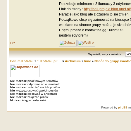
Potrzebuje minimum z 3 tłumaczy 3 edytorów 
Link do strony :
http://neli-projekt.blog.onet.pl/
Narazie jako blog ale z czasem to sie zmieni.
Początkowo chcę się zajmować na bierząco (t
widziane na stronce grupy można je składać
Chętni prosze o kontakt na gg : 6695373.
(jestem edytorem)
Wyświetl posty z ostatnich:
Forum Kotatsu
»
:: Kotatsu.pl ::..
»
Archiwum
»
Inne
»
Nabór do grupy skanlac
Nie możesz
pisać nowych tematów
Nie możesz
odpowiadać w tematach
Nie możesz
zmieniać swoich postów
Nie możesz
usuwać swoich postów
Nie możesz
głosować w ankietach
Nie możesz
załączać plików
Możesz
ściągać załączniki
Powered by
phpBB
mo