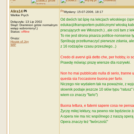
Alira14
Wysłany: 15-07-2006, 18:17
Wielkie Prych
Od dwóch lat śpię na lekcjach włoskiego (sp
Dołączyła: 13 Lip 2002
edukacji/transportem publicznym/ włoską kab
Skąd: Draminion gdzie normalnym
wstęp wzbroniony!;)
pracujących we Włoszech.) , ale coś tam z le
Status:
offline
To nie jest strona pisarza politice-nonsense 
Grupy:
Spróbuję przetłumaczyć pierwsze zdania, ale 
House of Joy
WIP
z 16 rodzajów czasu przeszłego...)
Credo di avervi già detto che, per hobby, io so
Prawdę mówiąc piszę wiersze dla rozrywki.
Non ho mai pubblicato nulla di serio, tranne 
questa sia l'occasione buona per farlo.
Niczego nie wydałem tak na poważnie, z wyjąt
słownik podaje jeszcze 10 słów typu "ratusz" 
wiem co znaczy "farlo")
Buona lettura, e fatemi sapere cosa ne pensat
Życzę miłej lektury, na pewno nie będziecie 
A opera nie ma nic wspólnego z naszą oper
Opera znaczy też "twórczość"
_________________