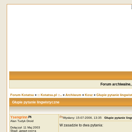
Forum archiwalne,
Forum Kotatsu
»
:: Kotatsu.pl ::..
»
Archiwum
»
Kosz
»
Głupie pytanie lingwis
Głupie pytanie lingwistyczne
Ysengrinn
Wysłany: 15-07-2006, 13:35
Głupie pytanie lin
Alan Tudyk Droid
W zasadzie to dwa pytania:
Dołączył: 11 Maj 2003
Skąd: дикая охота