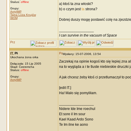
Status:
offline
a) ktoś ta zna włoski?
Grupy:
b) o czym jest
ta
strona?
AntyWiP
Tajna Loża Knujów
WOM
Dobrej duszy mogę postawić colę na zjezdzie.
_________________
I can survive in the vacuum of Space
IT.
Wysłany: 15-07-2006, 13:54
Ukochana żona orka
Zaczekaj na opinie kogoś kto się lepiej zna a
Dołączyła: 15 Lip 2005
na to wygląda a i te tluste niebieskie druczki j
Skąd: Czeremcha
Status:
offline
Grupy:
A jak chcesz żeby ktoś ci przetlumaczył to po
AntyWiP
[edit IT.]
Ha! Mało się pomyliłam.
_________________
Nidere Ide Ime roechul
Et sore il Im sour
Kael Kaad Ardo Sono
Te Im ilne ke aono