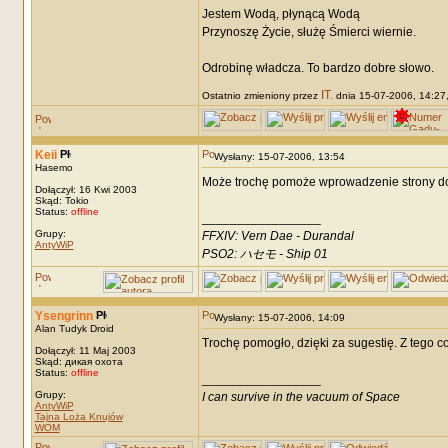
Jestem Wodą, płynącą Wodą
Przynoszę Życie, służę Śmierci wiernie.
Odrobinę władcza. To bardzo dobre słowo.
IT.
Ostatnio zmieniony przez
dnia 15-07-2006, 14:27, 
Keii
Wysłany: 15-07-2006, 13:54
Hasemo
Może trochę pomoże wprowadzenie strony 
Dołączył: 16 Kwi 2003
Skąd: Tokio
Status:
offline
_________________
Grupy:
FFXIV: Vern Dae - Durandal
AntyWiP
PSO2: ハセモ - Ship 01
Ysengrinn
Wysłany: 15-07-2006, 14:09
Alan Tudyk Droid
Trochę pomogło, dzięki za sugestię. Z tego c
Dołączył: 11 Maj 2003
Skąd: дикая охота
Status:
offline
_________________
Grupy:
I can survive in the vacuum of Space
AntyWiP
Tajna Loża Knujów
WOM