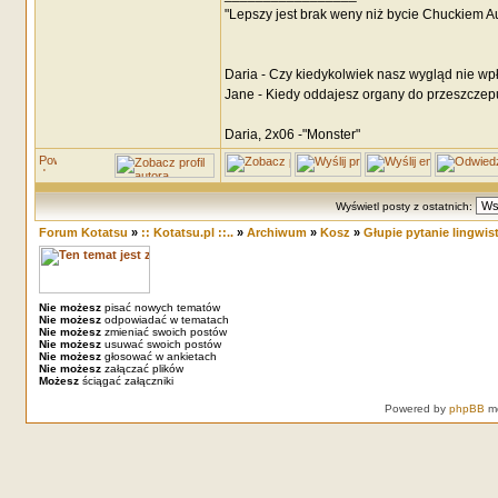
"Lepszy jest brak weny niż bycie Chuckiem 
Daria - Czy kiedykolwiek nasz wygląd nie wp
Jane - Kiedy oddajesz organy do przeszczepu
Daria, 2x06 -"Monster"
Wyświetl posty z ostatnich:
Forum Kotatsu
»
:: Kotatsu.pl ::..
»
Archiwum
»
Kosz
»
Głupie pytanie lingwis
Nie możesz
pisać nowych tematów
Nie możesz
odpowiadać w tematach
Nie możesz
zmieniać swoich postów
Nie możesz
usuwać swoich postów
Nie możesz
głosować w ankietach
Nie możesz
załączać plików
Możesz
ściągać załączniki
Powered by
phpBB
mo