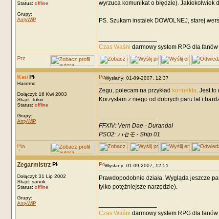
wyrzuca komunikat o błędzie). Jakiekolwiek d
Status:
offline
Grupy:
AntyWiP
PS. Szukam instalek DOWOLNEJ, starej wers
_________________
Czas Waśni
darmowy system RPG dla fanów F
Keii
Wysłany: 01-09-2007, 12:37
Hasemo
Zegu, polecam na przykład
konnekta
. Jest t
Dołączył: 16 Kwi 2003
Korzystam z niego od dobrych paru lat i bard
Skąd: Tokio
Status:
offline
Grupy:
_________________
AntyWiP
FFXIV: Vern Dae - Durandal
PSO2: ハセモ - Ship 01
Zegarmistrz
Wysłany: 01-09-2007, 12:51
Dołączył: 31 Lip 2002
Prawdopodobnie działa. Wygląda jeszcze parszy
Skąd: sanok
tylko potężniejsze narzędzie).
Status:
offline
Grupy:
AntyWiP
_________________
Czas Waśni
darmowy system RPG dla fanów F