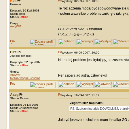
Keii
Wysłany: 02-09-2007, 18:30
Hasemo
Te rozłączenia mogą być spowodowane źle ust
Dołączył: 16 Kwi 2003
- potem wszystkie problemy zniknęły jak ręką 
Skąd: Tokio
Status:
offline
Grupy:
_________________
AntyWiP
FFXIV: Vern Dae - Durandal
PSO2: ハセモ - Ship 01
Eire
Wysłany: 06-09-2007, 20:00
Jeż płci żeńskiej
Niemniej problem jest irytujący, a czasem zda
Dołączyła: 22 Lip 2007
Status:
offline
_________________
Grupy:
AntyWiP
Per aspera ad astra, człowieku!
Melior Absque Chrisma
Azag
Wysłany: 16-09-2007, 21:37
Shade Reaver
Zegarmistrz napisał/a:
Dołączył: 06 Lis 2005
Skąd: Chruszczobród
PS. Szukam instalek DOWOLNEJ, starej 
Status:
offline
Jakbyś jeszcze to chciał to mam instalkę GG 