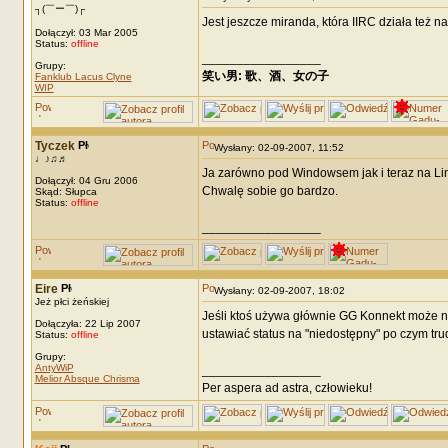
┐(￣ー￣)┌
Jest jeszcze miranda, która IIRC działa też n
Dołączył: 03 Mar 2005
Status:
offline
_________________
Grupy:
笑い男: 歌、酒、女の子 DRM: terror
Fanklub Lacus Clyne
WIP
Tyczek
Wysłany: 02-09-2007, 11:52
♩♪♫♬
Ja zarówno pod Windowsem jak i teraz na Li
Dołączył: 04 Gru 2006
Chwalę sobie go bardzo.
Skąd: Słupca
Status:
offline
_________________
Eire
Wysłany: 02-09-2007, 18:02
Jeż płci żeńskiej
Jeśli ktoś używa głównie GG Konnekt może n
Dołączyła: 22 Lip 2007
ustawiać status na "niedostępny" po czym tru
Status:
offline
Grupy:
AntyWiP
_________________
Melior Absque Chrisma
Per aspera ad astra, człowieku!