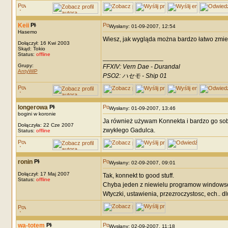
Keii
Wysłany: 01-09-2007, 12:54
Hasemo
Wiesz, jak wygląda można bardzo łatwo zmien
Dołączył: 16 Kwi 2003
Skąd: Tokio
Status:
offline
_________________
Grupy:
FFXIV: Vern Dae - Durandal
AntyWiP
PSO2: ハセモ - Ship 01
longerowa
Wysłany: 01-09-2007, 13:46
bogini w koronie
Ja również używam Konnekta i bardzo go sobi
Dołączyła: 22 Cze 2007
zwykłego Gadulca.
Status:
offline
ronin
Wysłany: 02-09-2007, 09:01
Dołączył: 17 Maj 2007
Tak, konnekt to good stuff.
Status:
offline
Chyba jeden z niewielu programow windowso
Wtyczki, ustawienia, przezroczystosc, ech.. d
wa-totem
Wysłany: 02-09-2007, 11:18