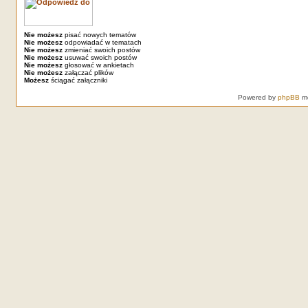
Nie możesz
pisać nowych tematów
Nie możesz
odpowiadać w tematach
Nie możesz
zmieniać swoich postów
Nie możesz
usuwać swoich postów
Nie możesz
głosować w ankietach
Nie możesz
załączać plików
Możesz
ściągać załączniki
Powered by
phpBB
mo