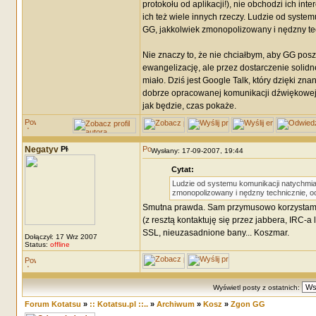
protokołu od aplikacji!), nie obchodzi ich int
ich też wiele innych rzeczy. Ludzie od syste
GG, jakkolwiek zmonopolizowany i nędzny tec
Nie znaczy to, że nie chciałbym, aby GG posze
ewangelizację, ale przez dostarczenie solid
miało. Dziś jest Google Talk, który dzięki zn
dobrze opracowanej komunikacji dźwiękowej 
jak będzie, czas pokaże.
Negatyv
Wysłany: 17-09-2007, 19:44
Cytat:
Ludzie od systemu komunikacji natychmias
zmonopolizowany i nędzny technicznie, oc
Smutna prawda. Sam przymusowo korzystam z
(z resztą kontaktuję się przez jabbera, IRC-a
SSL, nieuzasadnione bany... Koszmar.
Dołączył: 17 Wrz 2007
Status:
offline
Wyświetl posty z ostatnich:
Forum Kotatsu
»
:: Kotatsu.pl ::..
»
Archiwum
»
Kosz
»
Zgon GG