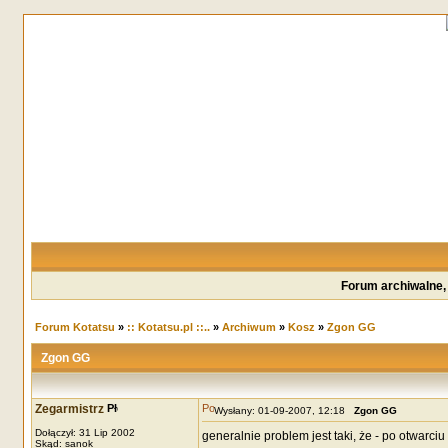
Forum archiwalne,
Forum Kotatsu
»
:: Kotatsu.pl ::..
»
Archiwum
»
Kosz
»
Zgon GG
Zgon GG
Zegarmistrz
Wysłany: 01-09-2007, 12:18
Zgon GG
Dołączył: 31 Lip 2002
generalnie problem jest taki, że - po otwarc
Skąd: sanok