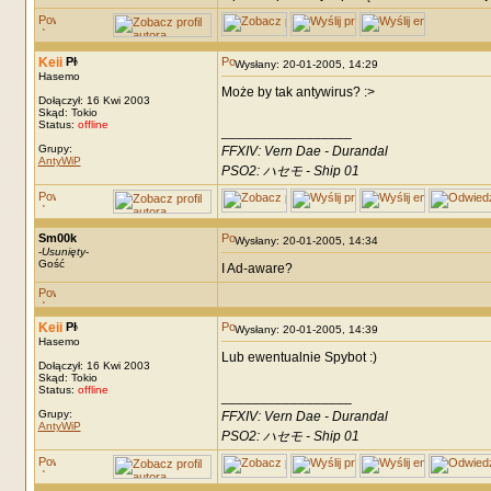
Keii
Wysłany: 20-01-2005, 14:29
Hasemo
Może by tak antywirus? :>
Dołączył: 16 Kwi 2003
Skąd: Tokio
Status:
offline
_________________
Grupy:
FFXIV: Vern Dae - Durandal
AntyWiP
PSO2: ハセモ - Ship 01
Sm00k
Wysłany: 20-01-2005, 14:34
-
Usunięty
-
Gość
I Ad-aware?
Keii
Wysłany: 20-01-2005, 14:39
Hasemo
Lub ewentualnie Spybot :)
Dołączył: 16 Kwi 2003
Skąd: Tokio
Status:
offline
_________________
Grupy:
FFXIV: Vern Dae - Durandal
AntyWiP
PSO2: ハセモ - Ship 01