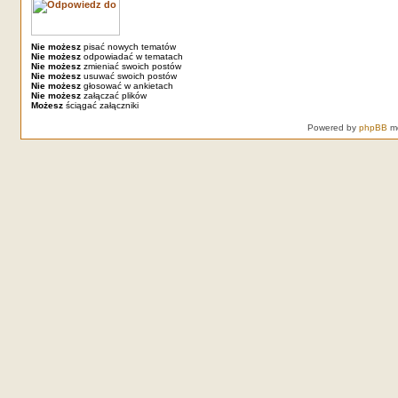
Nie możesz
pisać nowych tematów
Nie możesz
odpowiadać w tematach
Nie możesz
zmieniać swoich postów
Nie możesz
usuwać swoich postów
Nie możesz
głosować w ankietach
Nie możesz
załączać plików
Możesz
ściągać załączniki
Powered by
phpBB
mo