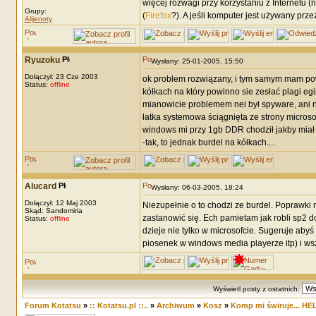
więcej rozwagi przy korzystaniu z Internetu 
Grupy:
(
Firefox
?). A jeśli komputer jest używany prze
Alijenoty
Ryuzoku
Wysłany: 25-01-2005, 15:50
Dołączył: 23 Cze 2003
ok problem rozwiązany, i tym samym mam pow
Status:
offline
kółkach na który powinno sie zesłać plagi eg
mianowicie problemem nei był spyware, ani n
łatka systemowa ściągnięta ze strony microsof
windows mi przy 1gb DDR chodził jakby miał
-tak, to jednak burdel na kółkach....
Alucard
Wysłany: 06-03-2005, 18:24
Dołączył: 12 Maj 2003
Niezupełnie o to chodzi ze burdel. Poprawki m
Skąd: Sandomiria
zastanowić się. Ech pamietam jak robli sp2 do 
Status:
offline
dzieje nie tylko w microsofcie. Sugeruje abyś
piosenek w windows media playerze itp) i ws
Wyświetl posty z ostatnich:
Forum Kotatsu
»
:: Kotatsu.pl ::..
»
Archiwum
»
Kosz
»
Komp mi świruje... HE