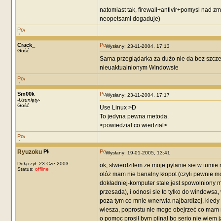
natomiast tak, firewall+antivir+pomysl nad zm
neopetsami dogaduje)
Crack_
Wysłany: 23-11-2004, 17:13
Gość
Sama przeglądarka za dużo nie da bez szczel
nieuaktualnionym Windowsie
Sm00k
Wysłany: 23-11-2004, 17:17
-
Usunięty
-
Gość
Use Linux >D
To jedyna pewna metoda.
<powiedzial co wiedzial>
Ryuzoku
Wysłany: 19-01-2005, 13:41
Dołączył: 23 Cze 2003
ok, stwierdziłem że moje pytanie sie w tumi
Status:
offline
otóż mam nie banalny kłopot (czyli pewnie mó
dokładniej-komputer stale jest spowolniony m
przesada), i odnosi sie to tylko do windowsa,
poza tym co mnie wnerwia najbardizej, kiedy p
wiesza, poprostu nie moge obejrzeć co mam n
o pomoc prosił bym pilnął bo serio nie wiem j