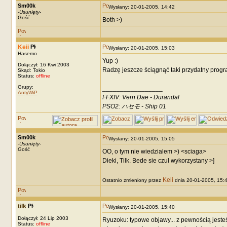
Sm00k
Wysłany: 20-01-2005, 14:42
-
Usunięty
-
Gość
Both >)
Keii
Wysłany: 20-01-2005, 15:03
Hasemo
Yup :)
Dołączył: 16 Kwi 2003
Radzę jeszcze ściągnąć taki przydatny progra
Skąd: Tokio
Status:
offline
Grupy:
_________________
AntyWiP
FFXIV: Vern Dae - Durandal
PSO2: ハセモ - Ship 01
Sm00k
Wysłany: 20-01-2005, 15:05
-
Usunięty
-
Gość
OO, o tym nie wiedzialem >) <sciaga>
Dieki, Tilk. Bede sie czul wykorzystany >]
Keii
Ostatnio zmieniony przez
dnia 20-01-2005, 15:47
tilk
Wysłany: 20-01-2005, 15:40
Dołączył: 24 Lip 2003
Ryuzoku: typowe objawy... z pewnością jeste
Status:
offline