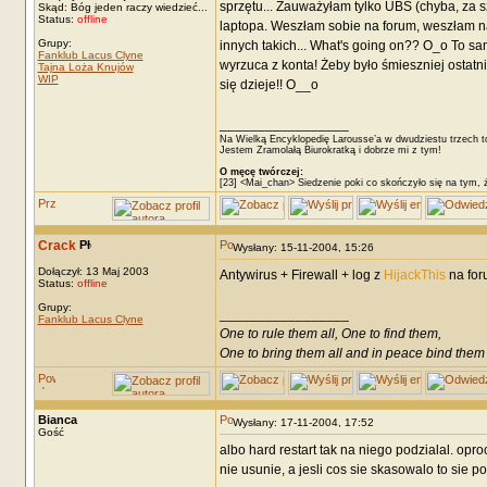
sprzętu... Zauważyłam tylko UBS (chyba, za sz
Skąd: Bóg jeden raczy wiedzieć...
Status:
offline
laptopa. Weszłam sobie na forum, weszłam na top
Grupy:
innych takich... What's going on?? O_o To 
Fanklub Lacus Clyne
wyrzuca z konta! Żeby było śmieszniej ostatni
Tajna Loża Knujów
WIP
się dzieje!! O__o
_________________
Na Wielką Encyklopedię Larousse’a w dwudziestu trzech t
Jestem Zramolałą Biurokratką i dobrze mi z tym!
O męcę twórczej:
[23] <Mai_chan> Siedzenie poki co skończyło się na tym, 
Crack
Wysłany: 15-11-2004, 15:26
Dołączył: 13 Maj 2003
Antywirus + Firewall + log z
HijackThis
na for
Status:
offline
Grupy:
_________________
Fanklub Lacus Clyne
One to rule them all, One to find them,
One to bring them all and in peace bind them
Bianca
Wysłany: 17-11-2004, 17:52
Gość
albo hard restart tak na niego podzialal. op
nie usunie, a jesli cos sie skasowalo to sie 