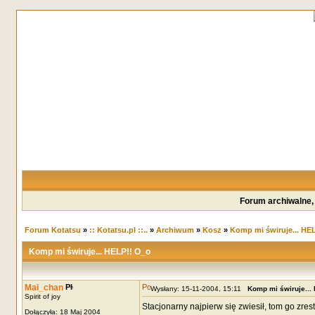
Forum archiwalne,
Forum Kotatsu
»
:: Kotatsu.pl ::..
»
Archiwum
»
Kosz
»
Komp mi świruje... HE
Komp mi świruje... HELP!! O_o
Mai_chan
Wysłany: 15-11-2004, 15:11
Komp mi świruje...
Spirit of joy
Stacjonarny najpierw się zwiesił, tom go zre
Dołączyła: 18 Maj 2004