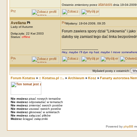
atanasis
Ostatnio zmieniony przez
dnia 19-04-2009,
Avellana
Wysłany: 19-04-2009, 09:35
Lady of Autumn
Forum zawiera spory dział "Linkownia" i jako 
Dołączyła: 22 Kwi 2003
dałoby się zamiast tego dać linka bezpośrednio
Status:
offline
_________________
Hey, maybe I'll dye my hair, maybe I move somewhere
Wyświetl posty z ostatnich:
Forum Kotatsu
»
:: Kotatsu.pl ::..
»
Archiwum
»
Kosz
»
Fanarty autorstwa Nem
Nie możesz
pisać nowych tematów
Nie możesz
odpowiadać w tematach
Nie możesz
zmieniać swoich postów
Nie możesz
usuwać swoich postów
Nie możesz
głosować w ankietach
Nie możesz
załączać plików
Możesz
ściągać załączniki
Powered by
phpBB
mo