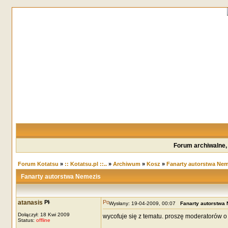
Forum archiwalne,
Forum Kotatsu
»
:: Kotatsu.pl ::..
»
Archiwum
»
Kosz
»
Fanarty autorstwa Nem
Fanarty autorstwa Nemezis
atanasis
Wysłany: 19-04-2009, 00:07
Fanarty autorstwa
Dołączył: 18 Kwi 2009
wycofuje się z tematu. proszę moderatorów o
Status:
offline