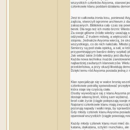
wszystkich członków Aoyoma, stanowi jednoś
członkowie klanu poddani działaniu demon
Jest to całkowita ironia losu, ponieważ
zajścia, stworzyli ogromne archiwum z da
zakazanych. Biblioteka cały czas się po
bestii. Dla tego też ich motto brzmi: Wiedz
Za swoje główne źródło wiedzy uważają se
odżywiać. Z trudem mówią, a większość i
stopniu. Jednakże Aoyoma wierzą, że skoro
wszystkiego, co do nich należało. Młodsi 
Seniorzy są pod stała opieką, a sali, w 
przypominającym bardzo dobry szpital) pi
Jak widać takie źródło wiedzy jest dla Ao
Każda nowa technika i każde zanotowane 
najbardziej zaufanych klanowiczów. Wielu
przekleństwa, a przy okazji likwidują demo
Dzięki temu ród Aoyoma posiada jedną z n
Klan specjalizuje się w walce bronią wsze
członkowie potrafią spowodować przepływ 
która staje się częścią ciała.
Osoby wywodzące się z klanu Aoyoma prefe
dostaje własną broń, którą sam wybiera). 
broń całe życie (ciągle polepszają swoje 
Najstarsi członkowie klanu mają zwyczaj k
pozorują napady i walki ninja, by sprawdzi
Gdy młody członek klanu Aoyoma posiada j
opanował wszystkich (ciągle powstają no
Każdy młody członek klanu musi mieć do p
katana, daikatana, sztylet i nunchaku, al