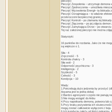
pieczęci:
Pieczęć Zespolenia – utrzymuje demona 
Pieczęć Zjednoczenia – umożliwia mieszan
Pieczęć Wyzwolenia Energii– ta blokada 
Pieczęć Oznajmiająca – to właśnie efektem
przekroczeni bezpiecznej granicy.
Pieczęć Kontroli – po złamaniu tej blokad
Pieczęć Złączenia – po jej zdjęciu demo
Pieczęć Zamykająca Drzwi – po otwarciu 
Tej raz założonej pieczęci nie można zd
Statystyki:
16 punktów do rozdania. Jako że nie mogą 
są większe o 1.
Siła - 4
Zręczność - 5
Kontrola chakry - 3
Siła woli - 2
Odporność psychiczna - 3
Inteligencja - 2
Szybkość - 5
Celność - 3
Kondycja – 10
Wady:
1.Potrzebują dużo jedzenia by przeżyć (d
Aoyama jest to jedna doba)
2.Bardzo agresywni i często nie panują 
3.Nie mogą wstąpić do Anbu
4.Przy napotkaniu demona, potwora lub c
5.Przy braku pożywienia ich skuteczność w
mogą zostać całkowicie wyłączeni z boju.
6.Ich kondycja zależy od ilości pokarmu.