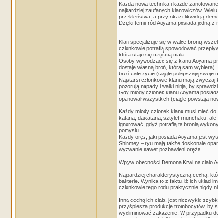
Każda nowa technika i każde zanotowane 
najbardziej zaufanych klanowiczów. Wielu
przekleństwa, a przy okazji likwidują demo
Dzięki temu ród Aoyama posiada jedną z n
Klan specjalizuje się w walce bronią wsze
członkowie potrafią spowodować przepływ 
która staje się częścią ciała.
Osoby wywodzące się z klanu Aoyama prefe
dostaje własną broń, którą sam wybiera). 
broń całe życie (ciągle polepszają swoje 
Najstarsi członkowie klanu mają zwyczaj k
pozorują napady i walki ninja, by sprawdzi
Gdy młody członek klanu Aoyama posiada j
opanował wszystkich (ciągle powstają no
Każdy młody członek klanu musi mieć do p
katana, daikatana, sztylet i nunchaku, al
ignorować, gdyż potrafią tą bronią wykony
pomysłu.
Każdy oręż, jaki posiada Aoyama jest wy
Shinmey – ryu mają także doskonale opano
wyzwanie nawet pozbawieni oręża.
Wpływ obecności Demona Krwi na ciało 
Najbardziej charakterystyczną cechą, któr
bakterie. Wynika to z faktu, iż ich ukła
członkowie tego rodu praktycznie nigdy n
Inną cechą ich ciała, jest niezwykle szy
przyśpiesza produkcje trombocytów, by 
wyeliminować zakażenie. W przypadku duż