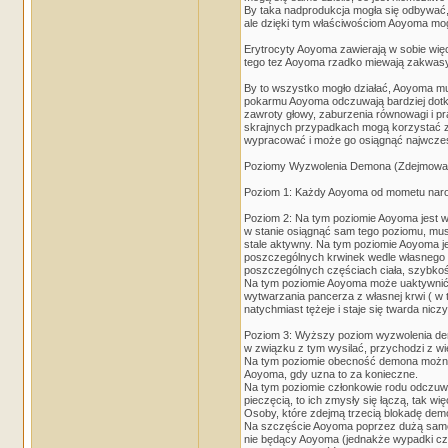
By taka nadprodukcja mogła się odbywać, s
ale dzięki tym właściwościom Aoyoma mo
Erytrocyty Aoyoma zawierają w sobie więc
tego tez Aoyoma rzadko miewają zakwasy
By to wszystko mogło działać, Aoyoma mus
pokarmu Aoyoma odczuwają bardziej dotkli
zawroty głowy, zaburzenia równowagi i p
skrajnych przypadkach mogą korzystać z c
wypracować i może go osiągnąć najwcześ
Poziomy Wyzwolenia Demona (Zdejmowanie
Poziom 1: Każdy Aoyoma od mometu narodz
Poziom 2: Na tym poziomie Aoyoma jest w 
w stanie osiągnąć sam tego poziomu, mus
stale aktywny. Na tym poziomie Aoyoma je
poszczególnych krwinek wedle własnego u
poszczególnych częściach ciała, szybkość
Na tym poziomie Aoyoma może uaktywnić t
wytwarzania pancerza z własnej krwi ( w 
natychmiast tężeje i staje się twarda nicz
Poziom 3: Wyższy poziom wyzwolenia demo
w związku z tym wysilać, przychodzi z w
Na tym poziomie obecność demona można z
Aoyoma, gdy uzna to za konieczne.
Na tym poziomie członkowie rodu odczuwaj
pieczęcią, to ich zmysły się łączą, tak wi
Osoby, które zdejmą trzecią blokadę demo
Na szczęście Aoyoma poprzez dużą samoko
nie będący Aoyoma (jednakże wypadki częs