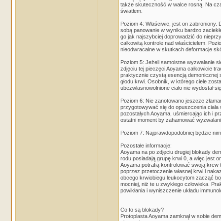
także skuteczność w walce rosną. Na czas
światłem.
Poziom 4: Właściwie, jest on zabroniony.
sobą panowanie w wyniku bardzo zaciekłej 
go jak najszybciej doprowadzić do niepr
całkowitą kontrole nad właścicielem. Pozi
nieodwracalne w skutkach deformacje sk
Poziom 5: Jeżeli samoistne wyzwalanie s
zdjęciu tej pieczęci Aoyama całkowicie t
praktycznie czystą esencją demonicznej s
głodu krwi. Osobnik, w którego ciele zost
ubezwłasnowolnione ciało nie wydostał si
Poziom 6: Nie zanotowano jeszcze złamani
przygotowywać się do opuszczenia ciała w
pozostałych Aoyama, uśmiercając ich i prz
ostatni moment by zahamować wyzwalanie 
Poziom 7: Najprawdopodobniej będzie nim
Pozostałe informacje:
Aoyama na po zdjęciu drugiej blokady de
rodu posiadają grupę krwi 0, a więc jest on
Aoyama potrafią kontrolować swoją krew 
poprzez przetoczenie własnej krwi i na
obcego krwiobiegu leukocytom zacząć boj
mocniej, niż te u zwykłego człowieka. Pr
powikłania i wyniszczenie układu immunol
Co to są blokady?
Protoplasta Aoyama zamknął w sobie demon