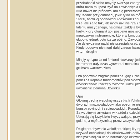
przekabacić słabe umysły tworząc zastęp
która miała mu posłużyć do zawładnięcia 
Nikt nawet nie próbował mu się przeciwst
wyuzdane przyjemności, jakie tylko on 
Starsi, bardziej opanowani i doświadczeni 
lirze, ale za to tak, jak nigdy nikt nie gr
talentu muzycznego, natomiast zaklęta był
harfy, który otumanił go i pozbawił możli
magicznym instrumencie, który w końcu za
głupoty, jednak było juz za późno. Zawo
Ale dziewczyna nadal nie przestała grać, 
Kiedy bogowie nie mogli dalej znieść hałasu
w tym drugim.
Minęły tysiące lat od śmierci niewiasty, j
instrument cały czas wytwarzał mentalna a
grubsza warstwa ziemi.
Lira ponownie zagrała podczas, gdy Oroc
podczas kopania fundamentów pod siedzibę
dźwięki znowu zaczęły zwodzić ludzi i pr
uwolnienie Demona Dźwięku.
Opis:
Główną cechą wspólną wszystkich Yukihiro 
dworach możnowładców jako pozornie nieg
konspiracyjnych i szpiegowskich. Ponadto
Są wybitnymi artystami w każdej z dziedzi
Ubierają się krzykliwie i wyzywająco, prz
geishe, a mężczyźni są przez wszystkich
Długie przebywanie wokół przeklętej liry 
używać echolokacji do lokalizowania celów 
niesłyszalnej dla ucha normalnego człowi