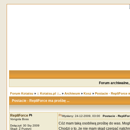
Forum archiwalne,
Forum Kotatsu
»
:: Kotatsu.pl ::..
»
Archiwum
»
Kosz
»
Postacie - RepliForce m
Postacie - RepliForce ma prośbę ...
RepliForce
Wysłany: 24-12-2009, 03:00
Postacie - RepliFor
Vongola Boss
Cóż mam taką osobliwą prośbę do was. Moglib
Dołączył: 30 Sty 2009
Chodzi o to, że nie mam skąd czerpać natchni
Skąd: Z Pustyni