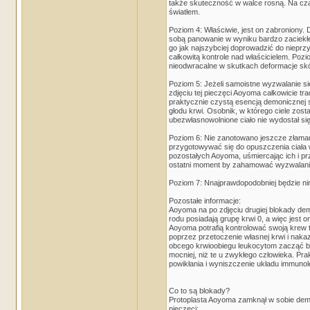
także skuteczność w walce rosną. Na czas
światłem.
Poziom 4: Właściwie, jest on zabroniony.
sobą panowanie w wyniku bardzo zaciekłej 
go jak najszybciej doprowadzić do niepr
całkowitą kontrole nad właścicielem. Pozi
nieodwracalne w skutkach deformacje sk
Poziom 5: Jeżeli samoistne wyzwalanie s
zdjęciu tej pieczęci Aoyoma całkowicie t
praktycznie czystą esencją demonicznej s
głodu krwi. Osobnik, w którego ciele zost
ubezwłasnowolnione ciało nie wydostał si
Poziom 6: Nie zanotowano jeszcze złamani
przygotowywać się do opuszczenia ciała w
pozostałych Aoyoma, uśmiercając ich i prz
ostatni moment by zahamować wyzwalanie 
Poziom 7: Nnajprawdopodobniej będzie ni
Pozostałe informacje:
Aoyoma na po zdjęciu drugiej blokady de
rodu posiadają grupę krwi 0, a więc jest on
Aoyoma potrafią kontrolować swoją krew 
poprzez przetoczenie własnej krwi i na
obcego krwioobiegu leukocytom zacząć bo
mocniej, niż te u zwykłego człowieka. Pr
powikłania i wyniszczenie układu immunol
Co to są blokady?
Protoplasta Aoyoma zamknął w sobie demon
pieczęci: