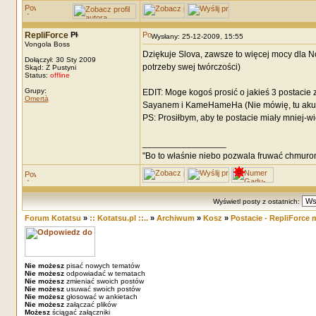
RepliForce
Wysłany: 25-12-2009, 15:55
Vongola Boss
Dziękuje Slova, zawsze to więcej mocy dla No
Dołączył: 30 Sty 2009
potrzeby swej twórczości)
Skąd: Z Pustyni
Status:
offline
Grupy:
EDIT: Moge kogoś prosić o jakieś 3 postaci
Omertà
Sayanem i KameHameHa (Nie mówię, tu akura
PS: Prosiłbym, aby te postacie miały mniej-wię
_________________
"Bo to właśnie niebo pozwala fruwać chmuro
Wyświetl posty z ostatnich:
Forum Kotatsu
»
:: Kotatsu.pl ::..
»
Archiwum
»
Kosz
»
Postacie - RepliForce m
Nie możesz
pisać nowych tematów
Nie możesz
odpowiadać w tematach
Nie możesz
zmieniać swoich postów
Nie możesz
usuwać swoich postów
Nie możesz
głosować w ankietach
Nie możesz
załączać plików
Możesz
ściągać załączniki