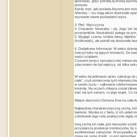
ignorować, gdyż potrafią tą bronią wykony
pomysłu.
Każdy oręż, jaki posiada Aoyoma jest wy
Shinmey – ryu mają także doskonale opano
wyzwanie nawet pozbawieni oręża.
3. Płeć: Mężczyzna
4. Charakter: Neutralny – zły. Jego ‘zło’ 
przeciwników. Neutralność polega na tym, 
5. Wygląd: czarne, krótkie włosy, błękitno
(krótkowidz), ale potrafi się doskonale 
6. Dodatkowe Informacje: W wieku dziesięc
ćwiczył tylko na tępych broniach). Do ka
maści szablami.
Czasami (wręcz sporadycznie) miewa wizje
zdarzeniem nie był większy, niż kilka sek
W wieku lat jedenastu ojciec zabrał go d
ciała”, czyli uśmiercenia tych klanowiczów
w swoim życiu – całkowicie zdeformowane 
kontrolę. Na oczach chłopca został zlikwi
stać się tym samym, co jego wujek. Co cie
Wpływ obecności Demona Krwi na ciało 
Najbardziej charakterystyczną cechą, któr
bakterie. Wynika to z faktu, iż ich ukła
członkowie tego rodu praktycznie nigdy n
Inną cechą ich ciała, jest niezwykle szy
przyśpiesza produkcje trombocytów, by 
wyeliminować zakażenie. W przypadku duż
mogą się same dzielić, co jest niemożliwe 