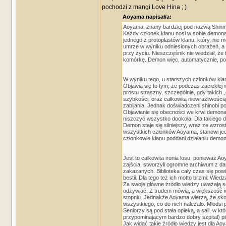
pochodzi z mangi Love Hina ; )
Aoyama napisał/a:
Aoyama, znany bardziej pod nazwą Shinmey
Każdy członek klanu nosi w sobie demona
jednego z protoplastów klanu, który, nie
umrze w wyniku odniesionych obrażeń, a b
przy życiu. Nieszczęśnik nie wiedział, ż
komórkę. Demon więc, automatycznie, pod
W wyniku tego, u starszych członków kl
Objawia się to tym, że podczas zaciekłej w
prostu straszny, szczególnie, gdy takich
szybkości, oraz całkowitą niewrażliwością
zabijania. Jednak doświadczeni shinobi po
Objawianie się obecności we krwi demona 
niszczyć wszystko dookoła. Dla takiego d
Demon staje się silniejszy, wraz ze wzros
wszystkich członków Aoyama, stanowi jednoś
członkowie klanu poddani działaniu demon
Jest to całkowita ironia losu, ponieważ
zajścia, stworzyli ogromne archiwum z da
zakazanych. Biblioteka cały czas się po
bestii. Dla tego też ich motto brzmi: Wiedz
Za swoje główne źródło wiedzy uważają se
odżywiać. Z trudem mówią, a większość i
stopniu. Jednakże Aoyama wierzą, że skoro
wszystkiego, co do nich należało. Młodsi 
Seniorzy są pod stała opieką, a sali, w 
przypominającym bardzo dobry szpital) pi
Jak widać takie źródło wiedzy jest dla Ao