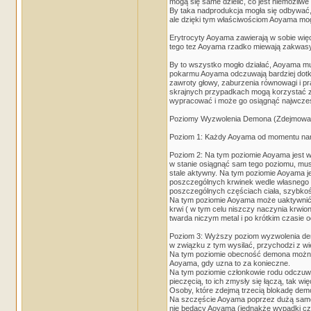
mogą się same dzielić, co jest niemożliwe 
By taka nadprodukcja mogła się odbywać, s
ale dzięki tym właściwościom Aoyama mo
Erytrocyty Aoyama zawierają w sobie więc
tego tez Aoyama rzadko miewają zakwasy
By to wszystko mogło działać, Aoyama mus
pokarmu Aoyama odczuwają bardziej dotkli
zawroty głowy, zaburzenia równowagi i p
skrajnych przypadkach mogą korzystać z c
wypracować i może go osiągnąć najwcześ
Poziomy Wyzwolenia Demona (Zdejmowanie
Poziom 1: Każdy Aoyama od momentu naro
Poziom 2: Na tym poziomie Aoyama jest w 
w stanie osiągnąć sam tego poziomu, mus
stale aktywny. Na tym poziomie Aoyama je
poszczególnych krwinek wedle własnego u
poszczególnych częściach ciała, szybkość
Na tym poziomie Aoyama może uaktywnić 
krwi ( w tym celu niszczy naczynia krwion
twarda niczym metal i po krótkim czasie 
Poziom 3: Wyższy poziom wyzwolenia demo
w związku z tym wysilać, przychodzi z w
Na tym poziomie obecność demona można z
Aoyama, gdy uzna to za konieczne.
Na tym poziomie członkowie rodu odczuwaj
pieczęcią, to ich zmysły się łączą, tak wi
Osoby, które zdejmą trzecią blokadę demo
Na szczęście Aoyama poprzez dużą samoko
nie będący Aoyama (jednakże wypadki częs