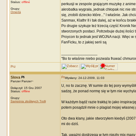
Status:
offline
perkusji w zespole grającym muzykę z anime,
Grupy:
akrobatka wygrała, jednak chłopak nic nie stra
Omertà
się, zrobili dziecko które..." I właśnie. Jak c
Sanmax, Klathr II i tak dalej, aż w końcu bra
Po drugie szykuje też trzecią część Kronik N
stworzonych postaci. Potrzebuje dużej ilości
Proycon to jednak jest WOJNA nacji. Więc w skr
FanFicku, to z jakiej serii są
_________________
"Bo to właśnie niebo pozwala fruwać chmuro
Slova
Wysłany: 24-12-2009, 11:03
Panzer Panzer~
U, no to zacznę. W sumie do tej pory wymyśli
Dołączył: 15 Gru 2007
sadzę, że ponad normę się w tym nie wychyla
Status:
offline
Grupy:
Samotnia złośliwych Trolli
W każdym bądź razie traktuj to jako inspirac
potem posądził mnie o plagiat mojej własnej p
Oto dwa klany, jakie stworzyłem kiedyś (2007
mi do dziś.
Tak, uważni dostrzegą w tym niezły mix masy