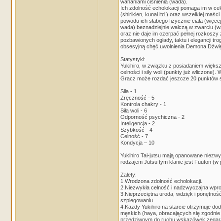
wahaniami ciśnienia (wada).
Ich zdolność echolokacji pomaga im w celo
(shirikien, kunai itd.) oraz wszelkiej maśc
powodu ich słabego fizycznie ciała (więcej
wada) beznadziejnie walczą w zwarciu (wa
oraz nie daje im czerpać pełnej rozkoszy
pozbawionych ogłady, taktu i elegancji tr
obsesyjną chęć uwolnienia Demona Dźwi
Statystyki:
Yukihiro, w związku z posiadaniem większe
celności i siły woli (punkty już wliczone)
Gracz może rozdać jeszcze 20 punktów s
Siła - 1
Zręczność - 5
Kontrola chakry - 1
Siła woli - 6
Odporność psychiczna - 2
Inteligencja - 2
Szybkość - 4
Celność - 7
Kondycja – 10
Yukihiro Tai-jutsu mają opanowane niezw
rodzajem Jutsu tym klanie jest Fuuton (w 
Zalety:
1.Wrodzona zdolność echolokacji.
2.Niezwykła celność i nadzwyczajna wpros
3.Nieprzeciętna uroda, wdzięk i ponętnoś
szpiegowaniu.
4.Każdy Yukihiro na starcie otrzymuje dod
męskich (haya, obracających się zgodni
przedziwnym do ruchu wskazówek zegar