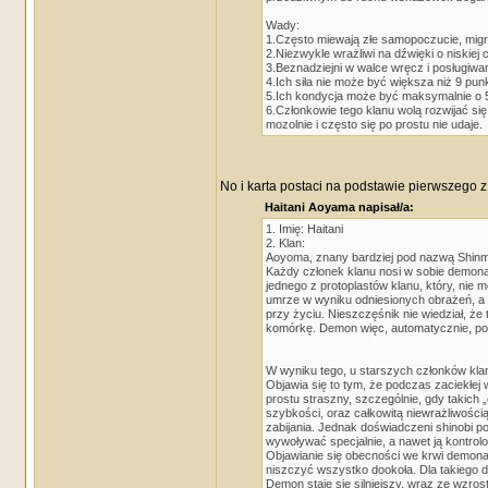
Wady:
1.Często miewają złe samopoczucie, migre
2.Niezwykle wrażliwi na dźwięki o niskiej
3.Beznadziejni w walce wręcz i posługiwan
4.Ich siła nie może być większa niż 9 pun
5.Ich kondycja może być maksymalnie o 5
6.Członkowie tego klanu wolą rozwijać się
mozolnie i często się po prostu nie udaje.
No i karta postaci na podstawie pierwszego 
Haitani Aoyama napisał/a:
1. Imię: Haitani
2. Klan:
Aoyoma, znany bardziej pod nazwą Shinmey
Każdy członek klanu nosi w sobie demona
jednego z protoplastów klanu, który, nie
umrze w wyniku odniesionych obrażeń, a b
przy życiu. Nieszczęśnik nie wiedział, ż
komórkę. Demon więc, automatycznie, pod
W wyniku tego, u starszych członków kl
Objawia się to tym, że podczas zaciekłej w
prostu straszny, szczególnie, gdy takich
szybkości, oraz całkowitą niewrażliwością
zabijania. Jednak doświadczeni shinobi po
wywoływać specjalnie, a nawet ją kontrol
Objawianie się obecności we krwi demona 
niszczyć wszystko dookoła. Dla takiego d
Demon staje się silniejszy, wraz ze wzros