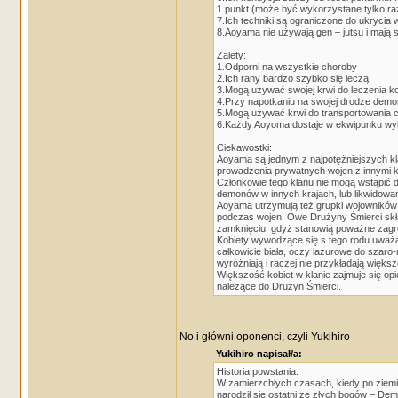
1 punkt (może być wykorzystane tylko raz 
7.Ich techniki są ograniczone do ukrycia
8.Aoyama nie używają gen – jutsu i mają s
Zalety:
1.Odporni na wszystkie choroby
2.Ich rany bardzo szybko się leczą
3.Mogą używać swojej krwi do leczenia ko
4.Przy napotkaniu na swojej drodze demon
5.Mogą używać krwi do transportowania c
6.Każdy Aoyoma dostaje w ekwipunku wybr
Ciekawostki:
Aoyama są jednym z najpotężniejszych klan
prowadzenia prywatnych wojen z innymi k
Członkowie tego klanu nie mogą wstąpić
demonów w innych krajach, lub likwidowa
Aoyama utrzymują też grupki wojowników 
podczas wojen. Owe Drużyny Śmierci skład
zamknięciu, gdyż stanowią poważne zagr
Kobiety wywodzące się s tego rodu uważan
całkowicie biała, oczy lazurowe do szaro
wyróżniają i raczej nie przykładają więks
Większość kobiet w klanie zajmuje się opie
należące do Drużyn Śmierci.
No i główni oponenci, czyli Yukihiro
Yukihiro napisał/a:
Historia powstania:
W zamierzchłych czasach, kiedy po ziemi s
narodził się ostatni ze złych bogów – Dem