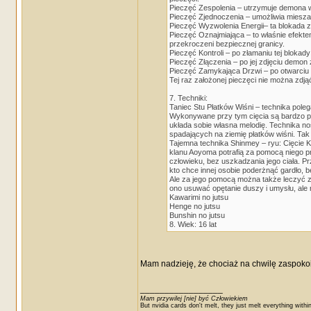
Pieczęć Zespolenia – utrzymuje demona 
Pieczęć Zjednoczenia – umożliwia mieszan
Pieczęć Wyzwolenia Energii– ta blokada 
Pieczęć Oznajmiająca – to właśnie efektem
przekroczeni bezpiecznej granicy.
Pieczęć Kontroli – po złamaniu tej blokad
Pieczęć Złączenia – po jej zdjęciu demo
Pieczęć Zamykająca Drzwi – po otwarciu 
Tej raz założonej pieczęci nie można zd
7. Techniki:
Taniec Stu Płatków Wiśni – technika pol
Wykonywane przy tym cięcia są bardzo pr
układa sobie własna melodię. Technika nos
spadających na ziemię płatków wiśni. Tak
Tajemna technika Shinmey – ryu: Cięcie K
klanu Aoyoma potrafią za pomocą niego pr
człowieku, bez uszkadzania jego ciała. P
kto chce innej osobie poderżnąć gardło, b
Ale za jego pomocą można także leczyć z 
ono usuwać opętanie duszy i umysłu, ale n
Kawarimi no jutsu
Henge no jutsu
Bunshin no jutsu
8. Wiek: 16 lat
Mam nadzieję, że chociaż na chwilę zaspokoił
_________________
Mam przywilej [nie] być Człowiekiem
But nvidia cards don't melt, they just melt everything withi