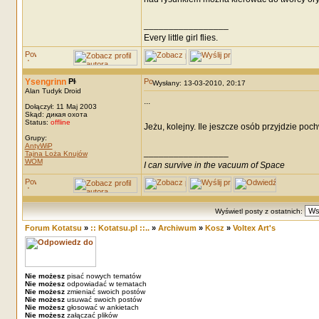
_________________
Every little girl flies.
Ysengrinn
Wysłany: 13-03-2010, 20:17
Alan Tudyk Droid
...
Dołączył: 11 Maj 2003
Skąd: дикая охота
Status:
offline
Jeżu, kolejny. Ile jeszcze osób przyjdzie po
Grupy:
AntyWiP
_________________
Tajna Loża Knujów
WOM
I can survive in the vacuum of Space
Wyświetl posty z ostatnich:
Forum Kotatsu
»
:: Kotatsu.pl ::..
»
Archiwum
»
Kosz
»
Voltex Art's
Nie możesz
pisać nowych tematów
Nie możesz
odpowiadać w tematach
Nie możesz
zmieniać swoich postów
Nie możesz
usuwać swoich postów
Nie możesz
głosować w ankietach
Nie możesz
załączać plików