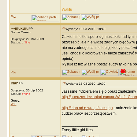
Wakfu
~~mukuru
Wysłany: 13-03-2010, 18:48
Drama Queen
Całkiem nieźle, sporo się musiałeś nad tym 
Dołączyła: 29 Mar 2009
przyczepić, ale nie widzę żadnych błędów w p
Status:
offline
nie ma żadnego tła, nie lubię, kiedy postać wi
Jeśli chodzi o kolorowanie- może zniszczyć r
opinia).
Rysujesz też własne postacie, czy tylko na 
Irian
Wysłany: 13-03-2010, 19:09
Dołączyła: 30 Lip 2002
Jassssne, "Opierałem się o obraz znaleziony w
Status:
offline
http://gueuzav.deviantart.com/art/Wakfu-Cha
Grupy:
WIP
http://irian.nd.e-wro.pl/trace.jpg
- nałożenie ko
cudzej pracy jest przestępstwem.
_________________
Every little girl flies.