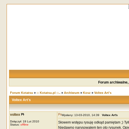
Forum archiwalne,
Forum Kotatsu
»
:: Kotatsu.pl ::..
»
Archiwum
»
Kosz
»
Voltex Art's
Voltex Art's
voltex
Wysłany: 13-03-2010, 14:39
Voltex Art's
Dołączył: 19 Lut 2010
Słowem wstępu rysuję odkąd pamiętam ;) Tylk
Status:
offline
Niedawno narysowałem ten oto rysunek. Opier