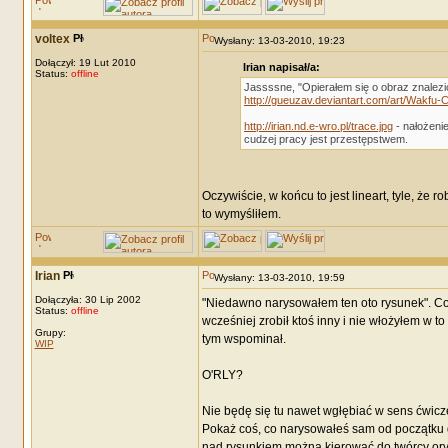
voltex
Wysłany: 13-03-2010, 19:23
Dołączył: 19 Lut 2010
Irian napisał/a:
Status:
offline
Jassssne, "Opierałem się o obraz znalezio
http://gueuzav.deviantart.com/art/Wakfu
http://irian.nd.e-wro.pl/trace.jpg
- nałożenie
cudzej pracy jest przestępstwem.
Oczywiście, w końcu to jest lineart, tyle, że 
to wymyśliłem.
Irian
Wysłany: 13-03-2010, 19:59
Dołączyła: 30 Lip 2002
"Niedawno narysowałem ten oto rysunek". Co 
Status:
offline
wcześniej zrobił ktoś inny i nie włożyłem w to
Grupy:
tym wspominał.
WIP
O'RLY?
Nie będę się tu nawet wgłębiać w sens ćwicz
Pokaż coś, co narysowałeś sam od początku 
nad rysunkiem można kierować do twórcy ory