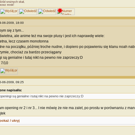
śród srożnych skał,
przez mrok!
04-06-2009, 18:00
ym się z tym...
świetna, ale anime też ma swoje plusy i jest ich naprawdę wiele:
etna, lecz czasem monotonna
etne na początku, później troche nudne, i dopiero po pojawieniu się klanu noah na
trzymie, chociaż za bardzo przeciągany
gi są genialne i tutaj nikt na pewno nie zaprzeczy:D
 7/10
05-06-2009, 09:25
one napisał/a:
 openingi są genialne i tutaj nikt na pewno nie zaprzeczy:D
am opening nr 2 i nr 3... I nie mówię że nie ma zalet, po prostu w porównaniu z m
tek
pokaż / ukryj
________