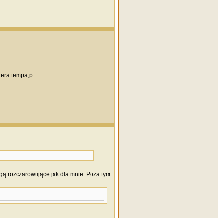
biera tempa;p
angą rozczarowujące jak dla mnie. Poza tym