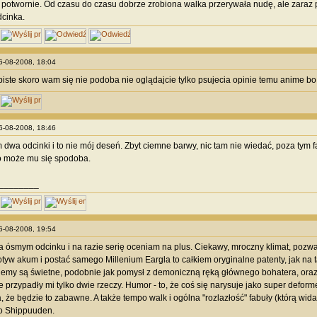
potwornie. Od czasu do czasu dobrze zrobiona walka przerywała nudę, ale zaraz 
dcinka.
06-08-2008, 18:04
iste skoro wam się nie podoba nie oglądajcie tylko psujecia opinie temu anime bo
06-08-2008, 18:46
dwa odcinki i to nie mój deseń. Zbyt ciemne barwy, nic tam nie wiedać, poza tym fa
 to może mu się spodoba.
________
06-08-2008, 19:54
a ósmym odcinku i na razie serię oceniam na plus. Ciekawy, mroczny klimat, pozw
tyw akum i postać samego Millenium Eargla to całkiem oryginalne patenty, jak na t
lemy są świetne, podobnie jak pomysł z demoniczną ręką głównego bohatera, oraz 
e przypadły mi tylko dwie rzeczy. Humor - to, że coś się narysuje jako super deforme
 że będzie to zabawne. A także tempo walk i ogólna "rozlazłość" fabuły (którą widać 
to Shippuuden.