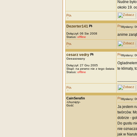
Nudne było 
około 19. o
Dezerter141
Wysłany: 
Dołączył: 06 Sie 2008
anime zarąb
Status:
offline
cesarz vedry
Wysłany: 
Geeasowany
Ogladnełem 
Dołączył: 27 Gru 2005
te klimaty,
Skąd: na pewno nie z tego świata
Status:
offline
_________
CainSerafin
Wysłany: 
-
Usunięty
-
Gość
Ja jestem n
twórców. Mo
dobrze - go
Do gustu ni
nie oznacza,
jak w Naru