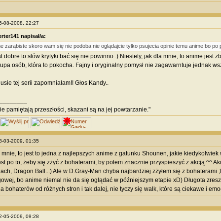
06-08-2008, 22:27
rter141 napisał/a:
e zarąbiste skoro wam się nie podoba nie oglądajcie tylko psujecia opinie temu anime bo po 
st dobre to słów krytyki bać się nie powinno :) Niestety, jak dla mnie, to anime jest 
rupa osób, która to pokocha. Fajny i oryginalny pomysł nie zagawarntuje jednak wsz
usie tej serii zapomniałam!! Głos Kandy..
________
nie pamiętają przeszłości, skazani są na jej powtarzanie."
28-03-2009, 01:35
a mnie, to jest to jedna z najlepszych anime z gatunku Shounen, jakie kiedykolwie
est po to, żeby się zżyć z bohaterami, by potem znacznie przyspieszyć z akcją ^^ A
each, Dragon Ball...) Ale w D.Gray-Man chyba najbardziej zżyłem się z bohaterami ;
owej, bo anime niemal nie da się oglądać w późniejszym etapie xD) Długota zresztą 
 bohaterów od różnych stron i tak dalej, nie tyczy się walk, które są ciekawe i e
22-05-2009, 09:28