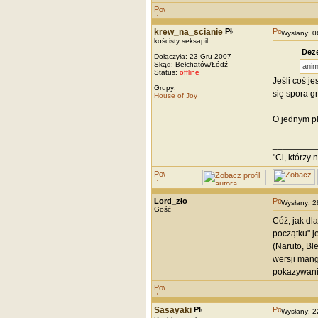
krew_na_scianie
Wysłany: 
kościsty seksapil
Deze
Dołączyła: 23 Gru 2007
Skąd: Bełchatów/Łódź
anim
Status:
offline
Jeśli coś je
Grupy:
się spora g
House of Joy
O jednym pl
_________
"Ci, którzy 
Lord_zło
Wysłany: 
Gość
Cóż, jak dl
początku" j
(Naruto, Bl
wersji mang
pokazywania
Sasayaki
Wysłany: 