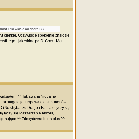
prostu nie wiecie co dobra BB
zbyt cienkie. Oczywiście spokojnie znajdzie
ystkiego - jak widac po D. Gray - Man.
k widziałem ^^ Tak zwana "nuda na
kurat długota jest typowa dla shounenów
D (No chyba, że Dragon Ball, ale tyczy się
tyczy się rozszerzania historii,
mocjonujące ^^ Zdecydowanie na plus ^^