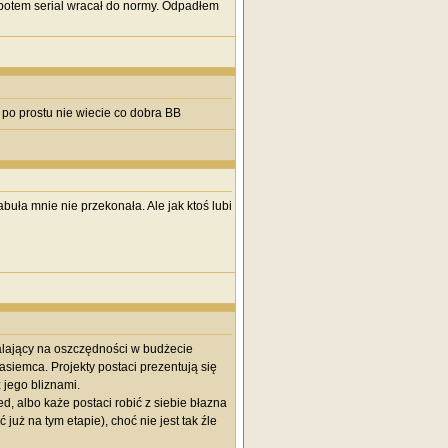
potem serial wracał do normy. Odpadłem
 po prostu nie wiecie co dobra BB
buła mnie nie przekonała. Ale jak ktoś lubi
alający na oszczędności w budżecie
asiemca. Projekty postaci prezentują się
jego bliznami.
d, albo każe postaci robić z siebie błazna
już na tym etapie), choć nie jest tak źle