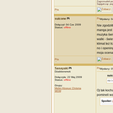
Zagrzmudnił po
Sapgulcząc po
suicone
Wysłany: 
Dołączył: 04 Cze 2009
Nie zgodziłb
Status:
offline
manga jest 
muzyka świ
walki - świ
klimat też 
no i openin
moja ocena
Sasayaki
Wysłany: 
Dżabbersmok
suic
Dołączyła: 22 Maj 2009
Status:
offline
no i
Grupy:
Melior Absque Chrisma
Oj tak koch
WOM
pomineli wą
Spoiler:
_________