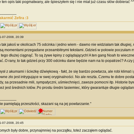
e ten opis taki pogmatwany, ale śpieszyłem się i nie miał już czasu słów dobierać ^^
________
nakarmić Zefira :3
21-07-2008, 20:39
 tak jakoś w okolicach 75 odcinka i jedno wiem - dawno nie widziałam tak długiej, 
są momentami przegadane przeambitnymi tekstami..Gdzieś w połowie poczułam ma
i tego dłużej ciągnąć. To są żywe kpiny z oglądających! A ten gang Noah to wieczne 
tać..O rany, to tak gdzieś przy 300 odcinku dane będzie nam na to popatrzeć? A czy j
ysł z akumami i ścieżkę dźwiękową - fakt, że się bardzo powtarza, ale robi klimat i
ówne zło jest intrygujące w swej oryginalności. No ale reszta..Czemu te dobre posta
y, sa przesadnie mili, sympatyczni, uśmiechnięci, zawsze pomocni itp. Historie b
eż jest średnich lotów..Po prostu średni tasiemiec, który gwarantuje długie oglądan
________
nie pamiętają przeszłości, skazani są na jej powtarzanie."
21-07-2008, 20:45
omych były dobre, przynajmniej na początku, toteż zacząłem oglądać.