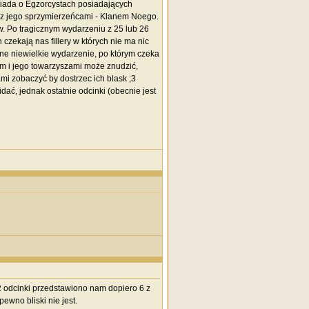
wiada o Egzorcystach posiadających
raz jego sprzymierzeńcami - Klanem Noego.
. Po tragicznym wydarzeniu z 25 lub 26
czekają nas fillery w których nie ma nic
jne niewielkie wydarzenie, po którym czeka
nem i jego towarzyszami może znudzić,
mi zobaczyć by dostrzec ich blask ;3
dać, jednak ostatnie odcinki (obecnie jest
 odcinki przedstawiono nam dopiero 6 z
ewno bliski nie jest.