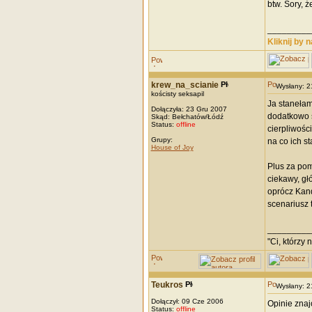
btw. Sory, ż
_________
Kliknij by 
krew_na_scianie
Wysłany: 
kościsty seksapil
Ja stanełam
Dołączyła: 23 Gru 2007
dodatkowo 
Skąd: Bełchatów/Łódź
Status:
offline
cierpliwośc
Grupy:
na co ich s
House of Joy
Plus za pom
ciekawy, gł
oprócz Kand
scenariusz t
_________
"Ci, którzy 
Teukros
Wysłany: 
Dołączył: 09 Cze 2006
Opinie znaj
Status:
offline