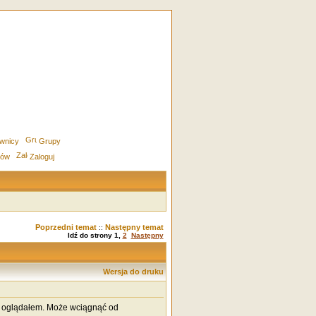
wnicy
Grupy
rów
Zaloguj
Poprzedni temat
Następny temat
::
Idź do strony
1
,
2
Następny
Wersja do druku
ie oglądałem. Może wciągnąć od