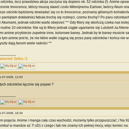
odcinka, lecz prawdziwa akcja zaczyna się dopiero ok. 52 odcinka (!). Anime opo
bronie Innocence, którzy muszą stawić czoło Milenijnemu Earlowi, twórcy Akum o
sze odcinki będziemy dowiadać się co to Innocence, poznamy głównych bohaterów
e pamiętam dokładnie) fabuła trochę się rozkręci, czemu trochę? Po paru odcinkach 
z Akumami, jednak odcinki warto obejrzeć ^^ Gdy filery się skończą czeka nas kole
 nudne 10 odcinków. Nie są to fillery jednak ciągłe uganianie się Lulubell za Alle
ym anime przybierze zupełnie inne, kolorowe barwy. Jednak by te barwy musicie sa
 tym anime jest to, że nie które walki ciągną się przez parę odcinków i końca nie wi
wyszły dają fanom wiele radości ^^
________
nakarmić Zefira :3
21-07-2008, 12:00
 tych odcinków łącznie się pojawi ?
________
21-07-2008, 18:34
 pojęcia. Anime i manga cały czas wychodzi, możemy tylko przypuszczać ;/ Na 92
mba! w mandze aż 7! xD) z czego i tak nie znamy ich pełnej mocy, więc koniec na p