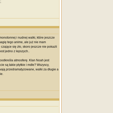
;
monotonnej i nudnej walki, które jeszcze
gię tego anime, ale już nie mam
czające się zło, skoro jeszcze nie pokazli
est jedno z lepszych..
 podkreśla atmosferę. Klan Noah jest
cie są takie płytkie i mdłe? Wszyscy,
ywają przedramatyzowane, walki za długie a
ie.