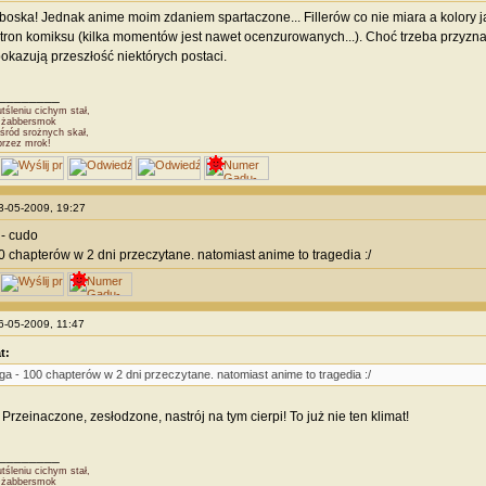
boska! Jednak anime moim zdaniem spartaczone... Fillerów co nie miara a kolory j
stron komiksu (kilka momentów jest nawet ocenzurowanych...). Choć trzeba przyznać
pokazują przeszłość niektórych postaci.
________
śleniu cichym stał,
Dżabbersmok
śród srożnych skał,
przez mrok!
23-05-2009, 19:27
- cudo
 chapterów w 2 dni przeczytane. natomiast anime to tragedia :/
26-05-2009, 11:47
t:
a - 100 chapterów w 2 dni przeczytane. natomiast anime to tragedia :/
 Przeinaczone, zesłodzone, nastrój na tym cierpi! To już nie ten klimat!
________
śleniu cichym stał,
Dżabbersmok