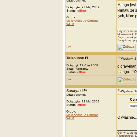
Dżabbersmok
Manga jest 
Dołączyła: 22 Maj 2009
klimatu ze 
Status:
offline
tych, które 
Grupy:
Melior Absque Chrisma
WOM
_________
Gdy w czarsmut
Płomiennooki 
Zagrzmudnił po
Sapgulcząc po
Taikoubou
Wysłany: 
Dołączył: 19 Cze 2008
d.gray-man 
Skąd: Rzeszów
manga - 100
Status:
offline
Sasayaki
Wysłany: 
Dżabbersmok
Cyta
Dołączyła: 22 Maj 2009
Status:
offline
mang
Grupy:
Melior Absque Chrisma
O właśnie...
WOM
_________
Gdy w czarsmut
Płomiennooki 