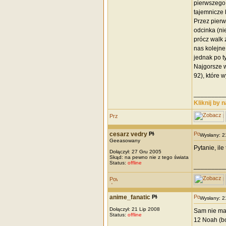
pierwszego 
tajemnicze 
Przez pierw
odcinka (ni
prócz walk 
nas kolejne
jednak po t
Najgorsze w
92), które 
_________
Kliknij by 
cesarz vedry
Wysłany: 
Geeasowany
Pytanie, ile
Dołączył: 27 Gru 2005
Skąd: na pewno nie z tego świata
Status:
offline
_________
anime_fanatic
Wysłany: 
Dołączył: 21 Lip 2008
Sam nie mam
Status:
offline
12 Noah (bo