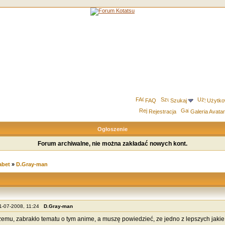
FAQ
Szukaj
Użytko
Rejestracja
Galeria Avata
Ogłoszenie
Forum archiwalne, nie można zakładać nowych kont.
abet
»
D.Gray-man
21-07-2008, 11:24
D.Gray-man
emu, zabrakło tematu o tym anime, a muszę powiedzieć, ze jedno z lepszych jak