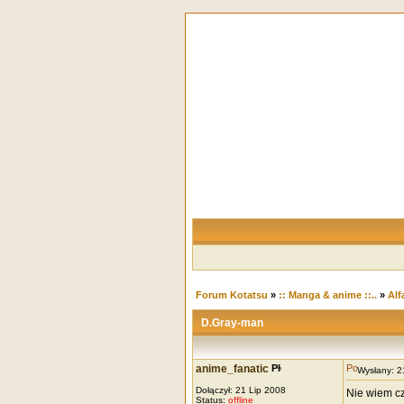
Forum Kotatsu
»
:: Manga & anime ::..
»
Alf
D.Gray-man
anime_fanatic
Wysłany: 
Dołączył: 21 Lip 2008
Nie wiem cz
Status:
offline