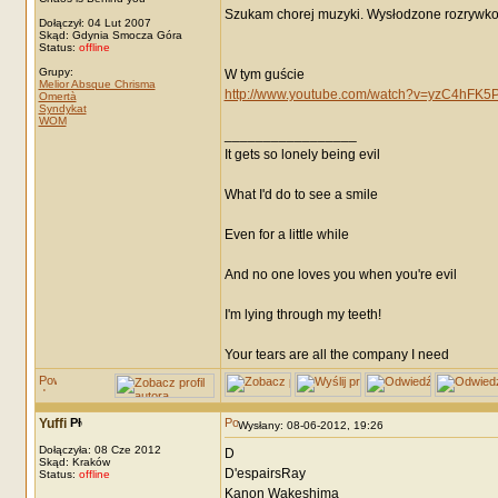
Szukam chorej muzyki. Wysłodzone rozrywko
Dołączył: 04 Lut 2007
Skąd: Gdynia Smocza Góra
Status:
offline
Grupy:
W tym guście
Melior Absque Chrisma
http://www.youtube.com/watch?v=yzC4hFK5
Omertà
Syndykat
WOM
_________________
It gets so lonely being evil
What I'd do to see a smile
Even for a little while
And no one loves you when you're evil
I'm lying through my teeth!
Your tears are all the company I need
Yuffi
Wysłany: 08-06-2012, 19:26
Dołączyła: 08 Cze 2012
D
Skąd: Kraków
D'espairsRay
Status:
offline
Kanon Wakeshima