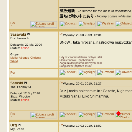
_________________
温故知新
-
To search for the old is to understand
勝ちは鞘の中にあり
-
Victory comes while the s
Sasayaki
Wysłany: 23-08-2009, 16:06
Dżabbersmok
SNoW... taka mroczna, nastrojowa muzyczka^
Dołączyła: 22 Maj 2009
Status:
offline
_________________
Grupy:
Gdy w czarsmutśleniu cichym stał,
Melior Absque Chrisma
Płomiennooki Dżabbersmok
WOM
Zagrzmudnił pośród srożnych skał,
Sapgulcząc poprzez mrok!
Satoshi
Wysłany: 20-01-2010, 21:27
Yaoi Fanboy :3
Ja z j-rocka polecam m.in.: Gazette, Nightmar
Dołączył: 12 Sty 2010
Mizuki Nana i Eiko Shimamiya.
Skąd: Wrocław
Status:
offline
_________________
Ol'g
Wysłany: 10-02-2010, 13:52
Miyu-chan