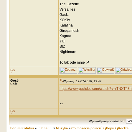
The Gazette
Versailles
Gackt
KOKIA
Kalafina
Girugamesh
Kagraa
YUI
SID
Nightmare
To tak ode mnie ;P
Gość
Wysłany: 17-07-2016, 19:47
Gość
https://www.youtube.com/watch?v=rTNXT48h
^^
Wyświetl posty z ostatnich:
Forum Kotatsu
»
:: Inne ::..
»
Muzyka
»
Co możecie polecić z jPopu / jRock'a