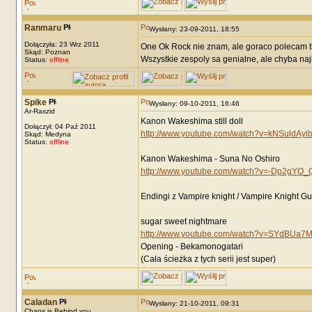
Ranmaru
Wysłany: 23-09-2011, 18:55
Dołączyła: 23 Wrz 2011
One Ok Rock nie znam, ale goraco polecam t
Skąd: Poznan
Wszystkie zespoly sa genialne, ale chyba najb
Status:
offline
Spike
Wysłany: 09-10-2011, 16:46
Ar-Raszid
Kanon Wakeshima still doll
Dołączył: 04 Paź 2011
http://www.youtube.com/watch?v=kNSuldAyi
Skąd: Medyna
Status:
offline
Kanon Wakeshima - Suna No Oshiro
http://www.youtube.com/watch?v=-Dp2gYO_Q
Endingi z Vampire knight / Vampire Knight Gui
sugar sweet nightmare
http://www.youtube.com/watch?v=SYdBUa7
Opening - Bekamonogatari
(Cała ścieżka z tych serii jest super)
Caladan
Wysłany: 21-10-2011, 09:31
Chaos is Behind you