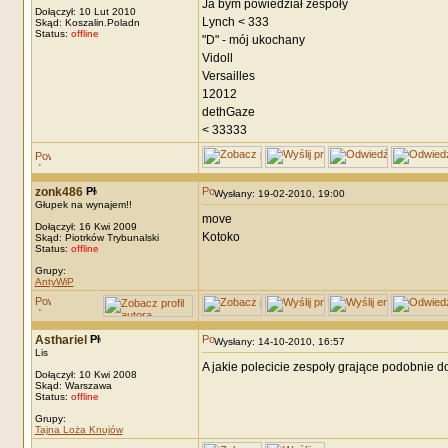
Ja bym powiedział zespoły
Dołączył: 10 Lut 2010
Lynch < 333
Skąd: Koszalin.Poladn
Status:
offline
"D" - mój ukochany
Vidoll
Versailles
12012
dethGaze
< 33333
zonk486
Wysłany: 19-02-2010, 19:00
Głupek na wynajem!!
move
Dołączył: 16 Kwi 2009
Kotoko
Skąd: Piotrków Trybunalski
Status:
offline
Grupy:
AntyWiP
Asthariel
Wysłany: 14-10-2010, 16:57
Lis
A jakie polecicie zespoły grające podobnie d
Dołączył: 10 Kwi 2008
Skąd: Warszawa
Status:
offline
Grupy:
Tajna Loża Knujów