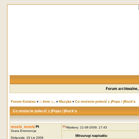
Forum archiwalne,
Forum Kotatsu
»
:: Inne ::..
»
Muzyka
»
Co możecie polecić z jPopu / jRock'a
Co możecie polecić z jPopu / jRock'a
moshi_moshi
Wysłany: 21-08-2009, 17:43
Szara Emonencja
Mitsurugi napisał/a:
Dołączyła: 19 Lis 2006