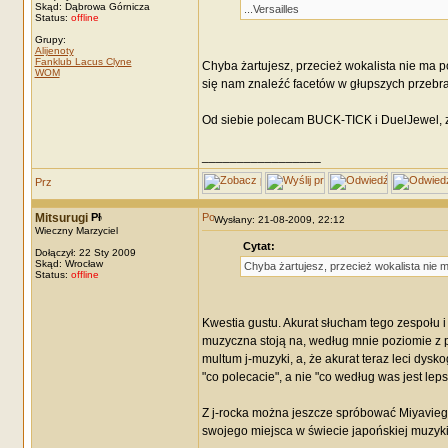
Skąd: Dąbrowa Górnicza
...Versailles
Status:
offline
Grupy:
Alijenoty
Fanklub Lacus Clyne
Chyba żartujesz, przecież wokalista nie ma po
WOM
się nam znaleźć facetów w głupszych przebr
Od siebie polecam BUCK-TICK i DuelJewel, 
_________________
Mitsurugi
Wysłany: 21-08-2009, 22:12
Wieczny Marzyciel
Cytat:
Dołączył: 22 Sty 2009
Skąd: Wrocław
Chyba żartujesz, przecież wokalista nie m
Status:
offline
Kwestia gustu. Akurat słucham tego zespołu 
muzyczna stoją na, według mnie poziomie z p
multum j-muzyki, a, że akurat teraz leci dysk
"co polecacie", a nie "co według was jest lep
Z j-rocka można jeszcze spróbować Miyavie
swojego miejsca w świecie japońskiej muzyki 