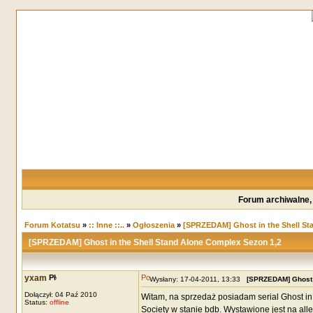
Forum archiwalne,
Forum Kotatsu
»
:: Inne ::..
»
Ogłoszenia
»
[SPRZEDAM] Ghost in the Shell St
[SPRZEDAM] Ghost in the Shell Stand Alone Complex Sezon 1,2
yxam
Wysłany: 17-04-2011, 13:33
[SPRZEDAM] Ghost i
Dołączył: 04 Paź 2010
Witam, na sprzedaż posiadam serial Ghost in 
Status:
offline
Society w stanie bdb. Wystawione jest na alle