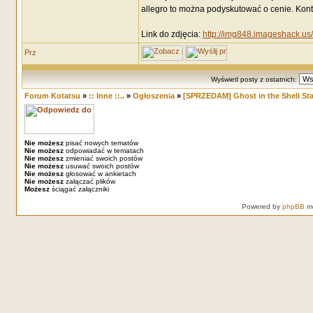
allegro to można podyskutować o cenie. Kon
Link do zdjęcia:
http://img848.imageshack.us/
Wyświetl posty z ostatnich:
Forum Kotatsu
»
:: Inne ::..
»
Ogłoszenia
»
[SPRZEDAM] Ghost in the Shell St
Nie możesz
pisać nowych tematów
Nie możesz
odpowiadać w tematach
Nie możesz
zmieniać swoich postów
Nie możesz
usuwać swoich postów
Nie możesz
głosować w ankietach
Nie możesz
załączać plików
Możesz
ściągać załączniki
Powered by
phpBB
mo