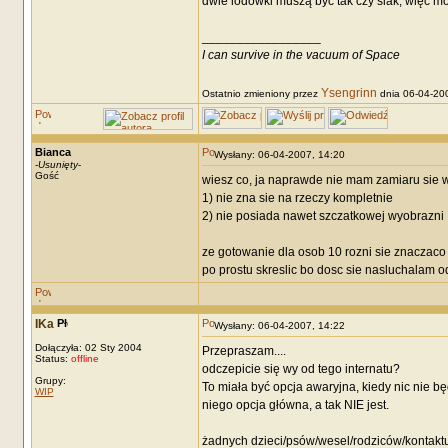
dwie lodówki muszą być tak czy siak, więc m
_________________
I can survive in the vacuum of Space
Ysengrinn
Ostatnio zmieniony przez
dnia 06-04-200
Bianca
Wysłany: 06-04-2007, 14:20
-
Usunięty
-
Gość
wiesz co, ja naprawde nie mam zamiaru sie 
1) nie zna sie na rzeczy kompletnie
2) nie posiada nawet szczatkowej wyobrazni
ze gotowanie dla osob 10 rozni sie znaczaco
po prostu skreslic bo dosc sie nasluchalam od
IKa
Wysłany: 06-04-2007, 14:22
Dołączyła: 02 Sty 2004
Przepraszam....
Status:
offline
odczepicie się wy od tego internatu?
Grupy:
To miała być opcja awaryjna, kiedy nic nie b
WIP
niego opcja główna, a tak NIE jest.
żadnych dzieci/psów/wesel/rodziców/kontaktu