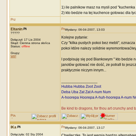
1) ile palnikow masz na mysli pod "kuchenka
2) kto bedzie na tej kuchence gotowac dla tyc
Eltanin
Wysłany: 06-04-2007, 13:03
?????
Kolejne pytanie:
Dołączył: 17 Lis 2004
Czy "kilka pustych pokoi bez mebli", oznacza 
Skąd: Ciemna strona słońca
Status:
offline
pokoi które nalezy solidnie wyremontować/w
Grupy:
WIP
I podpisuję się pod Biankowym " kto bedzie na
janotów gotować nie dość, ze potrafi to jeszcz
praktycznie niczym innym...
_________________
Hubba Hubba Zoot Zoot
Deba Uba Zat Zat A-num Num
A-hoorepa Hoorepa A-huh-hoorepa A-num N
Be kind to dragons, for thou art crunchy and 
IKa
Wysłany: 06-04-2007, 13:17
Dołączyła: 02 Sty 2004
Chwileczkę. To jest wersja bardzo alternatywn