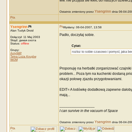
ww. nie przyjda sie kleic do naszych dziewc
Ysengrinn
Ostatnio zmieniony przez
dnia 06-04-200
Ysengrinn
Wysłany: 06-04-2007, 13:58
Alan Tudyk Droid
Padło, doczytaj sobie.
Dołączył: 11 Maj 2003
Skąd: дикая охота
Status:
offline
Cytat:
Grupy:
rozloz to sobie czasowo i pomysl, jaka be
AntyWiP
Tajna Loża Knujów
WOM
Proponuję na herbatki zorganizować czajniki 
problem... Poza tym na kuchenki dostaną prio
okazji połowę zjazdu przygotowaniami.
EDIT= A lodówkę dodatkową zapewne dałoby s
mają...
_________________
I can survive in the vacuum of Space
Ysengrinn
Ostatnio zmieniony przez
dnia 06-04-200