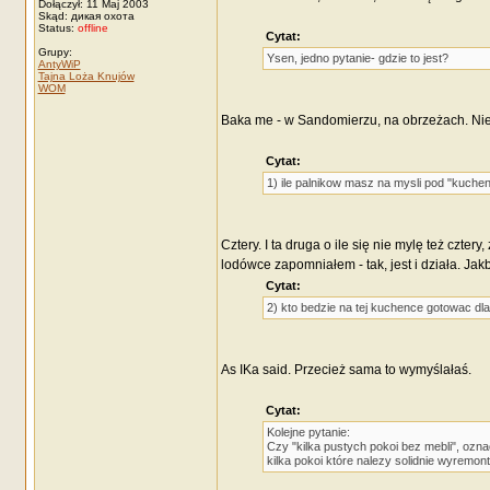
Dołączył: 11 Maj 2003
Skąd: дикая охота
Status:
offline
Cytat:
Grupy:
Ysen, jedno pytanie- gdzie to jest?
AntyWiP
Tajna Loża Knujów
WOM
Baka me - w Sandomierzu, na obrzeżach. Nies
Cytat:
1) ile palnikow masz na mysli pod "kuch
Cztery. I ta druga o ile się nie mylę też czte
lodówce zapomniałem - tak, jest i działa. Ja
Cytat:
2) kto bedzie na tej kuchence gotowac dla
As IKa said. Przecież sama to wymyślałaś.
Cytat:
Kolejne pytanie:
Czy "kilka pustych pokoi bez mebli", ozn
kilka pokoi które nalezy solidnie wyrem