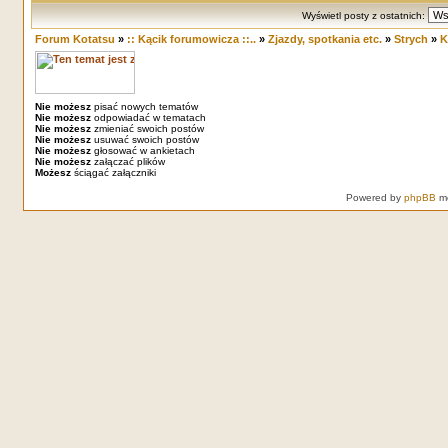
Wyświetl posty z ostatnich:
Forum Kotatsu
»
:: Kącik forumowicza ::..
»
Zjazdy, spotkania etc.
»
Strych
»
K
Nie możesz
pisać nowych tematów
Nie możesz
odpowiadać w tematach
Nie możesz
zmieniać swoich postów
Nie możesz
usuwać swoich postów
Nie możesz
głosować w ankietach
Nie możesz
załączać plików
Możesz
ściągać załączniki
Powered by
phpBB
mo