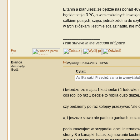
Eltanin a planujesz, że będzie nas ponad 40?
będzie sesja RPG, a w mieszkalnych inwazja gr
całkiem pustych, część jednak zdolna do uż
w tych z łóżkami jest miejsca aż nadto, nie mó
_________________
I can survive in the vacuum of Space
Bianca
Wysłany: 06-04-2007, 13:56
-
Usunięty
-
Gość
Cytat:
As IKa said. Przecież sama to wymyślałaś
i twierdze, ze majac 1 kuchenke i 1 lodowke n
cos robi po raz 1 bedzie to robila duzo dlu
czy bedziemy po raz kolejny przezywac "ale on
a, i jeszcze slowo nie padlo o gankach, noza
podsumowujac: w przypadku opcji internatowe
strony B o kanapki, halas, zajmowanie kuchni