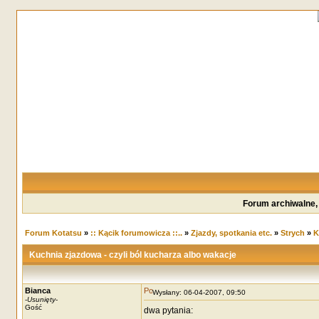
Forum archiwalne,
Forum Kotatsu
»
:: Kącik forumowicza ::..
»
Zjazdy, spotkania etc.
»
Strych
»
K
Kuchnia zjazdowa - czyli ból kucharza albo wakacje
Bianca
Wysłany: 06-04-2007, 09:50
-
Usunięty
-
Gość
dwa pytania: