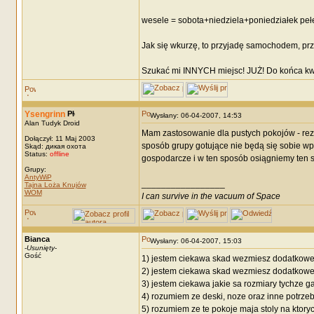
wesele = sobota+niedziela+poniedziałek peł
Jak się wkurzę, to przyjadę samochodem, przyw
Szukać mi INNYCH miejsc! JUŻ! Do końca kw
Ysengrinn
Wysłany: 06-04-2007, 14:53
Alan Tudyk Droid
Mam zastosowanie dla pustych pokojów - reze
Dołączył: 11 Maj 2003
sposób grupy gotujące nie będą się sobie wp
Skąd: дикая охота
Status:
offline
gospodarcze i w ten sposób osiągniemy ten s
Grupy:
AntyWiP
_________________
Tajna Loża Knujów
WOM
I can survive in the vacuum of Space
Bianca
Wysłany: 06-04-2007, 15:03
-
Usunięty
-
Gość
1) jestem ciekawa skad wezmiesz dodatkowe
2) jestem ciekawa skad wezmiesz dodatkowe
3) jestem ciekawa jakie sa rozmiary tychze 
4) rozumiem ze deski, noze oraz inne potrzeb
5) rozumiem ze te pokoje maja stoly na ktoryc