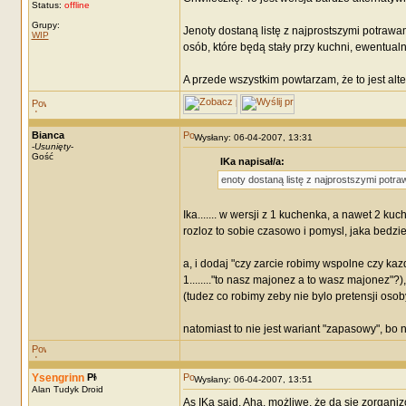
Status:
offline
Grupy:
Jenoty dostaną listę z najprostszymi potrawa
WIP
osób, które będą stały przy kuchni, ewentualnie
A przede wszystkim powtarzam, że to jest alt
Bianca
Wysłany: 06-04-2007, 13:31
-
Usunięty
-
Gość
IKa napisał/a:
enoty dostaną listę z najprostszymi potr
Ika....... w wersji z 1 kuchenka, a nawet 2 ku
rozloz to sobie czasowo i pomysl, jaka bedzie
a, i dodaj "czy zarcie robimy wspolne czy kaz
1........"to nasz majonez a to wasz majonez"?)
(tudez co robimy zeby nie bylo pretensji osob
natomiast to nie jest wariant "zapasowy", bo
Ysengrinn
Wysłany: 06-04-2007, 13:51
Alan Tudyk Droid
As IKa said. Aha, możliwe, że da się zorgan