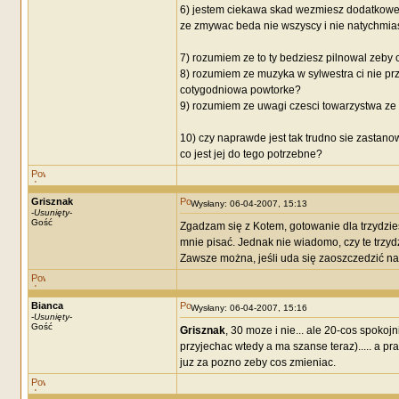
6) jestem ciekawa skad wezmiesz dodatkowe 
ze zmywac beda nie wszyscy i nie natychmia
7) rozumiem ze to ty bedziesz pilnowal zeby c
8) rozumiem ze muzyka w sylwestra ci nie pr
cotygodniowa powtorke?
9) rozumiem ze uwagi czesci towarzystwa ze "
10) czy naprawde jest tak trudno sie zastanow
co jest jej do tego potrzebne?
Grisznak
Wysłany: 06-04-2007, 15:13
-
Usunięty
-
Gość
Zgadzam się z Kotem, gotowanie dla trzydzie
mnie pisać. Jednak nie wiadomo, czy te trzydz
Zawsze można, jeśli uda się zaoszczedzić n
Bianca
Wysłany: 06-04-2007, 15:16
-
Usunięty
-
Gość
Grisznak
, 30 moze i nie... ale 20-cos spokojn
przyjechac wtedy a ma szanse teraz)..... a p
juz za pozno zeby cos zmieniac.