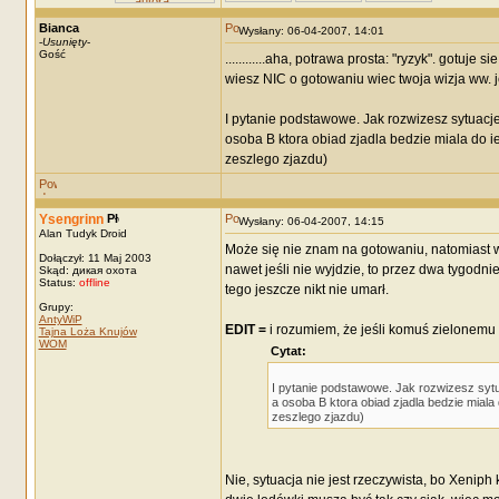
Bianca
Wysłany: 06-04-2007, 14:01
-
Usunięty
-
Gość
............aha, potrawa prosta: "ryzyk". gotu
wiesz NIC o gotowaniu wiec twoja wizja ww. j
I pytanie podstawowe. Jak rozwizesz sytuacje
osoba B ktora obiad zjadla bedzie miala do ie
zeszlego zjazdu)
Ysengrinn
Wysłany: 06-04-2007, 14:15
Alan Tudyk Droid
Może się nie znam na gotowaniu, natomiast wi
Dołączył: 11 Maj 2003
nawet jeśli nie wyjdzie, to przez dwa tygodni
Skąd: дикая охота
Status:
offline
tego jeszcze nikt nie umarł.
Grupy:
AntyWiP
EDIT =
i rozumiem, że jeśli komuś zielonemu
Tajna Loża Knujów
WOM
Cytat:
I pytanie podstawowe. Jak rozwizesz sytu
a osoba B ktora obiad zjadla bedzie miala
zeszlego zjazdu)
Nie, sytuacja nie jest rzeczywista, bo Xeniph 