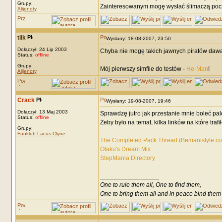
Grupy:
Zainteresowanym mogę wysłać ślimaczą pocztą
Alijenoty
tilk
Wysłany: 18-08-2007, 23:50
Dołączył: 24 Lip 2003
Chyba nie mogę takich jawnych piratów dawać 
Status:
offline
Grupy:
Mój pierwszy simfile do testów -
He-Man
!
Alijenoty
Crack
Wysłany: 19-08-2007, 19:46
Dołączył: 13 Maj 2003
Sprawdzę jutro jak przestanie mnie boleć pal
Status:
offline
Żeby było na temat, kilka linków na które trafił
Grupy:
Fanklub Lacus Clyne
The Completed Pack Thread (Bemanistyle.c
Otaku's Dream Mix
StepMania Directory
_________________
One to rule them all, One to find them,
One to bring them all and in peace bind them