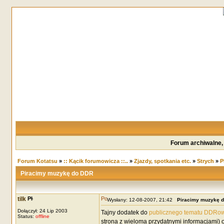
Forum archiwalne,
Forum Kotatsu
»
:: Kącik forumowicza ::..
»
Zjazdy, spotkania etc.
»
Strych
»
P
Piracimy muzykę do DDR
tilk
Wysłany: 12-08-2007, 21:42
Piracimy muzykę 
Dołączył: 24 Lip 2003
Tajny dodatek do
publicznego tematu DDRo
Status:
offline
strona z wieloma przydatnymi informacjami) 