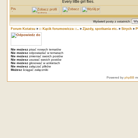
Every little girl flies.
Wyświetl posty z ostatnich:
Forum Kotatsu
»
:: Kącik forumowicza ::..
»
Zjazdy, spotkania etc.
»
Strych
»
P
Nie możesz
pisać nowych tematów
Nie możesz
odpowiadać w tematach
Nie możesz
zmieniać swoich postów
Nie możesz
usuwać swoich postów
Nie możesz
głosować w ankietach
Nie możesz
załączać plików
Możesz
ściągać załączniki
Powered by
phpBB
mo