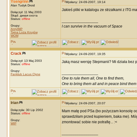
Ysengrinn
Wysłany: 24-09-2007, 19:14
Alan Tudyk Droid
Jakieś pliki w katalogu ze strzałkami z ITG m
Dołączył: 11 Maj 2003
Skąd: дикая охота
Status:
offline
_________________
Grupy:
I can survive in the vacuum of Space
AntyWiP
Tajna Loża Knujów
WOM
Crack
Wysłany: 24-09-2007, 19:35
Dołączył: 13 Maj 2003
Jaką masz wersję Stepmanii? Mi działa bez
Status:
offline
Grupy:
_________________
Fanklub Lacus Clyne
One to rule them all, One to find them,
One to bring them all and in peace bind them
Irian
Wysłany: 24-09-2007, 20:07
Dołączyła: 30 Lip 2002
Mam matę pod PSa (bo pożyczam konsolę od bra
Status:
offline
sprawdziłam przed kupieniem, baka me). Mógłb
Grupy:
zmontować sobie nie potrafię... :<
WIP
_________________