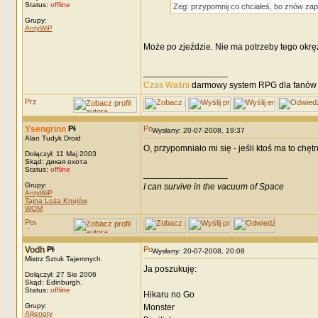
Status:
offline
Zeg: przypomnij co chciałeś, bo znów zap
Grupy:
AntyWiP
Może po zjeździe. Nie ma potrzeby tego okrę
_________________
Czas Waśni
darmowy system RPG dla fanów F
Ysengrinn
Wysłany: 20-07-2008, 19:37
Alan Tudyk Droid
O, przypomniało mi się - jeśli ktoś ma to chę
Dołączył: 11 Maj 2003
Skąd: дикая охота
Status:
offline
_________________
Grupy:
I can survive in the vacuum of Space
AntyWiP
Tajna Loża Knujów
WOM
Vodh
Wysłany: 20-07-2008, 20:08
Mistrz Sztuk Tajemnych.
Ja poszukuję:
Dołączył: 27 Sie 2006
Skąd: Edinburgh.
Status:
offline
Hikaru no Go
Grupy:
Monster
Alijenoty