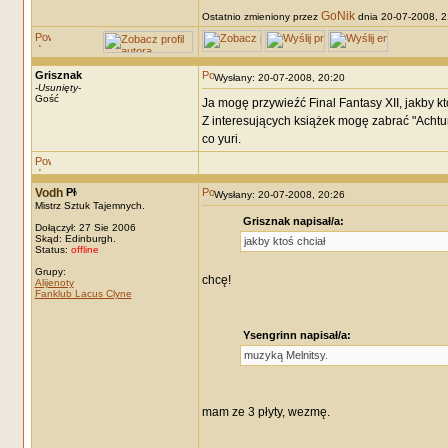
GoNik
Ostatnio zmieniony przez
dnia 20-07-2008, 21
Grisznak
Wysłany: 20-07-2008, 20:20
-
Usunięty
-
Gość
Ja mogę przywieźć Final Fantasy XII, jakby kt
Z interesujących książek mogę zabrać "Achtu
co yuri.
Vodh
Wysłany: 20-07-2008, 20:26
Mistrz Sztuk Tajemnych.
Grisznak napisał/a:
Dołączył: 27 Sie 2006
Skąd: Edinburgh.
jakby ktoś chciał
Status:
offline
Grupy:
chcę!
Alijenoty
Fanklub Lacus Clyne
Ysengrinn napisał/a:
muzyką Melnitsy.
mam ze 3 płyty, wezmę.