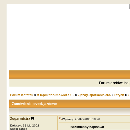
Forum archiwalne,
Forum Kotatsu
»
:: Kącik forumowicza ::..
»
Zjazdy, spotkania etc.
»
Strych
»
Z
Zamówienia przedzjazdowe
Zegarmistrz
Wysłany: 20-07-2008, 18:20
Dołączył: 31 Lip 2002
Bezimienny napisał/a:
Skąd: sanok