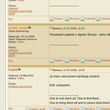
Status:
offline
_________________
Grupy:
Alijenoty
Fanklub Lacus Clyne
WOM
moshi_moshi
Wysłany: 21-07-2008, 11:10
Szara Emonencja
Ponawiam pytanie o Jigoku Shoujo - serio ni
Dołączyła: 19 Lis 2006
Skąd: Dąbrowa Górnicza
Status:
offline
_________________
Grupy:
Alijenoty
Fanklub Lacus Clyne
WOM
Crack
Wysłany: 21-07-2008, 12:03
Dołączył: 13 Maj 2003
Ja mam, wieczorem spróbuję znaleźć
Status:
offline
Grupy:
Edit: znalazłem
Fanklub Lacus Clyne
_________________
One to rule them all, One to find them,
One to bring them all and in peace bind them