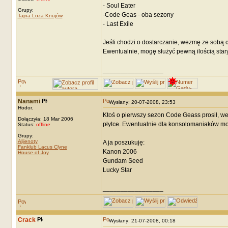
- Soul Eater
Grupy:
-Code Geas - oba sezony
Tajna Loża Knujów
- Last Exile
Jeśli chodzi o dostarczanie, wezmę ze sobą ca
Ewentualnie, mogę służyć pewną ilością stary
_________________
Nanami
Wysłany: 20-07-2008, 23:53
Hodor.
Ktoś o pierwszy sezon Code Geass prosił, we
Dołączyła: 18 Mar 2006
płytce. Ewentualnie dla konsolomaniaków mo
Status:
offline
Grupy:
Alijenoty
A ja poszukuję:
Fanklub Lacus Clyne
Kanon 2006
House of Joy
Gundam Seed
Lucky Star
_________________
Crack
Wysłany: 21-07-2008, 00:18