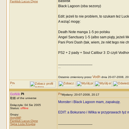
Basilisk
Fanklub Lacus Clyne
Black Lagoon (oba sezony)
Edit: jeżeli to nie problem, to szukam też Luc
A wziąć mogę:
Death Note manga 1-5 po polsku
Angel Sanctuary 1-5 (albo sam piąty, jeżeli Me
Pani Poni Dash (tak, wiem, że nikt tego nie c
PS2 + 2 pady + Soul Calibur 3 :D czyli Vodh
_________________
...
Vodh
Ostatnio zmieniony przez
dnia 20-07-2008, 20:
GoNik
Wysłany: 20-07-2008, 20:17
歌姫 of the universe
Monster i Black Lagoon mam, zapakuję.
Dołączyła: 04 Sie 2005
Status:
offline
EDIT: a Bokurano i Wilka w przyprawach tyż
Grupy:
AntyWiP
Fanklub Lacus Clyne
_________________
Tajna Loża Knujów