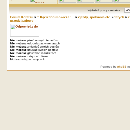
Wyświetl posty z ostatnich:
Forum Kotatsu
»
:: Kącik forumowicza ::..
»
Zjazdy, spotkania etc.
»
Strych
»
Z
przedzjazdowe
Nie możesz
pisać nowych tematów
Nie możesz
odpowiadać w tematach
Nie możesz
zmieniać swoich postów
Nie możesz
usuwać swoich postów
Nie możesz
głosować w ankietach
Nie możesz
załączać plików
Możesz
ściągać załączniki
Powered by
phpBB
mo