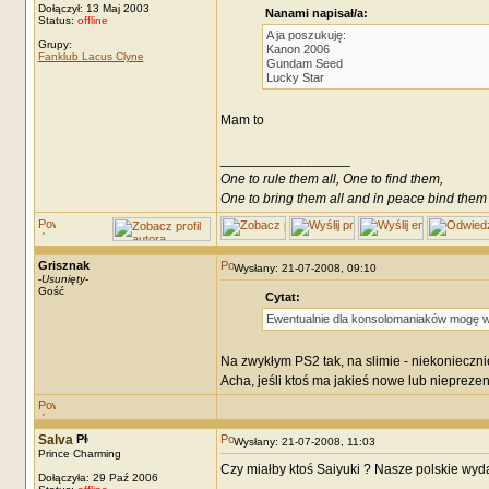
Dołączył: 13 Maj 2003
Nanami napisał/a:
Status:
offline
A ja poszukuję:
Grupy:
Kanon 2006
Fanklub Lacus Clyne
Gundam Seed
Lucky Star
Mam to
_________________
One to rule them all, One to find them,
One to bring them all and in peace bind them
Grisznak
Wysłany: 21-07-2008, 09:10
-
Usunięty
-
Gość
Cytat:
Ewentualnie dla konsolomaniaków mogę wz
Na zwykłym PS2 tak, na slimie - niekonieczni
Acha, jeśli ktoś ma jakieś nowe lub niepreze
Salva
Wysłany: 21-07-2008, 11:03
Prince Charming
Czy miałby ktoś Saiyuki ? Nasze polskie wyd
Dołączyła: 29 Paź 2006