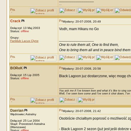
_________________
...
Crack
Wysłany: 20-07-2008, 20:49
Dołączył: 13 Maj 2003
Vodh, mam Hikaru no Go
Status:
offline
Grupy:
_________________
Fanklub Lacus Clyne
One to rule them all, One to find them,
One to bring them all and in peace bind them
BOReK
Wysłany: 20-07-2008, 20:58
Dołączył: 15 Lip 2005
Black Lagoon juz dostarczone, więc mogę cho
Status:
offline
_________________
You ask me if I've known love and what it's like to sing son
Well, I've seen love come and I've seen it shot down, I've s
Daerian
Wysłany: 20-07-2008, 21:42
Wędrowiec Astralny
Osobiście chciałbym poprosić o możliwość zg
Dołączył: 25 Lut 2004
Skąd: Przestrzeń Astralna
(Warszawa)
- Black Lagoon 2 sezon (już jest jeśli dobrze 
Status:
offline