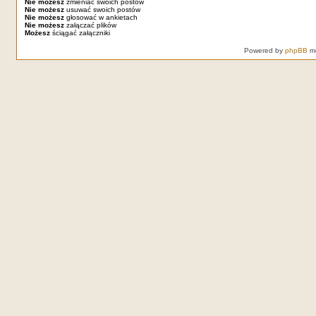
Nie możesz
zmieniać swoich postów
Nie możesz
usuwać swoich postów
Nie możesz
głosować w ankietach
Nie możesz
załączać plików
Możesz
ściągać załączniki
Powered by
phpBB
mo