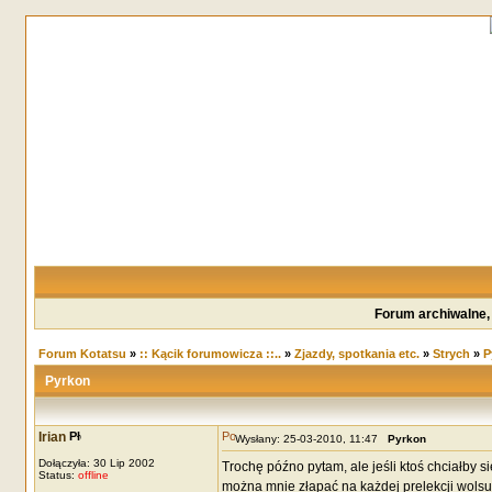
Forum archiwalne,
Forum Kotatsu
»
:: Kącik forumowicza ::..
»
Zjazdy, spotkania etc.
»
Strych
»
P
Pyrkon
Irian
Wysłany: 25-03-2010, 11:47
Pyrkon
Dołączyła: 30 Lip 2002
Trochę późno pytam, ale jeśli ktoś chciałby 
Status:
offline
można mnie złapać na każdej prelekcji wols