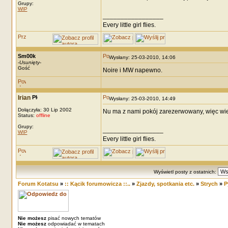
Grupy:
WIP
_________________
Every little girl flies.
Sm00k
Wysłany: 25-03-2010, 14:06
-
Usunięty
-
Gość
Noire i MW napewno.
Irian
Wysłany: 25-03-2010, 14:49
Dołączyła: 30 Lip 2002
Nu ma z nami pokój zarezerwowany, więc wi
Status:
offline
Grupy:
_________________
WIP
Every little girl flies.
Wyświetl posty z ostatnich:
Forum Kotatsu
»
:: Kącik forumowicza ::..
»
Zjazdy, spotkania etc.
»
Strych
»
P
Nie możesz
pisać nowych tematów
Nie możesz
odpowiadać w tematach