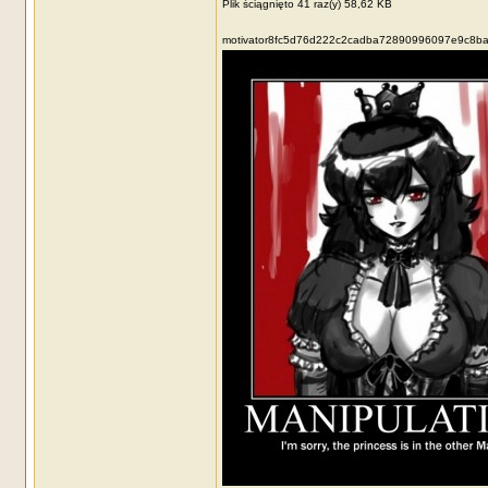
Plik ściągnięto 41 raz(y) 58,62 KB
motivator8fc5d76d222c2cadba72890996097e9c8ba