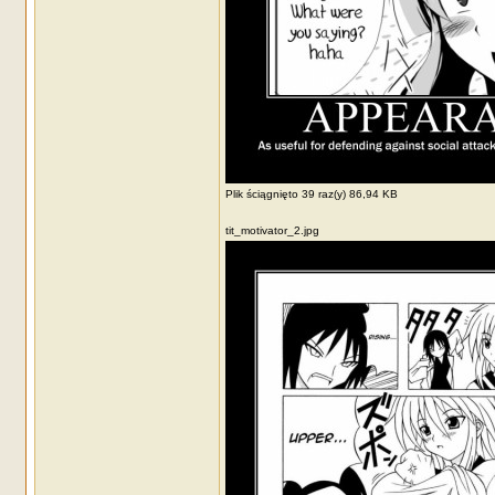
Plik ściągnięto 39 raz(y) 86,94 KB
tit_motivator_2.jpg