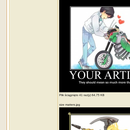
Plik ściągnięto 41 raz(y) 64,75 KB
size matters.jpg