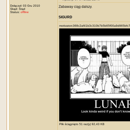
Dołączył: 03 Gru 2010
Zabaway ciąg dalszy.
Skąd: Stąd
Status:
offline
SIGURD
motivatorc368c2af41b3c310b7b5b65f00a9d965bfc7
Plik ściągnięto 51 raz(y) 92,43 KB