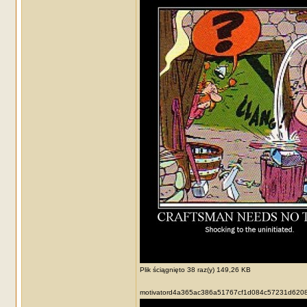
Plik ściągnięto 38 raz(y) 149,26 KB
motivatord4a365ac386a51767cf1d084c57231d6208