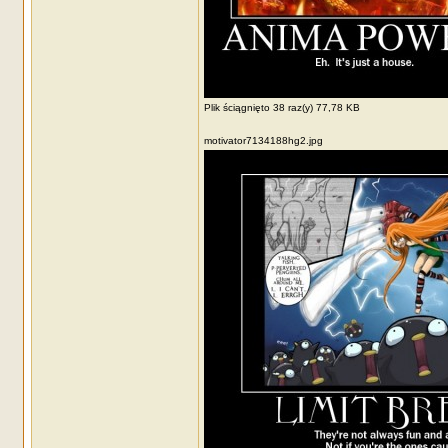
Plik ściągnięto 38 raz(y) 77,78 KB
motivator7134188hg2.jpg