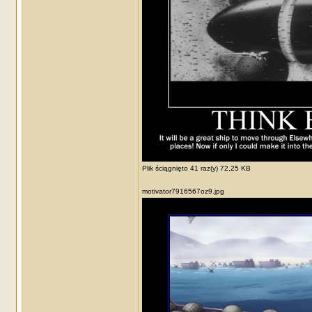
Plik ściągnięto 41 raz(y) 72,25 KB
motivator7916567oz9.jpg