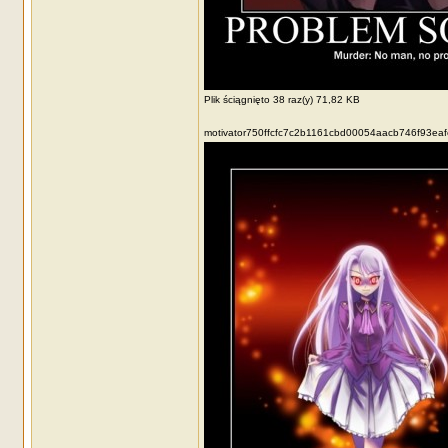
Plik ściągnięto 38 raz(y) 71,82 KB
motivator750ffcfc7c2b1161cbd00054aacb746f93eaf