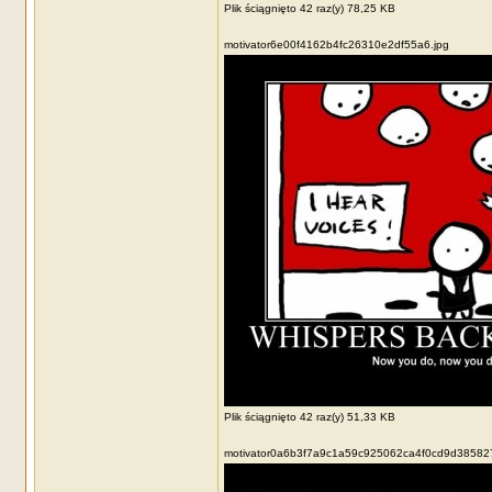
Plik ściągnięto 42 raz(y) 78,25 KB
motivator6e00f4162b4fc26310e2df55a6.jpg
Plik ściągnięto 42 raz(y) 51,33 KB
motivator0a6b3f7a9c1a59c925062ca4f0cd9d385827