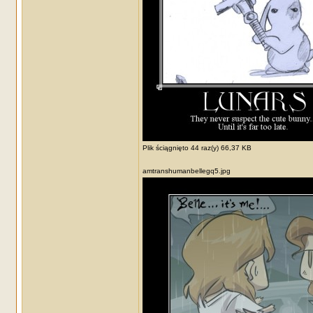
Plik ściągnięto 44 raz(y) 66,37 KB
amtranshumanbellegq5.jpg