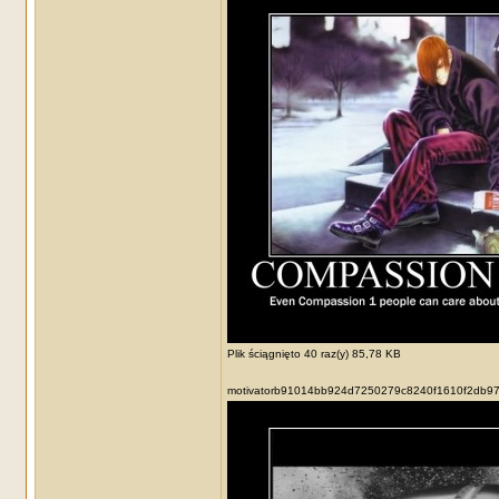
Plik ściągnięto 40 raz(y) 85,78 KB
motivatorb91014bb924d7250279c8240f1610f2db97