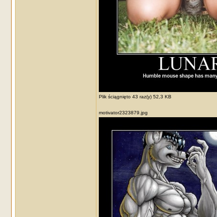
Plik ściągnięto 43 raz(y) 52,3 KB
motivator2323879.jpg