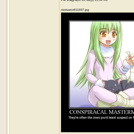
motivator811697.jpg