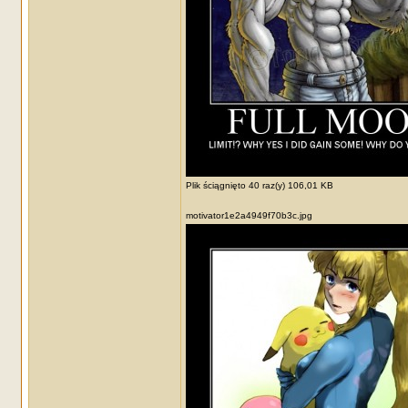
Plik ściągnięto 40 raz(y) 106,01 KB
motivator1e2a4949f70b3c.jpg