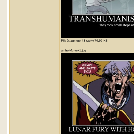
Plik ściągnięto 43 raz(y) 76,96 KB
amholyfuryek1.jpg