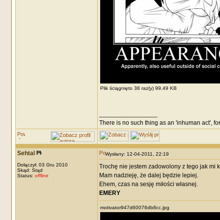
Plik ściągnięto 38 raz(y) 99,49 KB
_________________
There is no such thing as an 'inhuman act', for
Sehtal
Wysłany: 12-04-2011, 22:19
Dołączył: 03 Gru 2010
Trochę nie jestem zadowolony z tego jak mi 
Skąd: Stąd
Mam nadzieję, że dalej będzie lepiej.
Status:
offline
Ehem, czas na sesję miłości własnej.
EMERY
motivator947d60076db8cc.jpg