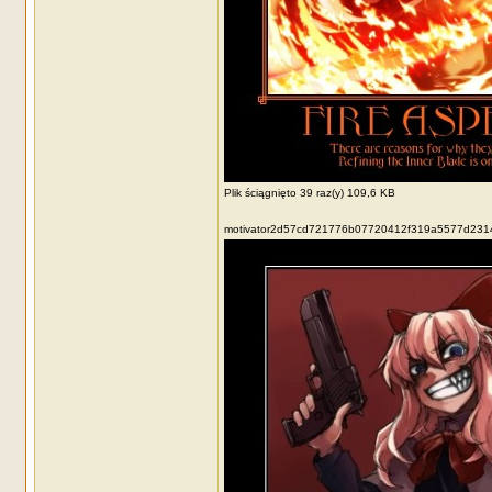
Plik ściągnięto 39 raz(y) 109,6 KB
motivator2d57cd721776b07720412f319a5577d2314