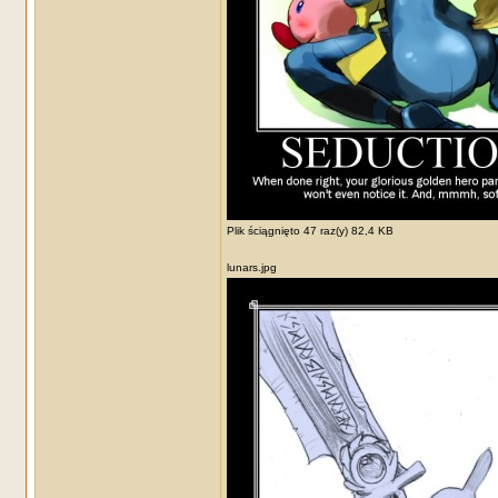
Plik ściągnięto 47 raz(y) 82,4 KB
lunars.jpg