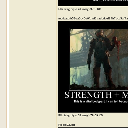
Plik ściągnięto 41 raz(y) 97,2 KB
motivatorb52ea0c45e6fdad6aadcdcef34b7ecc5af4a
Plik ściągnięto 39 raz(y) 79,09 KB
Riders02.jpg