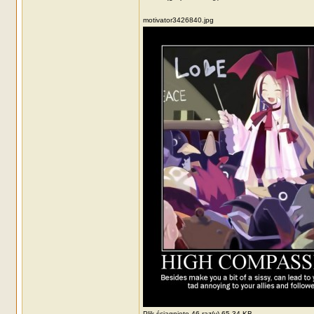
motivator3426840.jpg
Plik ściągnięto 46 raz(y) 65,34 KB