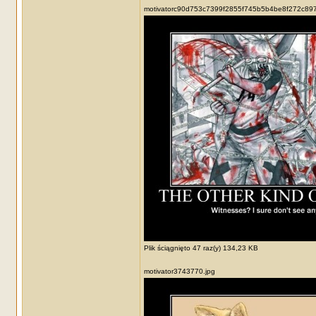
motivatorc90d753c7399f2855f745b5b4be8f272c897
Plik ściągnięto 47 raz(y) 134,23 KB
motivator3743770.jpg