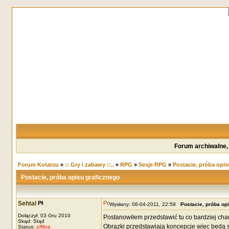
Forum archiwalne,
Forum Kotatsu
»
:: Gry i zabawy ::..
»
RPG
»
Sesje RPG
»
Postacie, próba opis
Postacie, próba opisu graficznego
Sehtal
Wysłany: 06-04-2011, 22:59
Postacie, próba op
Dołączył: 03 Gru 2010
Postanowiłem przedstawić tu co bardziej cha
Skąd: Stąd
Obrazki przedstawiają koncepcje więc będą si
Status:
offline