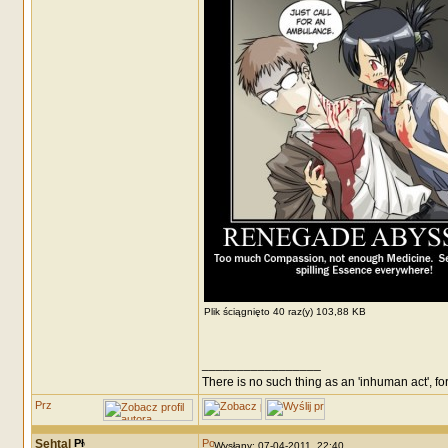
Plik ściągnięto 40 raz(y) 103,88 KB
_________________
There is no such thing as an 'inhuman act', for
Sehtal
Wysłany: 07-04-2011, 22:40