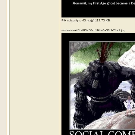
Plik ściągnięto 43 raz(y) 112,73 KB
motivatora46bd83a50cc19ba6a30cb74e1.jpg