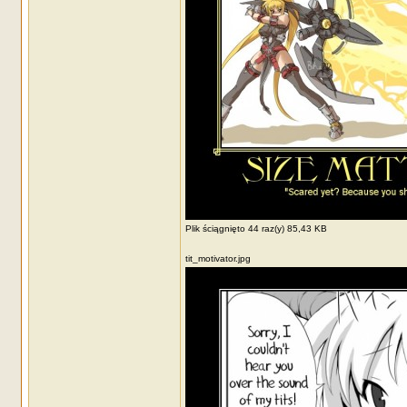
Plik ściągnięto 44 raz(y) 85,43 KB
tit_motivator.jpg