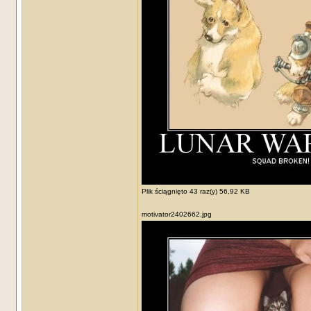
Plik ściągnięto 43 raz(y) 56,92 KB
motivator2402662.jpg