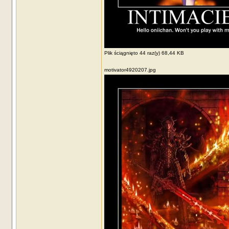
Plik ściągnięto 44 raz(y) 68,44 KB
motivator4920207.jpg