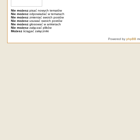
Nie możesz
pisać nowych tematów
Nie możesz
odpowiadać w tematach
Nie możesz
zmieniać swoich postów
Nie możesz
usuwać swoich postów
Nie możesz
głosować w ankietach
Nie możesz
załączać plików
Możesz
ściągać załączniki
Powered by
phpBB
mo