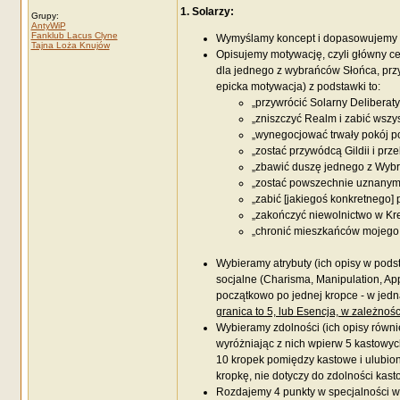
1. Solarzy:
Grupy:
AntyWiP
Fanklub Lacus Clyne
Wymyślamy koncept i dopasowujemy do 
Tajna Loża Knujów
Opisujemy motywację, czyli główny cel
dla jednego z wybrańców Słońca, przy
epicka motywacja) z podstawki to:
„przywrócić Solarny Deliberaty
„zniszczyć Realm i zabić wszy
„wynegocjować trwały pokój p
„zostać przywódcą Gildii i prz
„zbawić duszę jednego z Wybr
„zostać powszechnie uznanym z
„zabić [jakiegoś konkretnego]
„zakończyć niewolnictwo w Kre
„chronić mieszkańców mojego 
Wybieramy atrybuty (ich opisy w podsta
socjalne (Charisma, Manipulation, App
początkowo po jednej kropce - w jedn
granica to 5, lub Esencja, w zależnośc
Wybieramy zdolności (ich opisy równi
wyróżniając z nich wpierw 5 kastowyc
10 kropek pomiędzy kastowe i ulubion
kropkę, nie dotyczy do zdolności kas
Rozdajemy 4 punkty w specjalności 