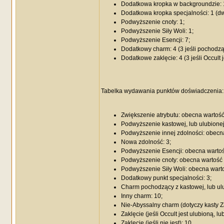
Dodatkowa kropka w backgroundzie: 1 
Dodatkowa kropka specjalności: 1 (dwie
Podwyższenie cnoty: 1;
Podwyższenie Siły Woli: 1;
Podwyższenie Esencji: 7;
Dodatkowy charm: 4 (3 jeśli pochodząc
Dodatkowe zaklęcie: 4 (3 jeśli Occult 
Tabelka wydawania punktów doświadczenia:
Zwiększenie atrybutu: obecna wartość
Podwyższenie kastowej, lub ulubionej
Podwyższenie innej zdolności: obecna
Nowa zdolność: 3;
Podwyższenie Esencji: obecna wartoś
Podwyższenie cnoty: obecna wartość 
Podwyższenie Siły Woli: obecna warto
Dodatkowy punkt specjalności: 3;
Charm pochodzący z kastowej, lub ulu
Inny charm: 10;
Nie-Abyssalny charm (dotyczy kasty Z
Zaklęcie (jeśli Occult jest ulubioną, l
Zaklęcie (jeśli nie jest): 10.