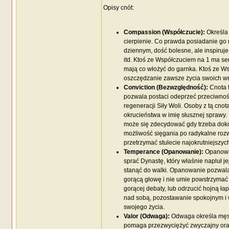
Opisy cnót:
Compassion (Współczucie):
Określa 
cierpienie. Co prawda posiadanie go
dziennym, dość bolesne, ale inspiruj
itd. Ktoś ze Współczuciem na 1 ma se
mają co włożyć do garnka. Ktoś ze W
oszczędzanie zawsze życia swoich wro
Conviction (Bezwzględność):
Cnota t
pozwala postaci odeprzeć przeciwnośc
regeneracji Siły Woli. Osoby z tą cno
okrucieństwa w imię słusznej sprawy.
może się zdecydować gdy trzeba doko
możliwość sięgania po radykalne rozw
przetrzymać stulecie najokrutniejszyc
Temperance (Opanowanie):
Opanowan
sprać Dynastę, który właśnie napluł j
stanąć do walki. Opanowanie pozwal
gorącą głowę i nie umie powstrzyma
gorącej debaty, lub odrzucić hojną ł
nad sobą, pozostawanie spokojnym i 
swojego życia.
Valor (Odwaga):
Odwaga określa męst
pomaga przezwyciężyć zwyczajny oraz 