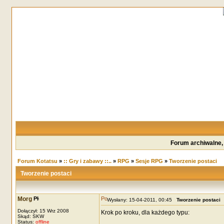
Forum archiwalne,
Forum Kotatsu
»
:: Gry i zabawy ::..
»
RPG
»
Sesje RPG
»
Tworzenie postaci
Tworzenie postaci
Morg
Wysłany: 15-04-2011, 00:45
Tworzenie postaci
Dołączył: 15 Wrz 2008
Krok po kroku, dla każdego typu:
Skąd: SKW
Status:
offline