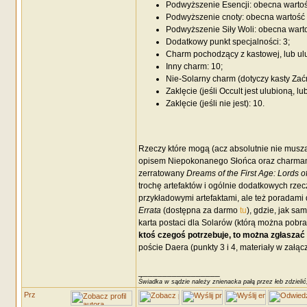
Podwyższenie Esencji: obecna wartoś
Podwyższenie cnoty: obecna wartość 
Podwyższenie Siły Woli: obecna warto
Dodatkowy punkt specjalności: 3;
Charm pochodzący z kastowej, lub ulu
Inny charm: 10;
Nie-Solarny charm (dotyczy kasty Zać
Zaklęcie (jeśli Occult jest ulubioną, l
Zaklęcie (jeśli nie jest): 10.
Rzeczy które mogą (acz absolutnie nie muszą
opisem Niepokonanego Słońca oraz charmami 
zerratowany
Dreams of the First Age: Lords o
trochę artefaktów i ogólnie dodatkowych rzec
przykładowymi artefaktami, ale też poradami d
Errata
(dostępna za darmo
tu
), gdzie, jak s
karta postaci dla Solarów (którą można pobr
ktoś czegoś potrzebuje, to można zgłaszać 
poście Daera (punkty 3 i 4, materiały w załąc
_________________
Świadka w sądzie należy znienacka pałą przez łeb zdzielić