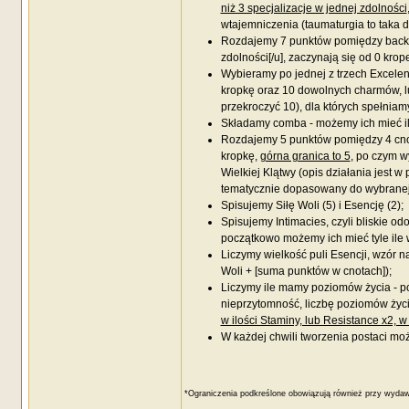
niż 3 specjalizacje w jednej zdolności
wtajemniczenia (taumaturgia to taka 
Rozdajemy 7 punktów pomiędzy backgro
zdolności[/u], zaczynają się od 0 kr
Wybieramy po jednej z trzech Excelen
kropkę oraz 10 dowolnych charmów, lu
przekroczyć 10), dla których spełnia
Składamy comba - możemy ich mieć i
Rozdajemy 5 punktów pomiędzy 4 cnoty
kropkę,
górna granica to 5
, po czym w
Wielkiej Klątwy (opis działania jest 
tematycznie dopasowany do wybranej
Spisujemy Siłę Woli (5) i Esencję (2);
Spisujemy Intimacies, czyli bliskie o
początkowo możemy ich mieć tyle ile 
Liczymy wielkość puli Esencji, wzór na
Woli + [suma punktów w cnotach]);
Liczymy ile mamy poziomów życia - po
nieprzytomność, liczbę poziomów ży
w ilości Staminy, lub Resistance x2, 
W każdej chwili tworzenia postaci 
*Ograniczenia podkreślone obowiązują również przy wyda