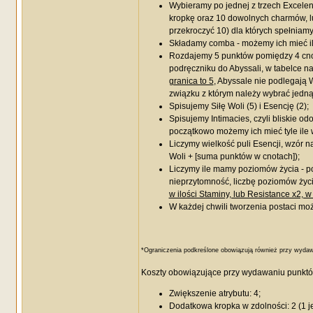
Wybieramy po jednej z trzech Excelen
kropkę oraz 10 dowolnych charmów, lu
przekroczyć 10) dla których spełnia
Składamy comba - możemy ich mieć i
Rozdajemy 5 punktów pomiędzy 4 cnoty
podręczniku do Abyssali, w tabelce na
granica to 5
, Abyssale nie podlegają W
związku z którym należy wybrać jedną
Spisujemy Siłę Woli (5) i Esencję (2);
Spisujemy Intimacies, czyli bliskie o
początkowo możemy ich mieć tyle ile 
Liczymy wielkość puli Esencji, wzór na
Woli + [suma punktów w cnotach]);
Liczymy ile mamy poziomów życia - po
nieprzytomność, liczbę poziomów ży
w ilości Staminy, lub Resistance x2, 
W każdej chwili tworzenia postaci 
*Ograniczenia podkreślone obowiązują również przy wyda
Koszty obowiązujące przy wydawaniu punkt
Zwiększenie atrybutu: 4;
Dodatkowa kropka w zdolności: 2 (1 je