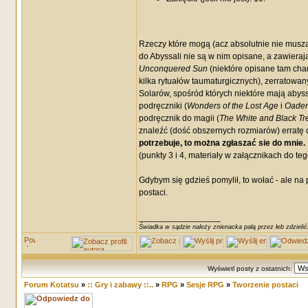
Rzeczy które mogą (acz absolutnie nie muszą
do Abyssali nie są w nim opisane, a zawierają 
Unconquered Sun
(niektóre opisane tam char
kilka rytuałów taumaturgicznych), zerratowa
Solarów, spośród których niektóre mają abyss
podręczniki (
Wonders of the Lost Age
i
Oaden
podręcznik do magii (
The White and Black Tr
znaleźć (dość obszernych rozmiarów) erratę 
potrzebuje, to można zgłaszać sie do mnie.
(punkty 3 i 4, materiały w załącznikach do teg
Gdybym się gdzieś pomylił, to wołać - ale na 
postaci.
_________________
Świadka w sądzie należy znienacka pałą przez łeb zdzielić
Wyświetl posty z ostatnich:
Forum Kotatsu
»
:: Gry i zabawy ::..
»
RPG
»
Sesje RPG
»
Tworzenie postaci