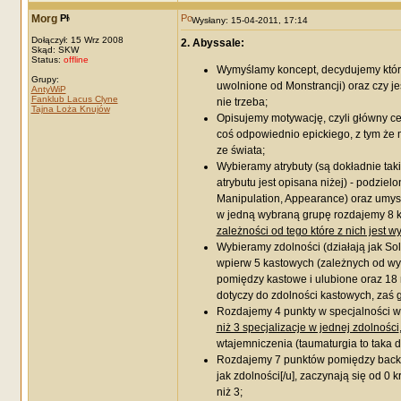
Morg
Wysłany: 15-04-2011, 17:14
Dołączył: 15 Wrz 2008
2. Abyssale:
Skąd: SKW
Status:
offline
Wymyślamy koncept, decydujemy które
Grupy:
uwolnione od Monstrancji) oraz czy je
AntyWiP
Fanklub Lacus Clyne
nie trzeba;
Tajna Loża Knujów
Opisujemy motywację, czyli główny cel
coś odpowiednio epickiego, z tym że
ze świata;
Wybieramy atrybuty (są dokładnie tak
atrybutu jest opisana niżej) - podzielo
Manipulation, Appearance) oraz umysło
w jedną wybraną grupę rozdajemy 8 kr
zależności od tego które z nich jest w
Wybieramy zdolności (działają jak Sol
wpierw 5 kastowych (zależnych od wyb
pomiędzy kastowe i ulubione oraz 18 
dotyczy do zdolności kastowych, zaś
Rozdajemy 4 punkty w specjalności 
niż 3 specjalizacje w jednej zdolności
wtajemniczenia (taumaturgia to taka 
Rozdajemy 7 punktów pomiędzy backgro
jak zdolności[/u], zaczynają się od 
niż 3;