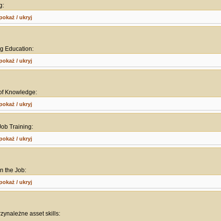
g:
pokaż / ukryj
ng Education:
pokaż / ukryj
 of Knowledge:
pokaż / ukryj
Job Training:
pokaż / ukryj
on the Job:
pokaż / ukryj
rzynależne asset skills: