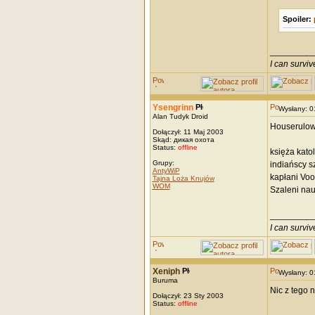
Spoiler:
_________
I can survi
Ysengrinn
Wysłany: 
Alan Tudyk Droid
Houserulow
Dołączył: 11 Maj 2003
Skąd: дикая охота
Status:
offline
księża katol
Grupy:
indiańscy s
AntyWiP
kapłani Voo
Tajna Loża Knujów
WOM
Szaleni na
_________
I can survi
Xeniph
Wysłany: 
Buruma
Nic z tego 
Dołączył: 23 Sty 2003
Status:
offline