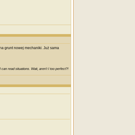
 na grunt nowej mechaniki. Już sama
can read situations. Wait, aren't I too perfect?!