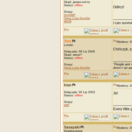
Skąd: дикая охота
Status:
offline
Odlicz!
Grupy:
AntyWiP
_________
Tajna Loża Knujów
WOM
I can survi
Tren
Wysłany: 
Lorelei
Chińczyk, sz
Dołączyła: 08 Lis 2009
Skąd: wiesz?
Status:
offline
_________
"People ask m
Grupy:
Tajna Loża Knujów
Aren't I an 
Irian
Wysłany: 
Dołączyła: 30 Lip 2002
Ja!
Status:
offline
Grupy:
_________
WIP
Every little g
Sasayaki
Wysłany: 
Dżabbersmok