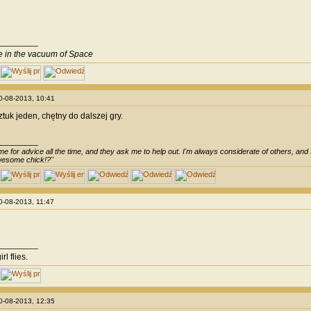
________
ve in the vacuum of Space
20-08-2013, 10:41
tuk jeden, chętny do dalszej gry.
________
e for advice all the time, and they ask me to help out. I'm always considerate of others, and I 
awesome chick!?"
20-08-2013, 11:47
________
irl flies.
20-08-2013, 12:35