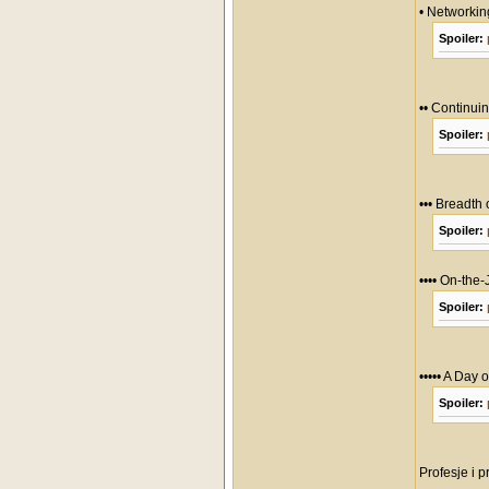
• Networkin
Spoiler:
•• Continui
Spoiler:
••• Breadth
Spoiler:
•••• On-the-
Spoiler:
••••• A Day 
Spoiler:
Profesje i p