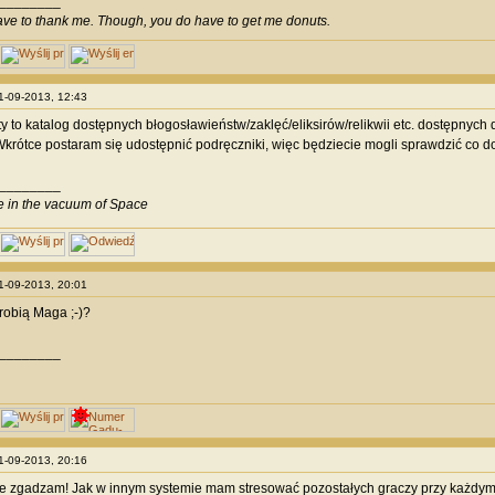
________
ave to thank me. Though, you do have to get me donuts.
01-09-2013, 12:43
to katalog dostępnych błogosławieństw/zaklęć/eliksirów/relikwii etc. dostępnych
krótce postaram się udostępnić podręczniki, więc będziecie mogli sprawdzić co 
________
ve in the vacuum of Space
01-09-2013, 20:01
 robią Maga ;-)?
________
01-09-2013, 20:16
nie zgadzam! Jak w innym systemie mam stresować pozostałych graczy przy każdym