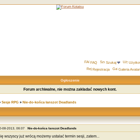
FAQ
Szukaj
Użytko
Rejestracja
Galeria Avata
Ogłoszenie
Forum archiwalne, nie można zakładać nowych kont.
»
Sesje RPG
»
Nie-do-końca łanszot Deadlands
20-08-2013, 06:07
Nie-do-końca łanszot Deadlands
się wszyscy już wrócą możemy ustalać termin sesji, zatem...