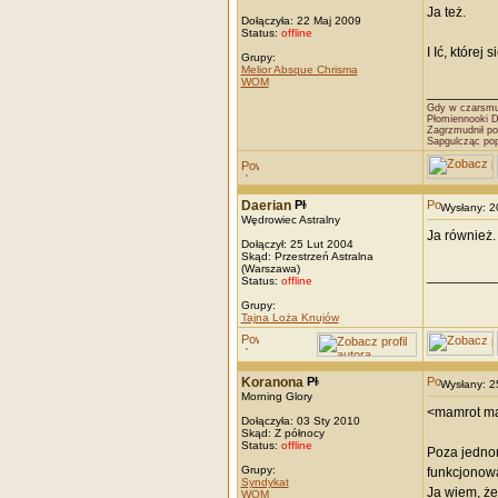
Ja też.
Dołączyła: 22 Maj 2009
Status:
offline
I Ić, której
Grupy:
Melior Absque Chrisma
WOM
_________
Gdy w czarsmut
Płomiennooki 
Zagrzmudnił po
Sapgulcząc po
Daerian
Wysłany: 
Wędrowiec Astralny
Ja również.
Dołączył: 25 Lut 2004
Skąd: Przestrzeń Astralna
(Warszawa)
_________
Status:
offline
Grupy:
Tajna Loża Knujów
Koranona
Wysłany: 
Morning Glory
<mamrot m
Dołączyła: 03 Sty 2010
Skąd: Z północy
Status:
offline
Poza jednor
Grupy:
funkcjonowa
Syndykat
Ja wiem, że
WOM