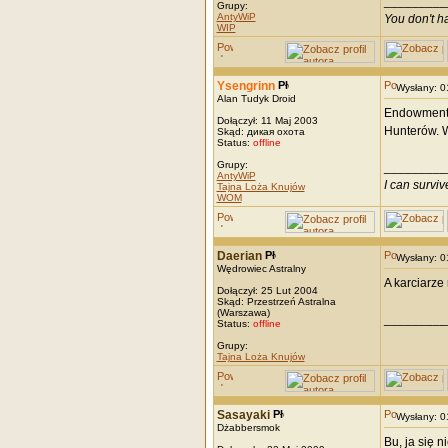
_________
Grupy:
AntyWiP
You don't h
WIP
Ysengrinn
Wysłany: 
Alan Tudyk Droid
Endowmenty 
Dołączył: 11 Maj 2003
Hunterów. W
Skąd: дикая охота
Status:
offline
Grupy:
_________
AntyWiP
I can survi
Tajna Loża Knujów
WOM
Daerian
Wysłany: 
Wędrowiec Astralny
A karciarze
Dołączył: 25 Lut 2004
Skąd: Przestrzeń Astralna
(Warszawa)
_________
Status:
offline
Grupy:
Tajna Loża Knujów
Sasayaki
Wysłany: 
Dżabbersmok
Bu, ja się 