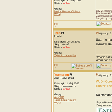
Dołączyła: 22 Maj 2009
Status:
offline
_________
Grupy:
Gdy w czarsmut
Melior Absque Chrisma
Płomiennooki 
WOM
Zagrzmudnił po
Sapgulcząc po
Tren
Wysłany: 
Lorelei
Sas, nie ma
Dołączyła: 08 Lis 2009
rozmawiałam
Skąd: wiesz?
Status:
offline
Grupy:
_________
Tajna Loża Knujów
"People ask m
Aren't I an 
Ysengrinn
Wysłany: 
Alan Tudyk Droid
WoD - Cor
Dołączył: 11 Maj 2003
Hunter: The 
Skąd: дикая охота
Status:
offline
Grupy:
Na start do
AntyWiP
Tajna Loża Knujów
Exp w Hunter
WOM
Dołączam ta