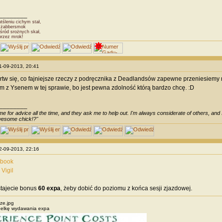
________
śleniu cichym stał,
Dżabbersmok
śród srożnych skał,
przez mrok!
01-09-2013, 20:41
rtw się, co fajniejsze rzeczy z podręcznika z Deadlandsów zapewne przeniesiemy
 z Ysenem w tej sprawie, bo jest pewna zdolność którą bardzo chcę. :D
________
e for advice all the time, and they ask me to help out. I'm always considerate of others, and I 
awesome chick!?"
02-09-2013, 22:16
ebook
Vigil
stajecie bonus
60 expa
, żeby dobić do poziomu z końca sesji zjazdowej.
ze.jpg
belkę wydawania expa