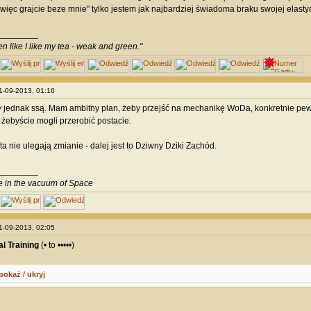
więc grajcie beze mnie" tylko jestem jak najbardziej świadoma braku swojej elasty
________
en like I like my tea - weak and green."
01-09-2013, 01:16
y
jednak ssą. Mam ambitny plan, żeby przejść na mechanikę WoDa, konkretnie pe
 żebyście mogli przerobić postacie.
a nie ulegają zmianie - dalej jest to Dziwny Dziki Zachód.
________
ve in the vacuum of Space
01-09-2013, 02:05
l Training
(• to •••••)
pokaż / ukryj