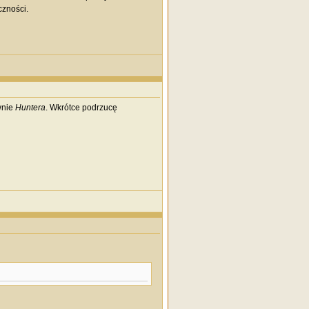
czności.
wnie
Huntera
. Wkrótce podrzucę