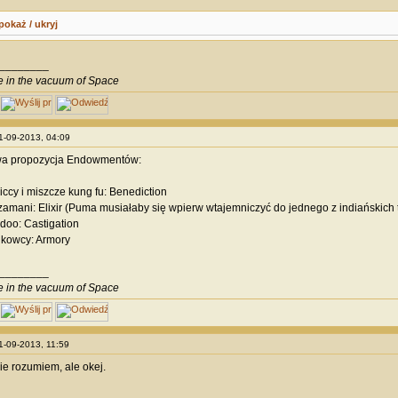
pokaż / ukryj
________
ve in the vacuum of Space
01-09-2013, 04:09
a propozycja Endowmentów:
iccy i miszcze kung fu: Benediction
zamani: Elixir (Puma musiałaby się wpierw wtajemniczyć do jednego z indiańskich
doo: Castigation
ukowcy: Armory
________
ve in the vacuum of Space
01-09-2013, 11:59
nie rozumiem, ale okej.