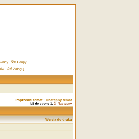
wnicy
Grupy
rów
Zaloguj
Poprzedni temat
Następny temat
::
Idź do strony
1
,
2
Następny
Wersja do druku