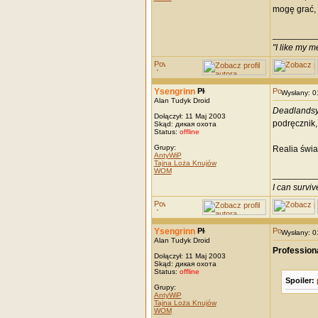
mogę grać, 
_________
"I like my m
Ysengrinn
Wysłany: 
Alan Tudyk Droid
Deadlands
Dołączył: 11 Maj 2003
podręcznik,
Skąd: дикая охота
Status:
offline
Grupy:
Realia świat
AntyWiP
Tajna Loża Knujów
WOM
_________
I can survi
Ysengrinn
Wysłany: 
Alan Tudyk Droid
Professiona
Dołączył: 11 Maj 2003
Skąd: дикая охота
Status:
offline
Spoiler:
Grupy:
AntyWiP
Tajna Loża Knujów
WOM