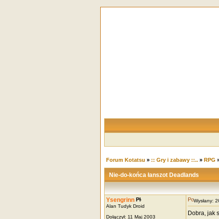
Forum Kotatsu
»
:: Gry i zabawy ::..
»
RPG
Nie-do-końca łanszot Deadlands
Ysengrinn
Wysłany: 
Alan Tudyk Droid
Dobra, jak 
Dołączył: 11 Maj 2003