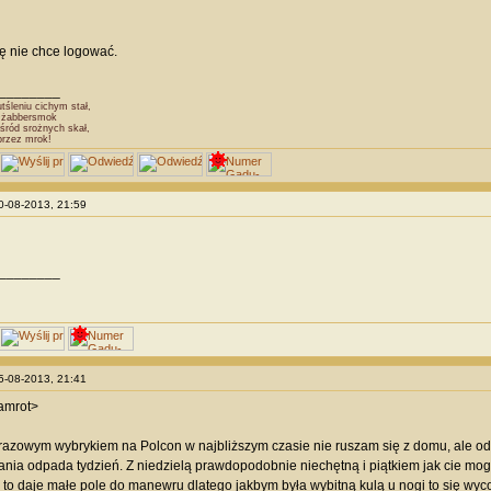
 się nie chce logować.
________
śleniu cichym stał,
Dżabbersmok
śród srożnych skał,
przez mrok!
20-08-2013, 21:59
________
25-08-2013, 21:41
amrot>
azowym wybrykiem na Polcon w najbliższym czasie nie ruszam się z domu, ale od
nia odpada tydzień. Z niedzielą prawdopodobnie niechętną i piątkiem jak cie mog
 to daje małe pole do manewru dlatego jakbym była wybitną kulą u nogi to się wyc