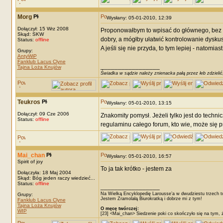
Morg
Wysłany: 05-01-2010, 12:39
Dołączył: 15 Wrz 2008
Proponowałbym to wpisać do głównego, bez ws
Skąd: SKW
dobry, a mógłby ułatwić kontrolowanie dyskus
Status:
offline
A jeśli się nie przyda, to tym lepiej - natomi
Grupy:
AntyWiP
Fanklub Lacus Clyne
_________________
Tajna Loża Knujów
Świadka w sądzie należy znienacka pałą przez łeb zdzielić
Teukros
Wysłany: 05-01-2010, 13:15
Dołączył: 09 Cze 2006
Znakomity pomysł. Jeżeli tylko jest do techn
Status:
offline
regulaminu całego forum, kto wie, może się 
Mai_chan
Wysłany: 05-01-2010, 16:57
Spirit of joy
To ja tak krótko - jestem za
Dołączyła: 18 Maj 2004
Skąd: Bóg jeden raczy wiedzieć...
Status:
offline
_________________
Na Wielką Encyklopedię Larousse’a w dwudziestu trzech t
Grupy:
Jestem Zramolałą Biurokratką i dobrze mi z tym!
Fanklub Lacus Clyne
Tajna Loża Knujów
O męcę twórczej:
WIP
[23] <Mai_chan> Siedzenie poki co skończyło się na tym, 