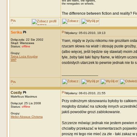
We are riders, the fighters,
the renegades on wheels.
The difference between fiction and reality? F
Serika
Wysłany: 05-01-2010, 19:13
Dołączyła: 22 Sie 2002
Ysen, nigdy w życiu nikomu nie groziłam ostam
Skąd: Warszawa
rzucam słowa na wiatr i stosuję puste groźby
Status:
offline
(albo więcej, jeśli będzie się stawiał) moim
Grupy:
Tajna Loża Knujów
tyle, żeby taki taki fajny flame, w którym ucze
WIP
osobistych utarczek to pewnie jednak nie to 
_________________
Costly
Wysłany: 06-01-2010, 21:55
Maleficus Maximus
Przy ostrożnym stosowaniu byłoby to całkiem
Dołączył: 25 Lis 2008
mogłoby działać na szkodę innych uczestników
Status:
offline
jakiś powodów grozi zablokowanie.
Grupy:
Melior Absque Chrisma
Szczerze mówiąc jednak nie jestem pewien na i
chciałby przekazać w komentarzach pojawiło
proszę mi tego nie mieć za złe - taki zakaz