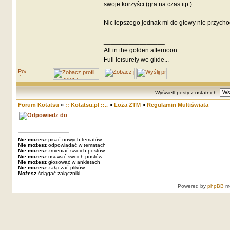
swoje korzyści (gra na czas itp.).
Nic lepszego jednak mi do głowy nie przychod
_________________
All in the golden afternoon
Full leisurely we glide...
Wyświetl posty z ostatnich:
Forum Kotatsu
»
:: Kotatsu.pl ::..
»
Loża ZTM
»
Regulamin Multiświata
Nie możesz
pisać nowych tematów
Nie możesz
odpowiadać w tematach
Nie możesz
zmieniać swoich postów
Nie możesz
usuwać swoich postów
Nie możesz
głosować w ankietach
Nie możesz
załączać plików
Możesz
ściągać załączniki
Powered by
phpBB
mo