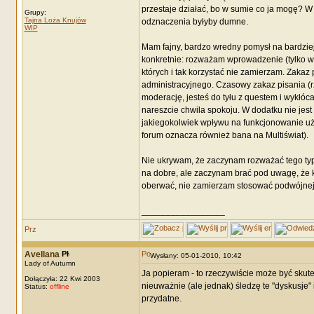
przestaje działać, bo w sumie co ja mogę? W 
Grupy:
Tajna Loża Knujów
odznaczenia byłyby dumne.
WIP
Mam fajny, bardzo wredny pomysł na bardziej 
konkretnie: rozważam wprowadzenie (tylko w 
których i tak korzystać nie zamierzam. Zakaz
administracyjnego. Czasowy zakaz pisania (rz
moderację, jesteś do tyłu z questem i wykłóca
nareszcie chwila spokoju. W dodatku nie jest
jakiegokolwiek wpływu na funkcjonowanie uży
forum oznacza również bana na Multiświat).
Nie ukrywam, że zaczynam rozważać tego typ
na dobre, ale zaczynam brać pod uwagę, że 
oberwać, nie zamierzam stosować podwójnej 
_________________
Avellana
Wysłany: 05-01-2010, 10:42
Lady of Autumn
Ja popieram - to rzeczywiście może być skut
Dołączyła: 22 Kwi 2003
nieuważnie (ale jednak) śledzę te "dyskusje"
Status:
offline
przydatne.