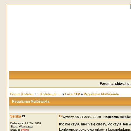
Forum archiwalne,
Forum Kotatsu
»
:: Kotatsu.pl ::..
»
Loża ZTM
»
Regulamin Multiświata
Regulamin Multiświata
Serika
Wysłany: 05-01-2010, 10:28
Regulamin Multiświ
Dołączyła: 22 Sie 2002
Kto nie czyta, niech się cieszy, kto czyta, te
Skąd: Warszawa
konferencję pokojową orków z krasnoludami. 
Status:
offline