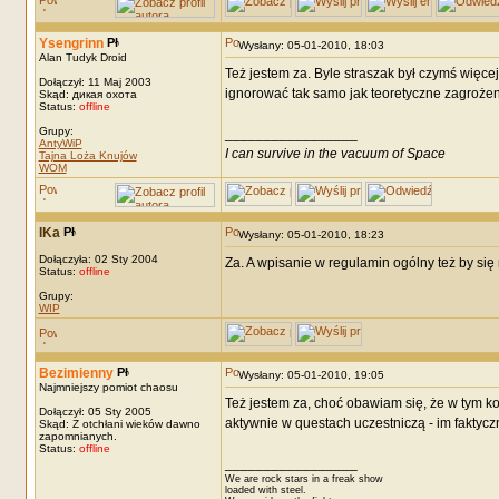
Ysengrinn
Wysłany: 05-01-2010, 18:03
Alan Tudyk Droid
Też jestem za. Byle straszak był czymś więcej
Dołączył: 11 Maj 2003
ignorować tak samo jak teoretyczne zagrożen
Skąd: дикая охота
Status:
offline
Grupy:
_________________
AntyWiP
I can survive in the vacuum of Space
Tajna Loża Knujów
WOM
IKa
Wysłany: 05-01-2010, 18:23
Dołączyła: 02 Sty 2004
Za. A wpisanie w regulamin ogólny też by się
Status:
offline
Grupy:
WIP
Bezimienny
Wysłany: 05-01-2010, 19:05
Najmniejszy pomiot chaosu
Też jestem za, choć obawiam się, że w tym ko
Dołączył: 05 Sty 2005
aktywnie w questach uczestniczą - im faktyc
Skąd: Z otchłani wieków dawno
zapomnianych.
Status:
offline
_________________
We are rock stars in a freak show
loaded with steel.