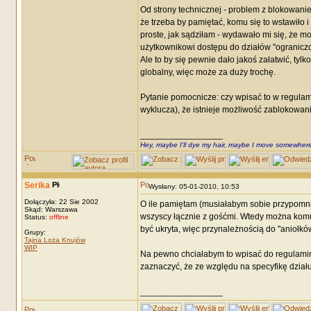
Od strony technicznej - problem z blokowaniem 
że trzeba by pamiętać, komu się to wstawiło i
proste, jak sądziłam - wydawało mi się, że mo
użytkownikowi dostępu do działów "ograniczon
Ale to by się pewnie dało jakoś załatwić, ty
globalny, więc może za duży trochę.
Pytanie pomocnicze: czy wpisać to w regulam
wyklucza), że istnieje możliwość zablokowan
_________________
Hey, maybe I'll dye my hair, maybe I move somewhere
Serika
Wysłany: 05-01-2010, 10:53
Dołączyła: 22 Sie 2002
O ile pamiętam (musiałabym sobie przypomni
Skąd: Warszawa
wszyscy łącznie z gośćmi. Wtedy można komuś
Status:
offline
być ukryta, więc przynależnością do "aniołk
Grupy:
Tajna Loża Knujów
WIP
Na pewno chciałabym to wpisać do regulamin
zaznaczyć, że ze względu na specyfikę działu
_________________